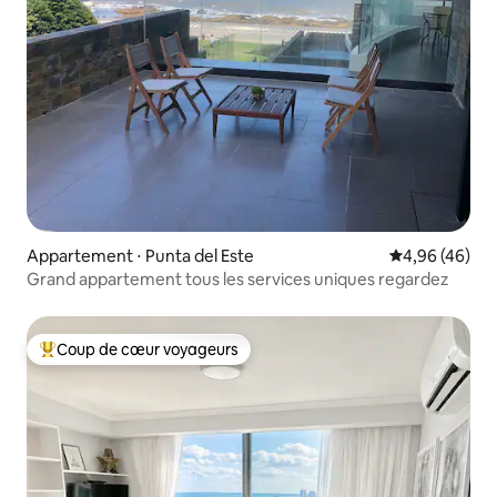
Appartement ⋅ Punta del Este
Évaluation mo
4,96 (46)
Grand appartement tous les services uniques regardez
Coup de cœur voyageurs
Coups de cœur voyageurs les plus appréciés