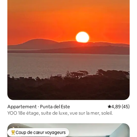
Appartement ⋅ Punta del Este
Évaluation mo
4,89 (45)
YOO 18e étage, suite de luxe, vue sur la mer, soleil.
Coup de cœur voyageurs
Coups de cœur voyageurs les plus appréciés