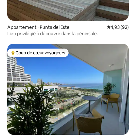
Appartement ⋅ Punta del Este
Évaluation mo
4,93 (92)
Lieu privilégié à découvrir dans la péninsule.
Coup de cœur voyageurs
Coups de cœur voyageurs les plus appréciés