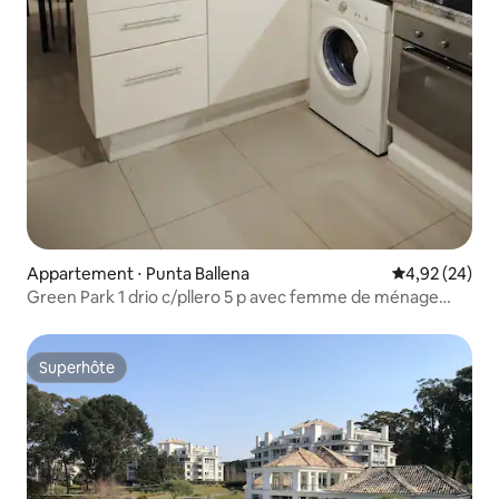
Appartement ⋅ Punta Ballena
Évaluation mo
4,92 (24)
Green Park 1 drio c/pllero 5 p avec femme de ménage
parking
Superhôte
Superhôte