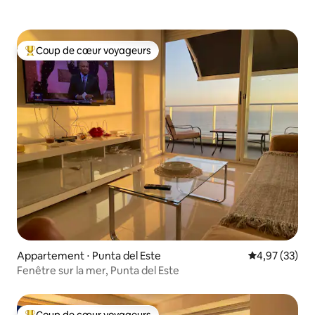
Coup de cœur voyageurs
Coups de cœur voyageurs les plus appréciés
Appartement ⋅ Punta del Este
Évaluation mo
4,97 (33)
Fenêtre sur la mer, Punta del Este
Coup de cœur voyageurs