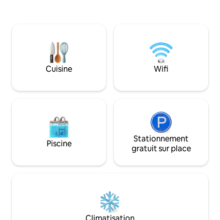
et l’autre avec deux lits simples. Les
pour toute l'année Air condition
deux avec salle de bain privative et
chaud/froid. Panneaux de chauffage
terrasse. Il dispose d’un salon-salle à
Linge de maison de quali
manger avec cuisine intégrée
24h/24 Wi-Fi rapide TV SMART HD 55 “
entièrement équipée et d’un canapé-lit
NETFLIX Punta Cab
pour deux personnes. Il dispose de son
prêt à l'arrivée
propre barbecue et d’un service de
Cuisine
Wifi
ménage.
Stationnement
Piscine
gratuit sur place
Climatisation