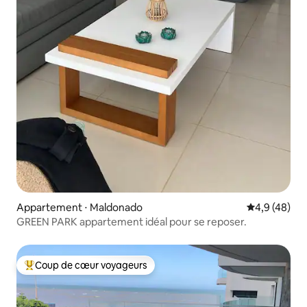
Appartement ⋅ Maldonado
Évaluation m
4,9 (48)
GREEN PARK appartement idéal pour se reposer.
Coup de cœur voyageurs
Coups de cœur voyageurs les plus appréciés