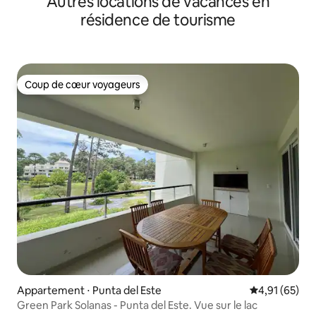
Autres locations de vacances en
résidence de tourisme
Coup de cœur voyageurs
Coup de cœur voyageurs
Appartement ⋅ Punta del Este
Évaluation mo
4,91 (65)
Green Park Solanas - Punta del Este. Vue sur le lac