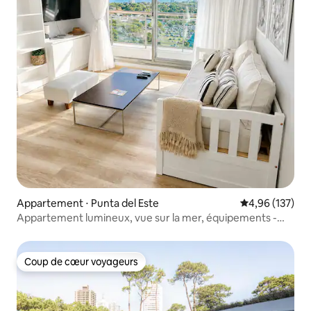
Appartement ⋅ Punta del Este
Évaluation moy
4,96 (137)
Appartement lumineux, vue sur la mer, équipements -
Place Lafayette
Coup de cœur voyageurs
Coup de cœur voyageurs