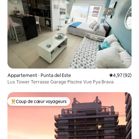
Appartement ⋅ Punta del Este
Évaluation mo
4,97 (92)
Lux Tower Terrasse Garage Piscine Vue Pya Brava
Coup de cœur voyageurs
Coups de cœur voyageurs les plus appréciés