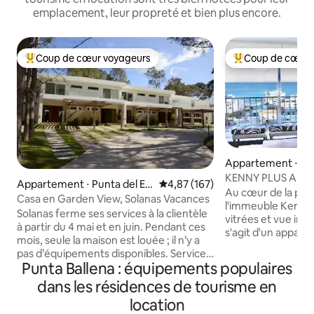
emplacement, leur propreté et bien plus encore.
Coup de cœur voyageurs
Coup de cœur 
Coups de cœur voyageurs les plus appréciés
Coups de cœur vo
Appartement ⋅ Pun
e
KENNY PLUS Air co
Appartement ⋅ Punta del Es
Évaluation moyenne sur la base 
4,87 (167)
chauffage • Vue E
Au cœur de la pén
te
Casa en Garden View, Solanas Vacances
King size
l'immeuble Kennedy Grandes 
Solanas ferme ses services à la clientèle
vitrées et vue impr
à partir du 4 mai et en juin. Pendant ces
s'agit d'un appart
mois, seule la maison est louée ; il n’y a
très lumineux et t
pas d’équipements disponibles. Service
Excellent emplace
Punta Ballena : équipements populaires
de ménage disponible. Maison en duplex
de la Rambla, du po
à Garden View Solanas Vacation, Punta
dans les résidences de tourisme en
Los Ingleses et de l
del Este, pour 6 personnes. Il dispose de
que des meilleurs
location
deux chambres, l’une avec un lit double
et cafés. Très con