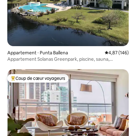
Appartement ⋅ Punta Ballena
Évaluation moy
4,87 (146)
Appartement Solanas Greenpark, piscine, sauna,
gymnase
Coup de cœur voyageurs
Coups de cœur voyageurs les plus appréciés