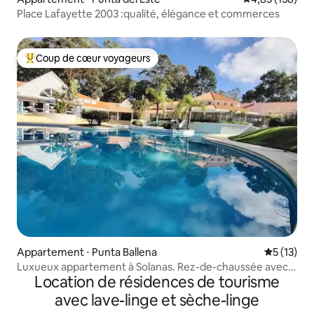
Place Lafayette 2003 :qualité, élégance et commerces
Coup de cœur voyageurs
Coups de cœur voyageurs les plus appréciés
Appartement ⋅ Punta Ballena
Évaluation
5 (13)
Luxueux appartement à Solanas. Rez-de-chaussée avec
Location de résidences de tourisme
vue sur le lac
avec lave-linge et sèche-linge