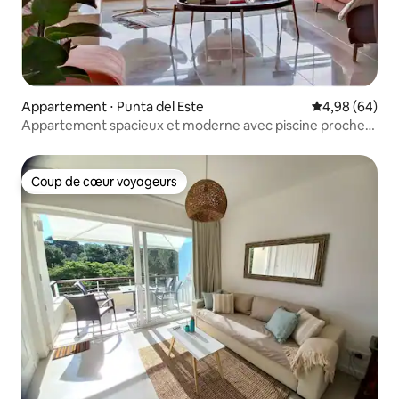
Appartement ⋅ Punta del Este
Évaluation mo
4,98 (64)
Appartement spacieux et moderne avec piscine proche
de tout
Coup de cœur voyageurs
Coup de cœur voyageurs