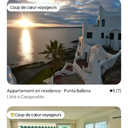
Coup de cœur voyageurs
Coup de cœur voyageurs
Appartement en résidence ⋅ Punta Ballena
Évaluatio
5 (7)
L'été à Casapueblo
Coup de cœur voyageurs
Coups de cœur voyageurs les plus appréciés