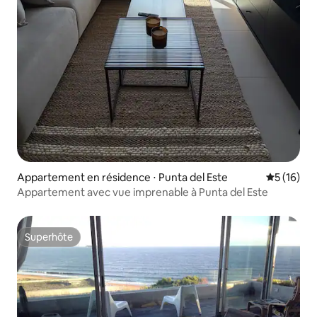
Appartement en résidence ⋅ Punta del Este
Évaluation
5 (16)
Appartement avec vue imprenable à Punta del Este
Superhôte
Superhôte