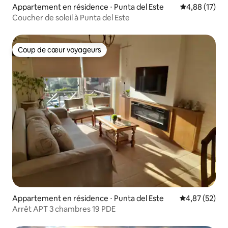
Appartement en résidence ⋅ Punta del Este
Évaluation mo
4,88 (17)
Coucher de soleil à Punta del Este
Coup de cœur voyageurs
Coup de cœur voyageurs
Appartement en résidence ⋅ Punta del Este
Évaluation mo
4,87 (52)
Arrêt APT 3 chambres 19 PDE