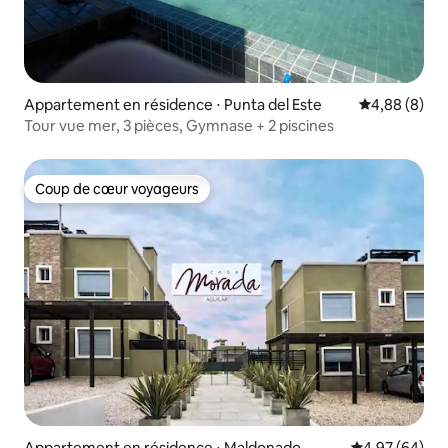
Appartement en résidence ⋅ Punta del Este
Évaluation m
4,88 (8)
Tour vue mer, 3 pièces, Gymnase + 2 piscines
Coup de cœur voyageurs
Coup de cœur voyageurs
Appartement en résidence ⋅ Maldonado
Évaluation mo
4,97 (64)