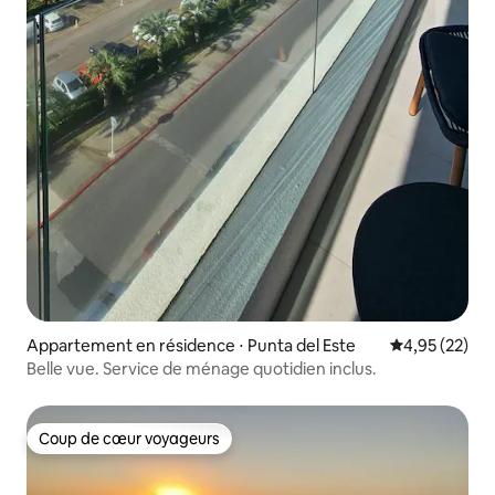
Appartement en résidence ⋅ Punta del Este
Évaluation mo
4,95 (22)
Belle vue. Service de ménage quotidien inclus.
Coup de cœur voyageurs
Coup de cœur voyageurs