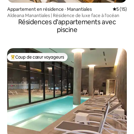
Appartement en résidence ⋅ Manantiales
Évaluation
5 (15)
Aldeana Manantiales | Résidence de luxe face à l'océan
Résidences d'appartements avec
piscine
Coup de cœur voyageurs
Coups de cœur voyageurs les plus appréciés