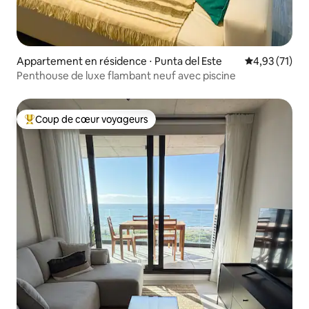
Appartement en résidence ⋅ Punta del Este
Évaluation mo
4,93 (71)
Penthouse de luxe flambant neuf avec piscine
Coup de cœur voyageurs
Coups de cœur voyageurs les plus appréciés