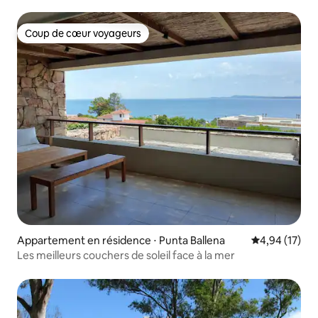
Coup de cœur voyageurs
Coup de cœur voyageurs
Appartement en résidence ⋅ Punta Ballena
Évaluation mo
4,94 (17)
Les meilleurs couchers de soleil face à la mer