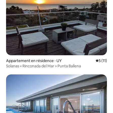
Appartement en résidence ⋅ UY
Évaluatio
5 (11)
Solanas « Rinconada del Mar » Punta Ballena