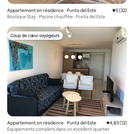
Appartement en résidence ⋅ Punta del Este
Évaluation
5 (32)
Boutique Stay · Piscine chauffée · Punta del Este
Coup de cœur voyageurs
Coup de cœur voyageurs
Appartement en résidence ⋅ Punta del Este
Évaluation mo
4,83 (12)
Équipements complets dans un excellent quartier