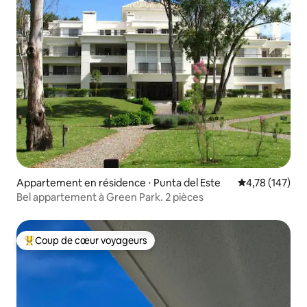
Appartement en résidence ⋅ Punta del Este
Évaluation moy
4,78 (147)
Bel appartement à Green Park. 2 pièces
Coup de cœur voyageurs
Coups de cœur voyageurs les plus appréciés