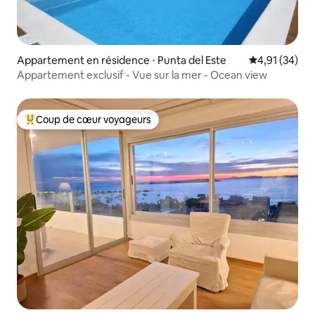
Appartement en résidence ⋅ Punta del Este
Évaluation mo
4,91 (34)
Appartement exclusif - Vue sur la mer - Ocean view
Coup de cœur voyageurs
Coups de cœur voyageurs les plus appréciés