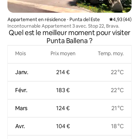
Appartement en résidence ⋅ Punta del Este
Évaluation mo
4,93 (44)
Incontournable Appartement 3 avec. Stop 22, Brava.
Quel est le meilleur moment pour visiter
Punta Ballena ?
Mois
Prix moyen
Temp. moy.
Janv.
214 €
22 °C
Févr.
183 €
22 °C
Mars
124 €
21 °C
Avr.
104 €
18 °C