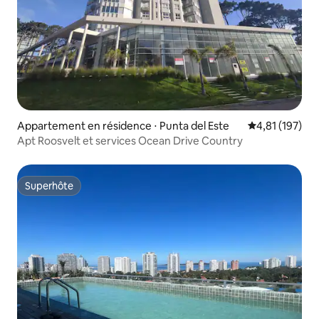
Appartement en résidence ⋅ Punta del Este
Évaluation moy
4,81 (197)
Apt Roosvelt et services Ocean Drive Country
Superhôte
Superhôte