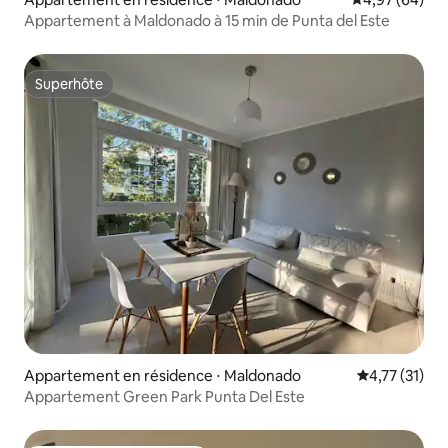
Appartement à Maldonado à 15 min de Punta del Este
Superhôte
Superhôte
Appartement en résidence ⋅ Maldonado
Évaluation mo
4,77 (31)
Appartement Green Park Punta Del Este