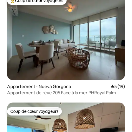
Coup de cœur voyageurs
Coups de cœur voyageurs les plus appréciés
Appartement ⋅ Nueva Gorgona
Évaluation
5 (19)
Appartement de rêve 205 Face à la mer PHRoyal Palm
Gorgona
Coup de cœur voyageurs
Coup de cœur voyageurs