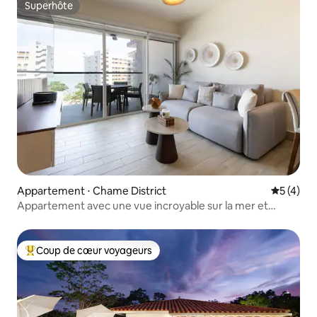
Superhôte
Superhôte
Appartement ⋅ Chame District
Évaluatio
5 (4)
Appartement avec une vue incroyable sur la mer et
piscine
Coup de cœur voyageurs
Coups de cœur voyageurs les plus appréciés