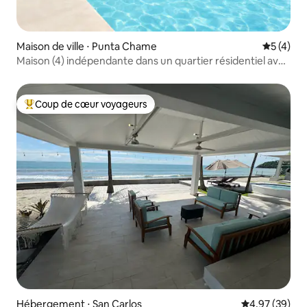
Maison de ville ⋅ Punta Chame
Évaluatio
5 (4)
Maison (4) indépendante dans un quartier résidentiel avec
piscine
Coup de cœur voyageurs
Coups de cœur voyageurs les plus appréciés
Hébergement ⋅ San Carlos
Évaluation mo
4,97 (39)