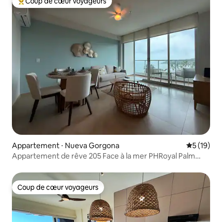
Coup de cœur voyageurs
Coups de cœur voyageurs les plus appréciés
Appartement ⋅ Nueva Gorgona
Évaluation
5 (19)
Appartement de rêve 205 Face à la mer PHRoyal Palm
Gorgona
Coup de cœur voyageurs
Coup de cœur voyageurs