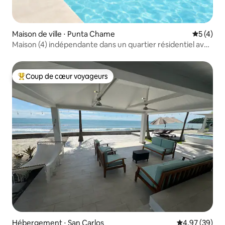
Maison de ville ⋅ Punta Chame
Évaluatio
5 (4)
Maison (4) indépendante dans un quartier résidentiel avec
piscine
Coup de cœur voyageurs
Coups de cœur voyageurs les plus appréciés
Hébergement ⋅ San Carlos
Évaluation mo
4,97 (39)