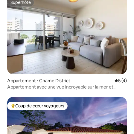
Superhôte
Superhôte
Appartement ⋅ Chame District
Évaluatio
5 (4)
Appartement avec une vue incroyable sur la mer et
piscine
Coup de cœur voyageurs
Coups de cœur voyageurs les plus appréciés