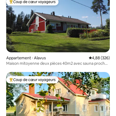
Coup de cœur voyageurs
Coups de cœur voyageurs les plus appréciés
Appartement ⋅ Alavus
Évaluation moy
4,88 (326)
Maison mitoyenne deux pièces 40m2 avec sauna proche
de la nature
Coup de cœur voyageurs
Coups de cœur voyageurs les plus appréciés