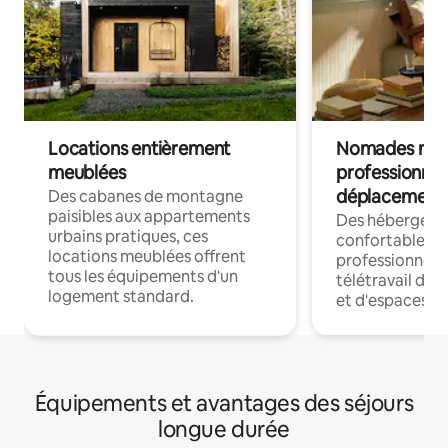
Locations entièrement
Nomades num
meublées
professionnel
déplacement
Des cabanes de montagne
paisibles aux appartements
Des hébergem
urbains pratiques, ces
confortables p
locations meublées offrent
professionnels
tous les équipements d'un
télétravail dis
logement standard.
et d'espaces de
Équipements et avantages des séjours
longue durée