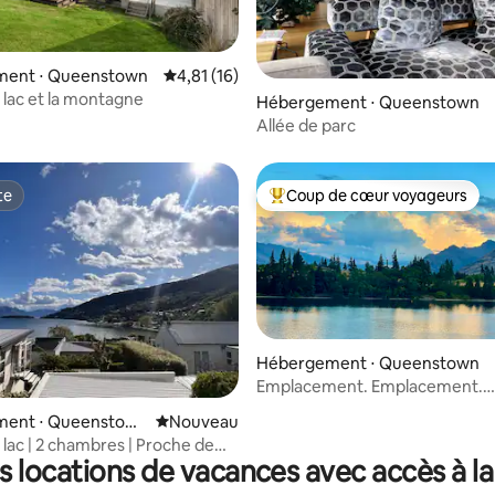
ent ⋅ Queenstown
Évaluation moyenne sur la base de 16 comme
4,81 (16)
e lac et la montagne
Hébergement ⋅ Queenstown
Allée de parc
te
Coup de cœur voyageurs
te
Coups de cœur voyageurs les p
Hébergement ⋅ Queenstown
Emplacement. Emplacement.
Emplacement
r la base de 23 commentaires : 4,87 sur 5
ent ⋅ Queenstow
Nouvel hébergement
Nouveau
 lac | 2 chambres | Proche de
s locations de vacances avec accès à la
wn et du domaine skiable