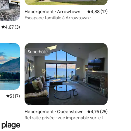
Hébergement ⋅ Arrowtown
Évaluation moyenne su
4,88 (17)
Escapade familiale à Arrowtown :
ntaires : 4,81 sur 5
marchez jusqu'à la ville
Évaluation moyenne sur la base de 3 commentaires : 4,67 sur 5
4,67 (3)
Superhôte
lus appréciés
Superhôte
Évaluation moyenne sur la base de 17 commentaires : 5 sur 5
5 (17)
Hébergement ⋅ Queenstown
Évaluation moyenne su
4,76 (25)
Retraite privée : vue imprenable sur le lac
 plage
et la montagne !