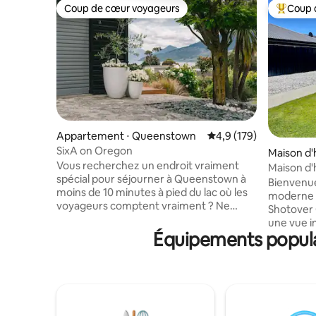
Coup de cœur voyageurs
Coup 
Coup de cœur voyageurs
Coups de
Appartement ⋅ Queenstown
Évaluation moyenne su
4,9 (179)
SixA on Oregon
Maison d
Vous recherchez un endroit vraiment
n
Maison d'
spécial pour séjourner à Queenstown à
Bienvenue
moins de 10 minutes à pied du lac où les
moderne s
voyageurs comptent vraiment ? Ne
Shotover
cherchez pas plus loin. Vous et votre
une vue i
partenaire profiterez d'un séjour paisible
Équipements populai
vous pour
et relaxant dans votre appartement
paysage à
ensoleillé, propre, spacieux, confortable
confort de
et entièrement indépendant. Avec un
L'espace e
accueil chaleureux authentique,
les famill
d'excellentes liaisons de transport, un
chambre c
parking hors rue sans stress, une