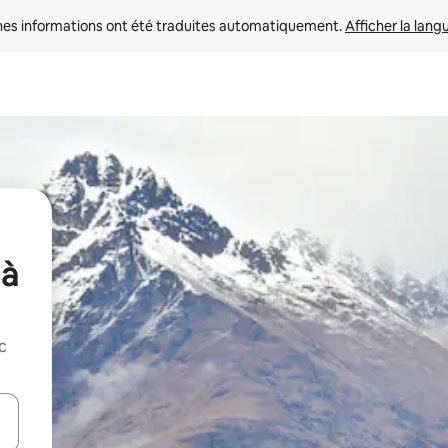
nes informations ont été traduites automatiquement. 
Afficher la lang
 à
c
hes vers le haut et vers le bas pour les parcourir ou en appuyant et en fai