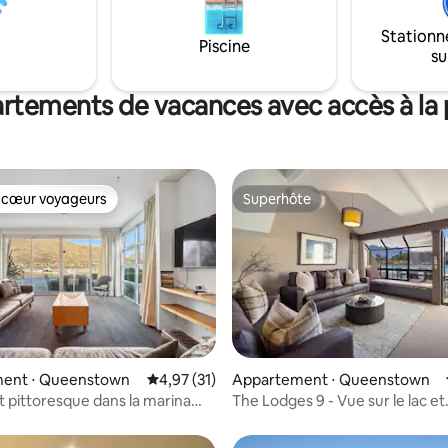
e confortable et le salon
favoris en cliquant ❤ sur le en haut à
un canapé-lit pour les plus
Stationn
droite.
ous trouverez tout ce dont vous
Piscine
su
in dans notre cuisine
nt équipée pour préparer des
des collations pendant votre
rtements de vacances avec accès à la 
 cœur voyageurs
Superhôte
 cœur voyageurs
Superhôte
ent ⋅ Queenstown
Évaluation moyenne sur la base de 31 comme
4,97 (31)
Appartement ⋅ Queenstown
r la base de 64 commentaires : 4,91 sur 5
pittoresque dans la marina
The Lodges 9 - Vue sur le lac et
ur le lac
promenade en ville