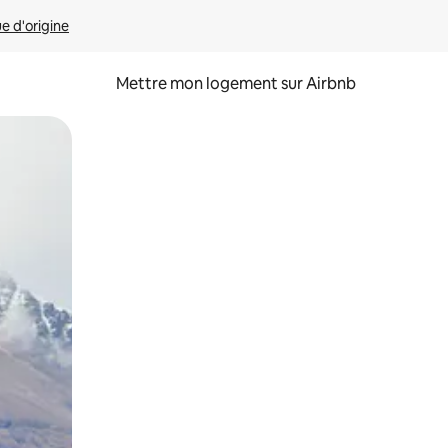
ue d'origine
Mettre mon logement sur Airbnb
sant glisser.