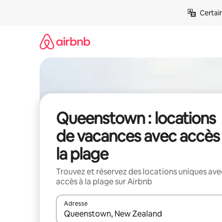
Aller
Certai
directement
au
contenu
Queenstown : locations
de vacances avec accès
la plage
Trouvez et réservez des locations uniques ave
accès à la plage sur Airbnb
Adresse
Lorsque les résultats s'affichent, utilisez les flèc