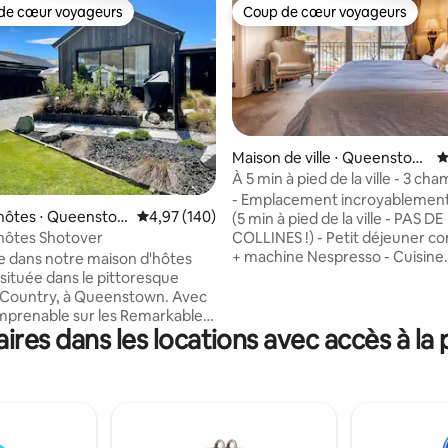
de cœur voyageurs
Coup de cœur voyageurs
 cœur voyageurs les plus appréciés
Coup de cœur voyageurs
Maison de ville ⋅ Queenstow
É
n
À 5 min à pied de la ville - 3 ch
r la base de 179 commentaires : 4,9 sur 5
bord du lac
- Emplacement incroyablement
'hôtes ⋅ Queenstow
Évaluation moyenne sur la base de 140 commen
4,97 (140)
(5 min à pied de la ville - PAS DE
hôtes Shotover
COLLINES !) - Petit déjeuner continental
+ machine Nespresso - Cuisine
 dans notre maison d'hôtes
américaine, salon et coin repas - Pompe
ituée dans le pittoresque
à chaleur et chauffage au gaz 
 Country, à Queenstown. Avec
garder au chaud en hiver - Climatisation
mprenable sur les Remarkables,
res dans les locations avec accès à l
pour vous garder au frais en été
rez vous imprégner du
Utilisation gratuite de la buanderie -
 couper le souffle dans le
et télévision connectée 49 po
 votre retraite privée.
Netflix et Chromecast - Espace
st parfait pour les couples ou
garer deux voitures avec gara
es avec enfants, avec une
verrouillable - Vue sereine sur le
onfortable dotée d'un lit
montagnes Ajoutez mon annonce à vos