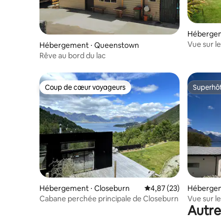
Hébergem
Vue sur l
Hébergement ⋅ Queenstown
Rêve au bord du lac
Coup de cœur voyageurs
Superhô
Coup de cœur voyageurs
Superhô
Hébergement ⋅ Closeburn
Évaluation moyenne su
4,87 (23)
Hébergem
n
Cabane perchée principale de Closeburn
Vue sur le
Autre
Queensto