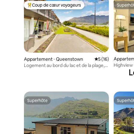
Coup de cœur voyageurs
Superhô
Coups de cœur voyageurs les plus appréciés
Superhô
Appartem
Appartement ⋅ Queenstown
Évaluation moyenne
5 (16)
Highview 
Logement au bord du lac et de la plage,
L
vue sur la montagne, 3 chambres, 3 salles
de bain
Superhôte
Superhô
Superhôte
Superhô