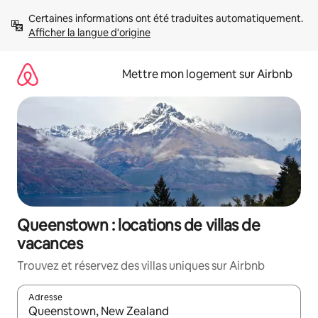
Aller
Certaines informations ont été traduites automatiquement. 
directement
Afficher la langue d'origine
au
contenu
Mettre mon logement sur Airbnb
Queenstown : locations de villas de
vacances
Trouvez et réservez des villas uniques sur Airbnb
Adresse
Lorsque les résultats s'affichent, utilisez les flèches vers le hau