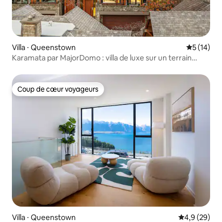
Villa ⋅ Queenstown
Évaluation
5 (14)
Karamata par MajorDomo : villa de luxe sur un terrain
communal
Coup de cœur voyageurs
Coup de cœur voyageurs
Villa ⋅ Queenstown
Évaluation m
4,9 (29)