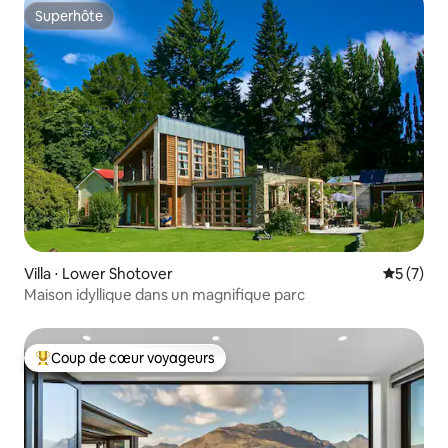
Superhôte
Superhôte
Villa ⋅ Lower Shotover
Évaluatio
5 (7)
Maison idyllique dans un magnifique parc
Coup de cœur voyageurs
Coups de cœur voyageurs les plus appréciés