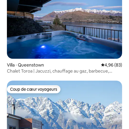
Villa ⋅ Queenstown
Évaluation mo
4,96 (83)
Chalet Toroa | Jacuzzi, chauffage au gaz, barbecue,
stationnement gratuit
Coup de cœur voyageurs
Coup de cœur voyageurs