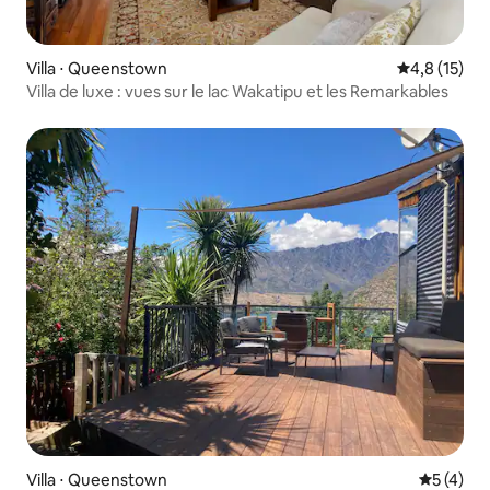
Villa ⋅ Queenstown
Évaluation m
4,8 (15)
Villa de luxe : vues sur le lac Wakatipu et les Remarkables
Villa ⋅ Queenstown
Évaluatio
5 (4)