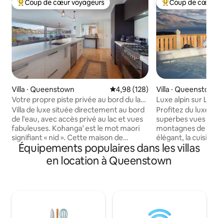
Coup de cœur voyageurs
Coup de cœur 
Coups de cœur voyageurs les plus appréciés
Coups de cœur vo
Villa ⋅ Queenstown
Évaluation moyenne sur la base 
4,98 (128)
Villa ⋅ Queenstow
Votre propre piste privée au bord du lac,
Luxe alpin sur Lo
spa et four à pizza !
4B+ 3.5B
Villa de luxe située directement au bord
Profitez du luxe d'
de l'eau, avec accès privé au lac et vues
superbes vues sur l
fabuleuses. Kohanga’ est le mot maori
montagnes de Lond
signifiant « nid ». Cette maison de
élégant, la cuisine
Équipements populaires dans les villas
4 chambres est entièrement équipée et
cheminée, le jacuz
conçue pour tirer le meilleur parti de sa
extérieur. Notre ⭐️ Villa 5 est l'une des
en location à Queenstown
vue exceptionnelle et préservée sur le
plus populaires de
lac Wakatipu et les Remarkables. Il
Alpine Luxury on L
dispose de grandes baies vitrées, d'un
merveilleux pour 
balcon sur tout le pourtour et d'un
amis que pour une
espace extérieur avec barbecue, four à
multigénérationne
pizza, table et chaises, ainsi qu'un jacuzzi
peuvent être sép