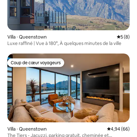
Villa ⋅ Queenstown
Évaluatio
5 (8)
Luxe raffiné | Vue à 180°, À quelques minutes de la ville
Coup de cœur voyageurs
Coup de cœur voyageurs
Villa ⋅ Queenstown
Évaluation mo
4,94 (66)
The Tiers - Jacuzzi, parking gratuit, cheminée et