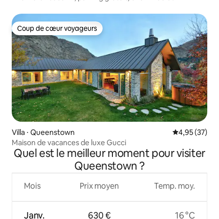
barbecue
Coup de cœur voyageurs
Coup de cœur voyageurs
Villa ⋅ Queenstown
Évaluation mo
4,95 (37)
Maison de vacances de luxe Gucci
Quel est le meilleur moment pour visiter
Queenstown ?
Mois
Prix moyen
Temp. moy.
Janv.
630 €
16 °C