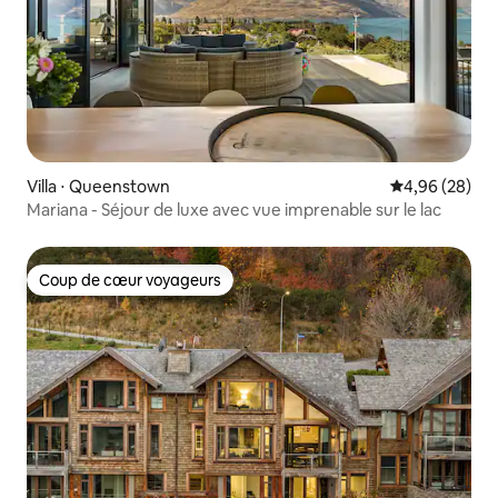
Villa ⋅ Queenstown
Évaluation mo
4,96 (28)
Mariana - Séjour de luxe avec vue imprenable sur le lac
Coup de cœur voyageurs
Coup de cœur voyageurs