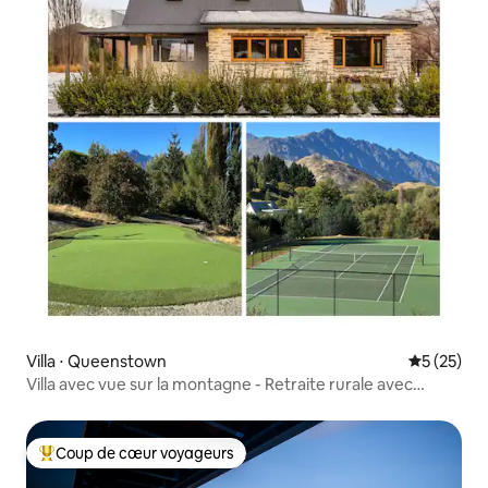
Villa ⋅ Queenstown
Évaluation
5 (25)
Villa avec vue sur la montagne - Retraite rurale avec
jacuzzi
Coup de cœur voyageurs
Coups de cœur voyageurs les plus appréciés