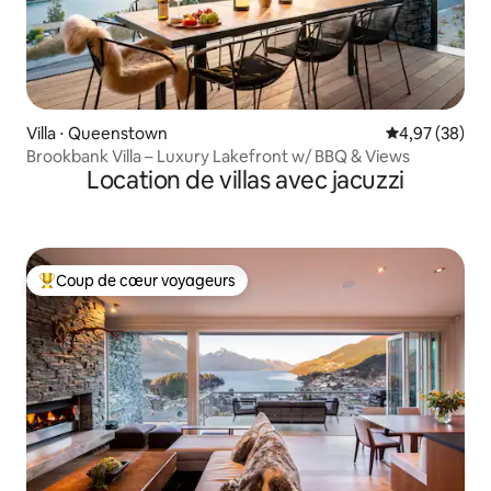
Villa ⋅ Queenstown
Évaluation mo
4,97 (38)
Brookbank Villa – Luxury Lakefront w/ BBQ & Views
Location de villas avec jacuzzi
Coup de cœur voyageurs
Coups de cœur voyageurs les plus appréciés