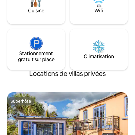
à l'écart. * Le sentier de Frankton est
simples si nécessai
fermé jusqu'à fin 2026 en raison de la
haute disponibles. Vous êtes assur
Cuisine
Wifi
modernisation de la canalisation d'eaux
d'une villa propre 
usées *
15 minutes à pied d
en voiture.
Stationnement
Climatisation
gratuit sur place
Locations de villas privées
Superhôte
Superhôte