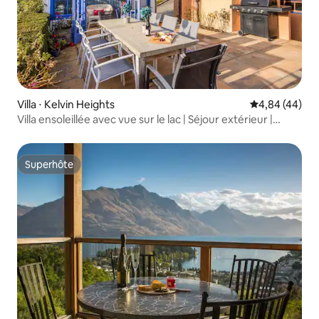
Villa ⋅ Kelvin Heights
Évaluation mo
4,84 (44)
Villa ensoleillée avec vue sur le lac | Séjour extérieur |
Jacuzzi
Superhôte
Superhôte