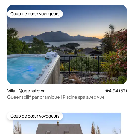
Coup de cœur voyageurs
Coup de cœur voyageurs
Villa ⋅ Queenstown
Évaluation mo
4,94 (52)
Queenscliff panoramique | Piscine spa avec vue
Coup de cœur voyageurs
Coup de cœur voyageurs