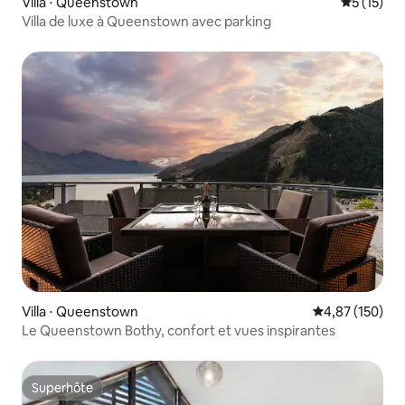
Villa ⋅ Queenstown
Évaluation
5 (15)
Villa de luxe à Queenstown avec parking
Villa ⋅ Queenstown
Évaluation moy
4,87 (150)
Le Queenstown Bothy, confort et vues inspirantes
Superhôte
Superhôte