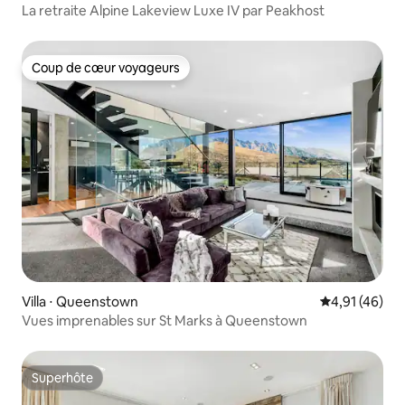
La retraite Alpine Lakeview Luxe IV par Peakhost
Coup de cœur voyageurs
Coup de cœur voyageurs
Villa ⋅ Queenstown
Évaluation mo
4,91 (46)
Vues imprenables sur St Marks à Queenstown
Superhôte
Superhôte