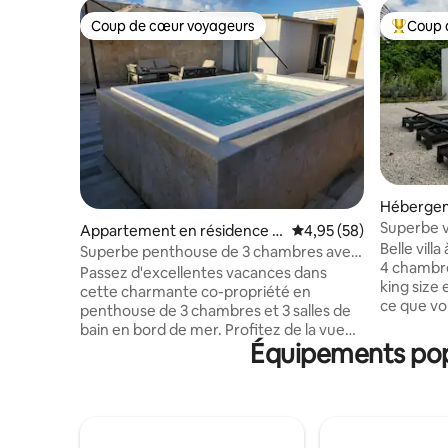
Coup de cœur voyageurs
Coup 
Coup de cœur voyageurs
Coups de
Hébergem
corís
Superbe vi
Appartement en résidence ⋅
Évaluation moyenne sur
4,95 (58)
centrale,
Belle vil
La Caña
Superbe penthouse de 3 chambres avec
4 chambres
cuisine sur le toit et jacuzzi
Passez d'excellentes vacances dans
king size e
cette charmante co-propriété en
ce que vo
penthouse de 3 chambres et 3 salles de
vous : la 
bain en bord de mer. Profitez de la vue
équipée, 
Équipements popu
imprenable depuis la terrasse sur le toit
inclus. C
tout en cuisinant dans la cuisine
plage, d'
extérieure ou en vous relaxant dans le
Onnos Pl
jacuzzi. L'appartement est
supermarc
confortablement meublé et spacieux, et
golf, d'un
comprend une télévision, une connexion