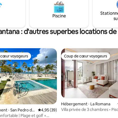
es hôteliers et de bien d'autres
moderne : cuisinez, dînez et r
ncore. Venez simplement avec
confortablement. Équipement
 profiter… Sécurité à 100 %,
complexe hôtelier – Sécurité et
Stationn
Piscine
ité. Je vous loue en supplément
environnement luxuriant. Rése
su
tte de golf si vous le souhaitez.
maintenant et commencez à vo
des souvenirs
ntana : d'autres superbes locations de
 cœur voyageurs
Coup de cœur voyageurs
 cœur voyageurs
Coup de cœur voyageurs
Hébergement ⋅ La Romana
Villa privée de 3 chambres • Pisc
ent ⋅ San Pedro de
Évaluation moyenne sur la base de 39 commen
4,95 (39)
Jardin • Sécurisée • Peut accueil
fortable | Plage et golf +