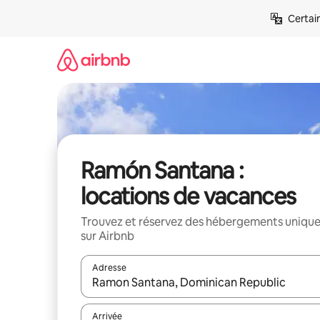
Aller
Certai
directement
au
contenu
Ramón Santana :
locations de vacances
Trouvez et réservez des hébergements uniqu
sur Airbnb
Adresse
Lorsque les résultats s'affichent, utilisez les flèc
Arrivée