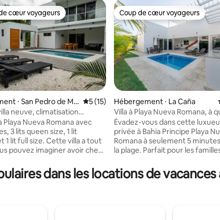
de cœur voyageurs
Coup de cœur voyageurs
 cœur voyageurs les plus appréciés
Coup de cœur voyageurs
ent ⋅ San Pedro de Ma
Évaluation moyenne sur la base de 15 co
5 (15)
Hébergement ⋅ La Caña
lla neuve, climatisation
Villa à Playa Nueva Romana, à 
 la base de 58 commentaires : 4,95 sur 5
 endroit calme avec golf
pas de la plage.
la à Playa Nueva Romana avec
Évadez-vous dans cette luxueus
, 3 lits queen size, 1 lit
privée à Bahia Principe Playa N
t 1 lit full size. Cette villa a tout
Romana à seulement 5 minutes 
us pouvez imaginer avoir chez
la plage. Parfait pour les familles
cuisine est entièrement
groupes, cette retraite élégant
Internet rapide, barbecue à gaz
confort, tranquillité et commodité. 
laires dans les locations de vacance
ette communauté dispose d'une
que vous allez adorer : ✔ Piscin
un golf, de restaurants comme
votre oasis sereine. ✔ Emplac
ay Nueva Romana, d'un
privilégié – Près de la plage, des
hé, d'un salon de beauté, d'un
restaurants et du golf. ✔ Mode
 terrain de padel, de
spacieux – Design ouvert. Cuis