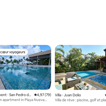
8 personnes
Salle de sport
 la base de 50 commentaires : 4,82 sur 5
 cœur voyageurs
 cœur voyageurs
la base de 143 commentaires : 4,98 sur 5
ent ⋅ San Pedro de
Évaluation moyenne sur la base de 79 commen
4,97 (79)
Villa ⋅ Juan Dolio
 apartment in Playa Nueva
Villa de rêve : piscine, golf et p
Juan Dolio