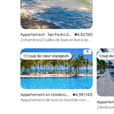
Piscine + 
Appartement ⋅ San Pedro de
Évaluation moyenne sur
4,82 (50)
Macorís
2 chambres/2 salles de bain en bord de
mer • Terrasse avec vue sur le coucher
du soleil • Parking
Coup de cœur voyageurs
Coup de
Coups de cœur voyageurs les plus appréciés
Coup de
Appartement en résidence ⋅
Évaluation moyenne sur 
4,98 (143)
Juan Dolio
Appartement de luxe en bord de mer
Appartem
The Blue House Club Hemingway
Macorís
2 bedroom
Romana.