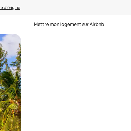
ue d'origine
Mettre mon logement sur Airbnb
sant glisser.