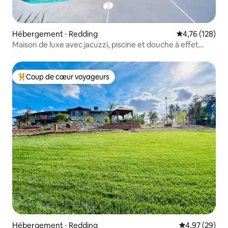
Hébergement ⋅ Redding
Évaluation moy
4,76 (128)
Maison de luxe avec jacuzzi, piscine et douche à effet
pluie
Coup de cœur voyageurs
Coups de cœur voyageurs les plus appréciés
Hébergement ⋅ Redding
Évaluation mo
4,97 (29)