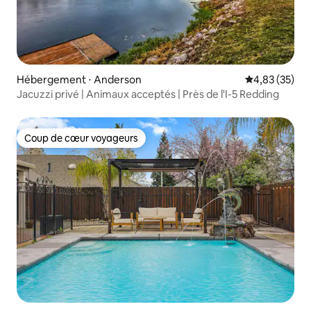
Hébergement ⋅ Anderson
Évaluation mo
4,83 (35)
Jacuzzi privé | Animaux acceptés | Près de l'I-5 Redding
Coup de cœur voyageurs
Coup de cœur voyageurs