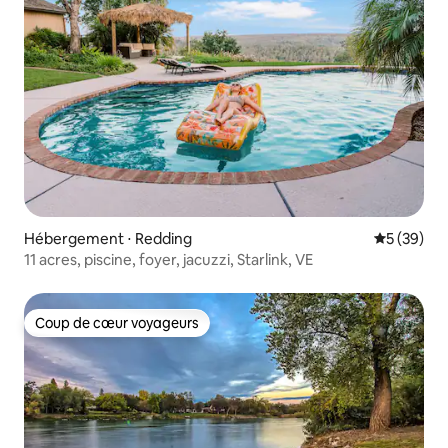
Hébergement ⋅ Redding
Évaluation
5 (39)
11 acres, piscine, foyer, jacuzzi, Starlink, VE
Coup de cœur voyageurs
Coup de cœur voyageurs