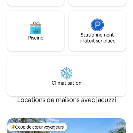
pour 2 voitures. Wi-Fi rapide. Le centre-
caractéristiques 
ville de Redding est à seulement
doux nid.
8 minutes. Votre camp de base idéal en
Californie du Nord.
Stationnement
Piscine
gratuit sur place
Climatisation
Locations de maisons avec jacuzzi
Coup de cœur voyageurs
Coups de cœur voyageurs les plus appréciés