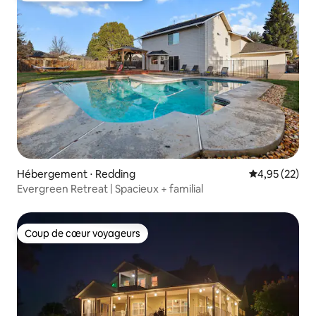
Hébergement ⋅ Redding
Évaluation mo
4,95 (22)
Evergreen Retreat | Spacieux + familial
Coup de cœur voyageurs
Coup de cœur voyageurs