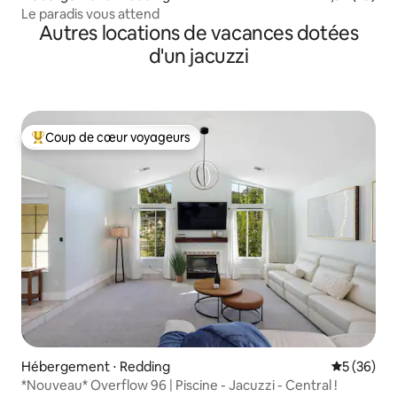
Le paradis vous attend
Autres locations de vacances dotées
d'un jacuzzi
Coup de cœur voyageurs
Coups de cœur voyageurs les plus appréciés
Hébergement ⋅ Redding
Évaluation
5 (36)
*Nouveau* Overflow 96 | Piscine - Jacuzzi - Central !