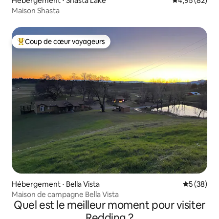
Hébergement ⋅ Shasta Lake
Évaluation mo
4,95 (82)
Maison Shasta
Coup de cœur voyageurs
Coups de cœur voyageurs les plus appréciés
Hébergement ⋅ Bella Vista
Évaluation
5 (38)
Maison de campagne Bella Vista
Quel est le meilleur moment pour visiter
Redding ?