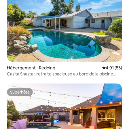
Hébergement ⋅ Redding
Évaluation mo
4,91 (55)
Casita Shasta : retraite spacieuse au bord de la piscine
avec spa
Superhôte
Superhôte