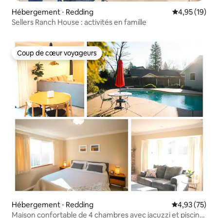
Hébergement ⋅ Redding
Évaluation mo
4,95 (19)
Sellers Ranch House : activités en famille
Coup de cœur voyageurs
Coup de cœur voyageurs
Hébergement ⋅ Redding
Évaluation mo
4,93 (75)
Maison confortable de 4 chambres avec jacuzzi et piscine,