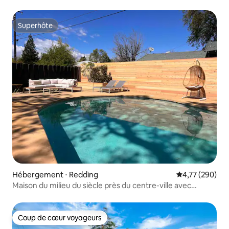
Superhôte
Superhôte
Hébergement ⋅ Redding
Évaluation moy
4,77 (290)
Maison du milieu du siècle près du centre-ville avec
piscine !
Coup de cœur voyageurs
Coup de cœur voyageurs