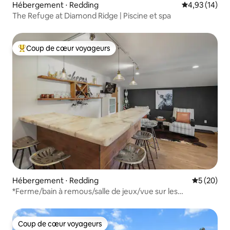
Hébergement ⋅ Redding
Évaluation mo
4,93 (14)
The Refuge at Diamond Ridge | Piscine et spa
Coup de cœur voyageurs
Coups de cœur voyageurs les plus appréciés
Hébergement ⋅ Redding
Évaluation
5 (20)
*Ferme/bain à remous/salle de jeux/vue sur les
montagnes/foyer/étangs*
Coup de cœur voyageurs
Coup de cœur voyageurs