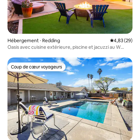
Hébergement ⋅ Redding
Évaluation mo
4,83 (29)
Oasis avec cuisine extérieure, piscine et jacuzzi au W
Resort
Coup de cœur voyageurs
Coup de cœur voyageurs