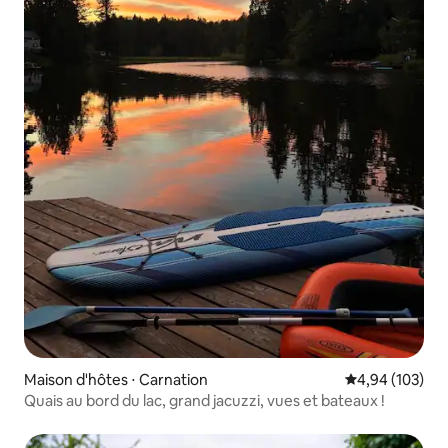
Maison d'hôtes ⋅ Carnation
Évaluation moy
4,94 (103)
Quais au bord du lac, grand jacuzzi, vues et bateaux !