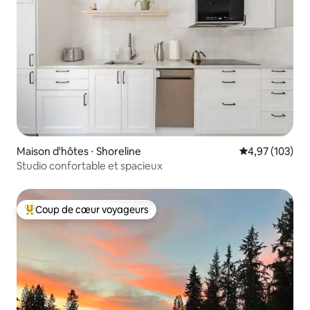
Maison d'hôtes ⋅ Shoreline
Évaluation moy
4,97 (103)
Studio confortable et spacieux
Coup de cœur voyageurs
Coups de cœur voyageurs les plus appréciés