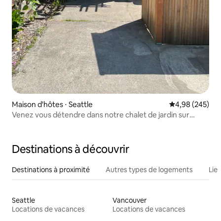
Maison d'hôtes ⋅ Seattle
Évaluation moy
4,98 (245)
Venez vous détendre dans notre chalet de jardin sur
mesure
Destinations à découvrir
Destinations à proximité
Autres types de logements
Lie
Seattle
Vancouver
Locations de vacances
Locations de vacances