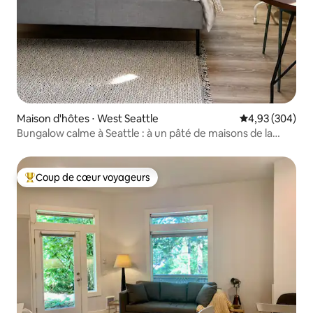
Maison d'hôtes ⋅ West Seattle
Évaluation moy
4,93 (304)
Bungalow calme à Seattle : à un pâté de maisons de la
plage
Coup de cœur voyageurs
Coups de cœur voyageurs les plus appréciés