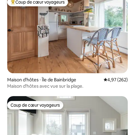
Coup de cœur voyageurs
Coups de cœur voyageurs les plus appréciés
Maison d'hôtes ⋅ Île de Bainbridge
Évaluation moy
4,97 (262)
Maison d'hôtes avec vue sur la plage.
Coup de cœur voyageurs
Coup de cœur voyageurs