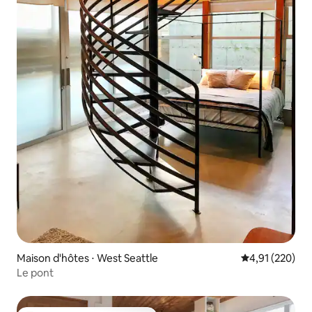
Maison d'hôtes ⋅ West Seattle
Évaluation moy
4,91 (220)
Le pont