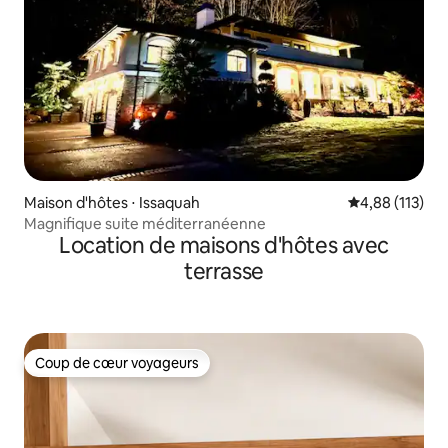
Maison d'hôtes ⋅ Issaquah
Évaluation moy
4,88 (113)
Magnifique suite méditerranéenne
Location de maisons d'hôtes avec
terrasse
Coup de cœur voyageurs
Coup de cœur voyageurs