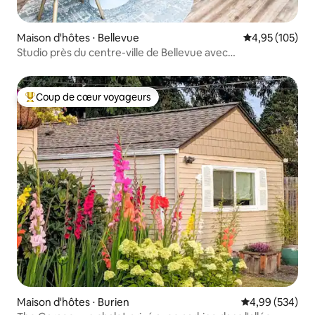
Maison d'hôtes ⋅ Bellevue
Évaluation moy
4,95 (105)
Studio près du centre-ville de Bellevue avec
stationnement dans un garage
Coup de cœur voyageurs
Coups de cœur voyageurs les plus appréciés
Maison d'hôtes ⋅ Burien
Évaluation moy
4,99 (534)