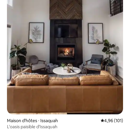
Maison d'hôtes ⋅ Issaquah
Évaluation moy
4,96 (101)
L'oasis paisible d'Issaquah