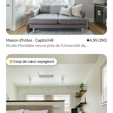
Maison d'hôtes ⋅ Capitol Hill
Évaluation moy
4,95 (290)
Studio Montlake neuve près de l'Université de
Washington
Coup de cœur voyageurs
Coups de cœur voyageurs les plus appréciés