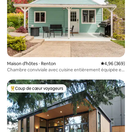
Maison d'hôtes ⋅ Renton
Évaluation moy
4,96 (369)
Chambre conviviale avec cuisine entièrement équipée et
baignoire
Coup de cœur voyageurs
Coups de cœur voyageurs les plus appréciés