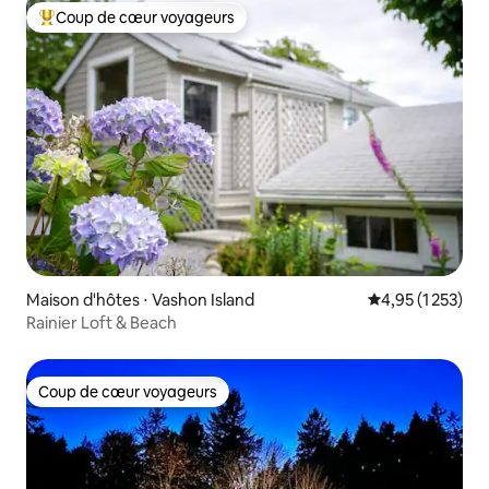
Coup de cœur voyageurs
Coups de cœur voyageurs les plus appréciés
Maison d'hôtes ⋅ Vashon Island
Évaluation moye
4,95 (1 253)
Rainier Loft & Beach
Coup de cœur voyageurs
Coup de cœur voyageurs