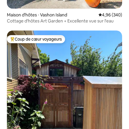
Maison d'hôtes ⋅ Vashon Island
Évaluation moy
4,96 (340)
Cottage d'hôtes Art Garden + Excellente vue sur l'eau
Coup de cœur voyageurs
Coups de cœur voyageurs les plus appréciés