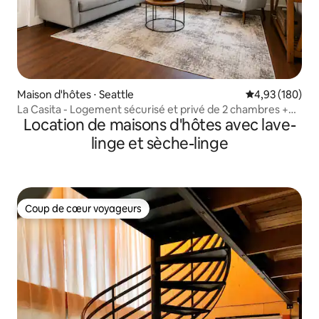
Maison d'hôtes ⋅ Seattle
Évaluation moy
4,93 (180)
La Casita - Logement sécurisé et privé de 2 chambres +
Location de maisons d'hôtes avec lave-
canapé-lit
linge et sèche-linge
Coup de cœur voyageurs
Coup de cœur voyageurs