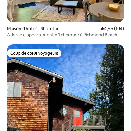
Maison d'hôtes ⋅ Shoreline
Évaluation moy
4,96 (104)
Adorable appartement d'1 chambre à Richmond Beach
Coup de cœur voyageurs
Coup de cœur voyageurs