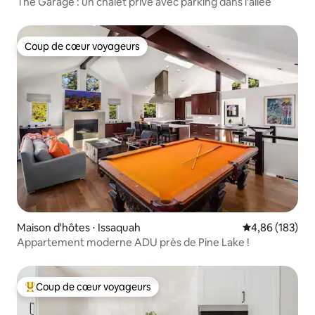
The Garage : un chalet privé avec parking dans l'allée
Coup de cœur voyageurs
Coup de cœur voyageurs
Maison d'hôtes ⋅ Issaquah
Évaluation moy
4,86 (183)
Appartement moderne ADU près de Pine Lake !
Coup de cœur voyageurs
Coups de cœur voyageurs les plus appréciés