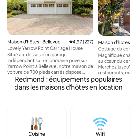
Maison d'hôtes ⋅ Bellevue
Évaluation moyenne sur la base 
4,97 (227)
Maison d'hôtes ⋅ K
Lovely Yarrow Point Carriage House
Cottage du centre-
Situé au-dessus d'un garage
Magnifique chalet d
indépendant sur un domaine privé sur
au cœur du centre-
Yarrow Point à Bellevue, notre maison de
Marchez jusqu'à t
voiture de 700 pieds carrés dispose
restaurants, magas
Redmond : équipements populaires
d'une entrée privée et d'un parking avec
au bord du lac que 
vue imprenable sur le lac Washington et
Kirkland est une bel
dans les maisons d'hôtes en location
un beau jardin. Parfait pour les cadres ou
rives du lac Washington. Il se 
les couples en voyage, le carrosse est
minutes en voiture
récemment rénové et offre les mêmes
Seattle. Venez séjourner et vous
petits détails que vous voudriez dans
détendre dans ce
votre propre maison : Wi-Fi, TV 50",
MIL calme et confo
SONOS Friendly, cafetière Keurig,
dessus de mon gar
cuisine entièrement équipée, plancher
de la salle de bai
chauffant, lit queen size confortable,
unité, il y a une s
Cuisine
Wifi
literie 800, laveuse/sécheuse, porte-
avec laveuse et s