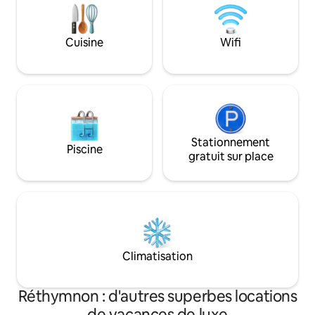
with with Hydromassage jets , perfect
Crete’s most capti
for unwinding after a day of exploring.
it a perfect base 
relaxation.
Cuisine
Wifi
Stationnement
Piscine
gratuit sur place
Climatisation
Réthymnon : d'autres superbes locations
de vacances de luxe