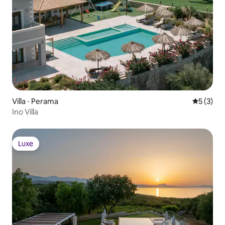
Villa ⋅ Perama
Évaluatio
5 (3)
Ino Villa
Luxe
Luxe