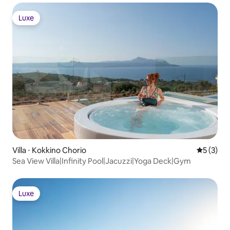
Luxe
Luxe
Villa ⋅ Kokkino Chorio
Évaluatio
5 (3)
Sea View Villa|Infinity Pool|Jacuzzi|Yoga Deck|Gym
Luxe
Luxe