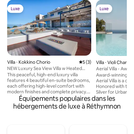
Luxe
Luxe
Luxe
Luxe
Villa ⋅ Kokkino Chorio
Évaluation moyenne sur la 
5 (3)
Villa ⋅ Violi Charaki
NEW Luxury Sea View Villa w Heated
Aerial Villa - Awa
Infinity Pool
Retreat
This peaceful, high-end luxury villa
Award-winning and 
features 4 beautiful en-suite bedrooms,
Aerial Villa is a cr
each offering high-level comfort with
Honored with the 
modern finishes and complete privacy.
Silver for Urban Vi
Équipements populaires dans les
The villa has been thoughtfully built with
2024 Tourism Awar
premium materials throughout, creating
Villa of the Year, th
hébergements de luxe à Réthymnon
a stylish and relaxing atmosphere the
standard for luxury es
moment you arrive. Step outside to
majestically on the
enjoy panoramic sea and sunset views, a
Rethymno with pa
quiet setting, and your own private
uninterrupted vie
heated pool (extra cost) area complete
city,Its location p