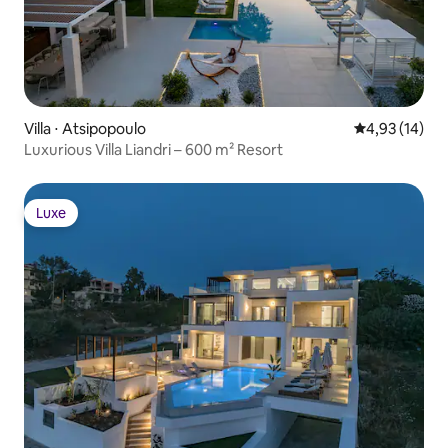
Villa ⋅ Atsipopoulo
Évaluation mo
4,93 (14)
Luxurious Villa Liandri – 600 m² Resort
Luxe
Luxe