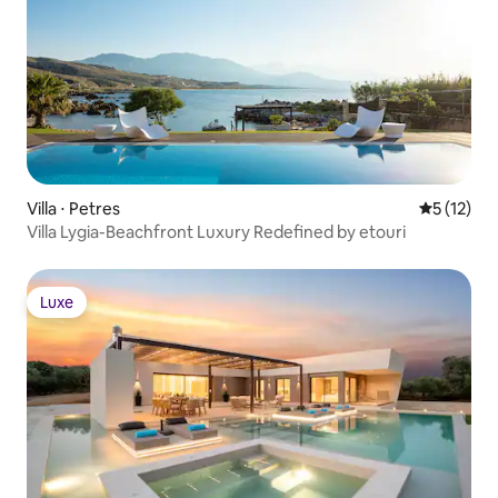
Villa ⋅ Petres
Évaluation
5 (12)
Villa Lygia-Beachfront Luxury Redefined by etouri
Luxe
Luxe