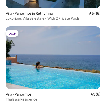
Villa ⋅ Panormos in Rethymno
Évaluation
5 (16)
Luxurious Villa Selestine - With 2 Private Pools
Luxe
Luxe
Villa ⋅ Panormos
Évaluatio
5 (6)
Thalassa Residence