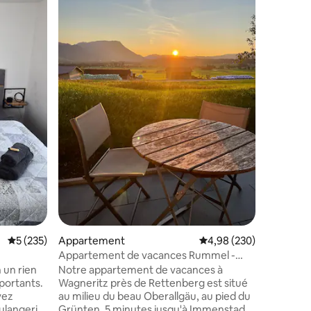
Bel appa
brasserie
3 brasse
Randonné
Grünten. Piste de luge et piste de ski 
fond acc
dans le v
avec des 
saucisse 
mmentaires : 5 sur 5
localité. 
Diverses 
sous form
Machine à
dosettes
séjour.
Évaluation moyenne sur la base de 235 commentaires : 5 sur 5
5 (235)
Appartement
Évaluation moyenne sur
4,98 (230)
Appartement de vacances Rummel -
comme la fête populaire :)
 un rien
Notre appartement de vacances à
portants.
Wagneritz près de Rettenberg est situé
vez
au milieu du beau Oberallgäu, au pied du
ulangerie,
Grünten. 5 minutes jusqu'à Immenstadt