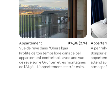
Appartement
Évaluation moyenne sur 
4,96 (274)
Apparte
Vue de rêve dans l'Oberallgäu
Alpenruh
élégant p
Profite de ton temps libre dans ce bel
Bonjour et 
appartement confortable avec une vue
apparteme
de rêve sur le Grünten et les montagnes
attend av
de l'Allgäu. L'appartement est très calme,
atmosphè
au milieu de l'Oberallgäu, avec de
idéale pou
nombreux domaines skiables, des pistes
région de l'Allgäu. Vou
de ski de fond, des sentiers de
un lit à s
randonnée, des lacs de baignade, des
avec somm
pistes cyclables et des sentiers de VTT à
canapé-li
votre porte. L'appartement dispose d'un
Vous trou
chauffage par le sol, d'une connexion Wi-
terrasse 
Fi rapide, d'un canapé-lit, est spacieux
et snowbo