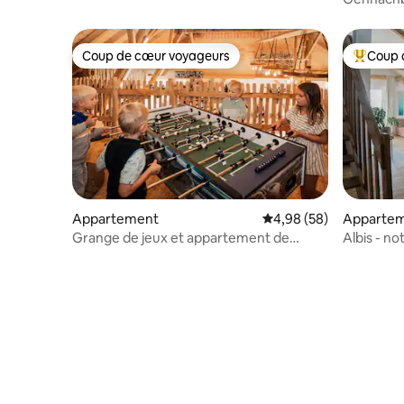
dans l'All
Coup de cœur voyageurs
Coup 
Coup de cœur voyageurs
Coups de
Appartement
Évaluation moyenne sur
4,98 (58)
Apparte
Grange de jeux et appartement de
Albis - no
vacances – idéal pour les familles