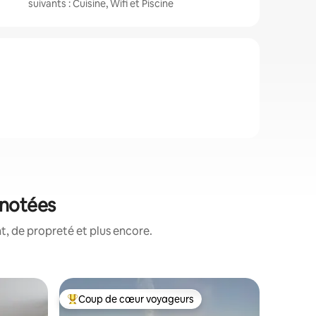
suivants : Cuisine, Wifi et Piscine
 notées
, de propreté et plus encore.
Apparte
Coup de cœur voyageurs
Coup de
lus appréciés
Coups de cœur voyageurs les plus appréciés
Coup de
Appartem