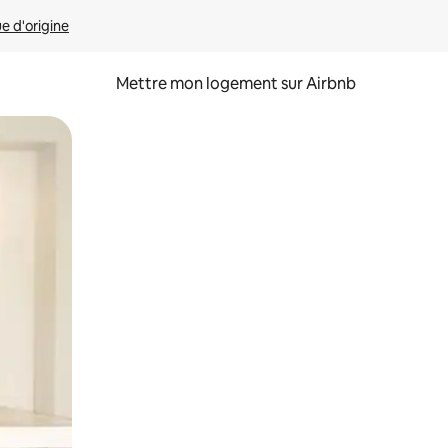
ue d'origine
Mettre mon logement sur Airbnb
sant glisser.