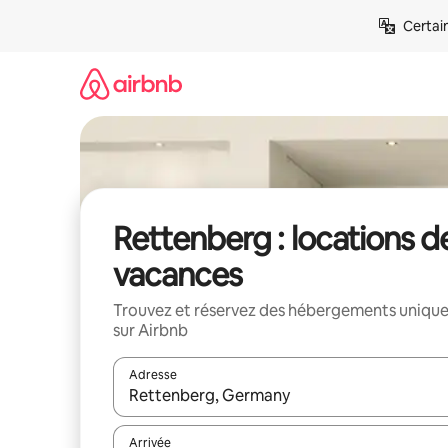
Aller
Certai
directement
au
contenu
Rettenberg : locations d
vacances
Trouvez et réservez des hébergements uniqu
sur Airbnb
Adresse
Lorsque les résultats s'affichent, utilisez les flèc
Arrivée