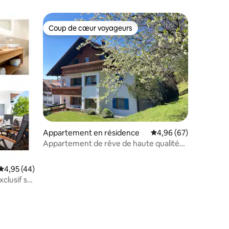
Coup de cœur voyageurs
Coup de cœur voyageurs
Appartement en résidence
Évaluation moyenne su
4,96 (67)
Appartement de rêve de haute qualité
Allgäu- Bergwanderführer
Évaluation moyenne sur la base de 44 commentaires : 4,95 sur 5
4,95 (44)
clusif sur
mmentaires : 5 sur 5