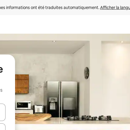
nes informations ont été traduites automatiquement. 
Afficher la lang
e
es
hes vers le haut et vers le bas pour les parcourir ou en appuyant et en fai