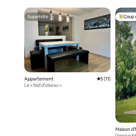
Superhôte
Coup 
Superhôte
Coups de
Appartement
Évaluation moyenne
5 (11)
Le « Nid d'oiseau »
Maison d'
Gennachbl