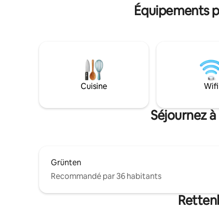
avec des équipements ultramodernes et
et accès 
Équipements po
un parking. Sur demande, livraison de
NESPRESSO
bretzels et de petits pains.
de cafés 
équipée
Cuisine
Wifi
Séjournez à
Grünten
Recommandé par 36 habitants
Rettenb