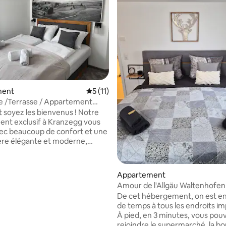
la base de 274 commentaires : 4,96 sur 5
ment
Évaluation moyenne sur la base de 11 co
5 (11)
e /Terrasse / Appartement
our 6 personnes
soyez les bienvenus ! Notre
nt exclusif à Kranzegg vous
ec beaucoup de confort et une
re élégante et moderne,
r votre séjour dans la belle
s dormirez dans : →
ommier de 180 x 200 cm → un lit
Appartement
ier de 160 x 200 cm → un
Amour de l'Allgäu Waltenhofen
t 160x200 cm de haute qualité
De cet hébergement, on est en
verez également : → une
de temps à tous les endroits im
privée → Rangement pour skis
À pied, en 3 minutes, vous pou
ards Télévision → connectée
rejoindre le supermarché, la bo