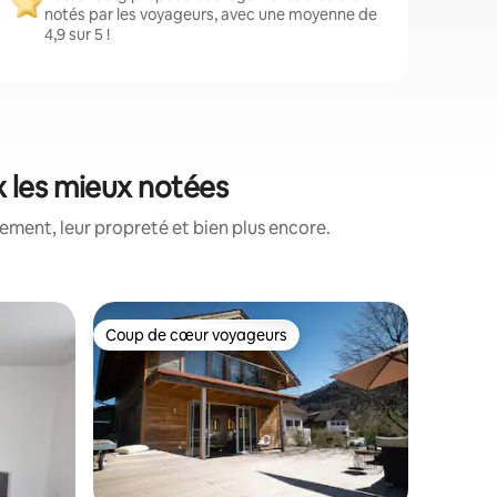
notés par les voyageurs, avec une moyenne de
4,9 sur 5 !
x les mieux notées
ment, leur propreté et bien plus encore.
Apparte
Coup de cœur voyageurs
Coup de
lus appréciés
Coup de cœur voyageurs
Coup de
Appartem
Vous vou
détente d
montagne
est juste 
nature (1
ruisseau 