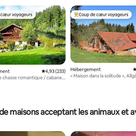
vous dans l'Allgäu
 cœur voyageurs
Coup de cœur voyageurs
 cœur voyageurs
Coups de cœur voyageurs les p
Hébergement
É
ment
Évaluation moyenne sur la base de 233 commen
4,93 (233)
« Maison dans la solitude », All
 la base de 147 commentaires : 4,76 sur 5
de chasse romantique / cabane
Souabe
 max. 17 pers.
de maisons acceptant les animaux et a