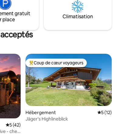
sur un
ayon de
ement gratuit
uverez des
Climatisation
r place
 et des
 acceptés
Coup de cœur voyageurs
Coups de cœur voyageurs les plus appréciés
taires : 4,98 sur 5
Hébergement
Évaluation moyenne
5 (12)
Jäger's Highlineblick
Évaluation moyenne sur la base de 42 commentaires : 5 sur 5
5 (42)
ive - chez