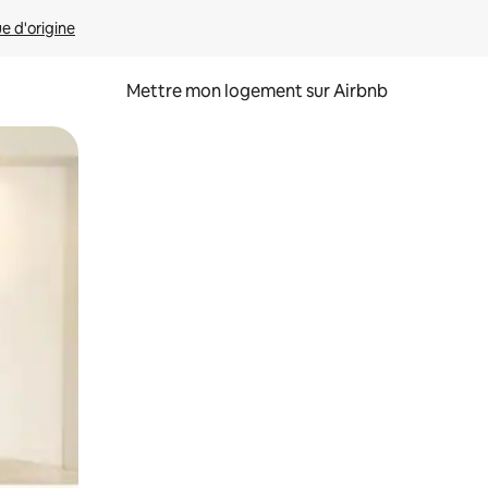
ue d'origine
Mettre mon logement sur Airbnb
sant glisser.