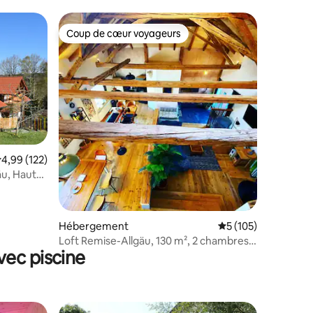
Coup de cœur voyageurs
lus appréciés
Coup de cœur voyageurs
valuation moyenne sur la base de 122 commentaires : 4,99 sur 5
4,99 (122)
taires : 4,93 sur 5
gäu, Haute-
Hébergement
Évaluation moyenne 
5 (105)
Loft Remise-Allgäu, 130 m², 2 chambres
vec piscine
et sauna