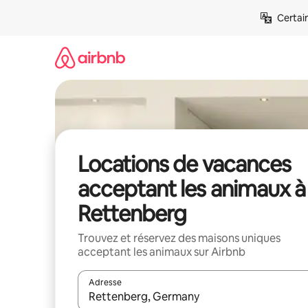
Aller
Certai
directement
au
contenu
Locations de vacances
acceptant les animaux à
Rettenberg
Trouvez et réservez des maisons uniques
acceptant les animaux sur Airbnb
Adresse
Lorsque les résultats s'affichent, utilisez les flèc