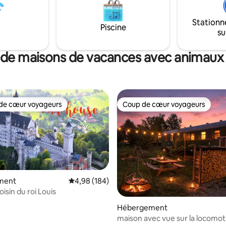
la terrasse, vous avez une vue 
habitat faune-flore. Dans un r
Stationn
quelques kilomètres, vous tro
Piscine
su
sentiers de randonnée, des lacs
domaines skiables.
 de maisons de vacances avec animaux
de cœur voyageurs
Coup de cœur voyageurs
 cœur voyageurs les plus appréciés
Coup de cœur voyageurs
la base de 348 commentaires : 4,78 sur 5
ment
Évaluation moyenne sur la base de 184 commen
4,98 (184)
oisin du roi Louis
Hébergement
maison avec vue sur la locomot