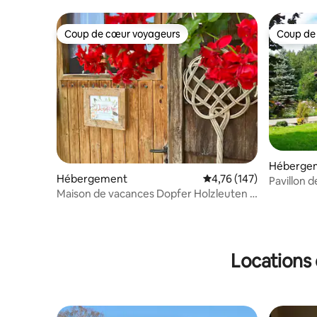
Coup de cœur voyageurs
Coup de
Coup de cœur voyageurs
Coup de
Héberge
Hébergement
Évaluation moyenne sur
4,76 (147)
Pavillon 
Maison de vacances Dopfer Holzleuten -
forestière
maison indépendante
Locations 