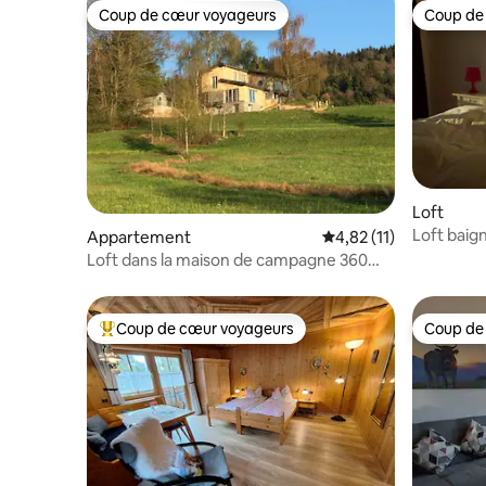
Coup de cœur voyageurs
Coup de
Coup de cœur voyageurs
Coup de
Loft
Loft baign
Appartement
Évaluation moyenne su
4,82 (11)
Loft dans la maison de campagne 360
degrés
Coup de cœur voyageurs
Coup de
Coups de cœur voyageurs les plus appréciés
Coup de