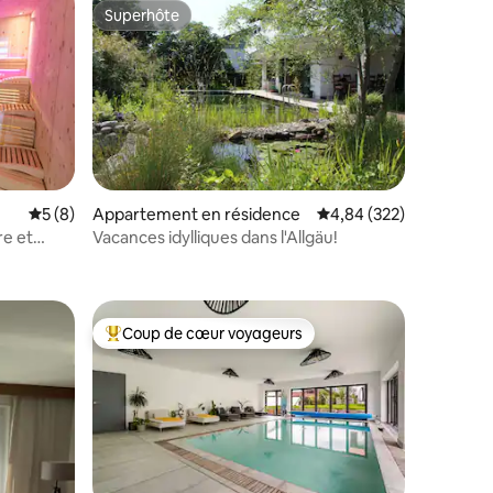
Superhôte
Superhôte
Évaluation moyenne sur la base de 8 commentaires : 5 sur 5
5 (8)
Appartement en résidence
Évaluation moyenne sur
4,84 (322)
entaires : 4,9 sur 5
e et
Vacances idylliques dans l'Allgäu!
Coup de cœur voyageurs
lus appréciés
Coups de cœur voyageurs les plus appréciés