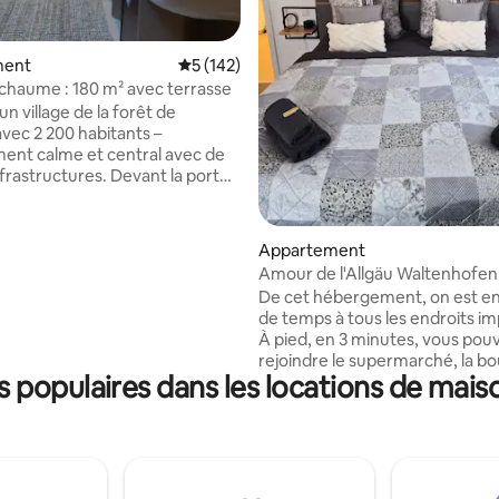
la base de 100 commentaires : 4,92 sur 5
ment
Évaluation moyenne sur la base de 142 co
5 (142)
chaume : 180 m² avec terrasse
 un village de la forêt de
vec 2 200 habitants –
nt calme et central avec de
frastructures. Devant la porte :
ette et Hittisberg – idéal pour
nées avec toute la famille et
ions dans le Vorarlberg, en
Appartement
dans l'Allgäu. Le lac de
Amour de l'Allgäu Waltenhofen
 et Bregenz sont à seulement
De cet hébergement, on est en
, sports d'hiver à Mellau-
de temps à tous les endroits im
0 min.), Hochhäderich et
À pied, en 3 minutes, vous pou
wang (10 min). Située
rejoindre le supermarché, la bo
t sur la piste de ski de fond, la
 populaires dans les locations de mais
le boucher, la pharmacie et un 
 paille construite de manière
avec une brasserie en plein air.
nvite à une expérience
ville de Kempten, on est en voi
ue.
min., un arrêt de bus est en vue
L'appartement (90 m²) est situé
étage, est très lumineux et spa