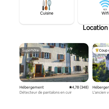
Cuisine
Wifi
Location
Superhôte
Coup 
Superhôte
Coups de
Hébergement
Évaluation moyenne sur 
4,78 (348)
Héberge
Détecteur de pantalons en cuir
L'ancien v