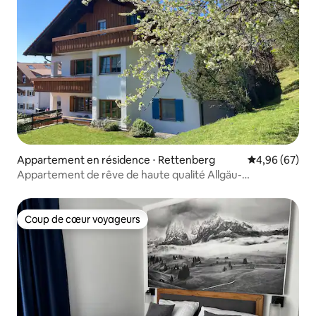
Appartement en résidence ⋅ Rettenberg
Évaluation mo
4,96 (67)
Appartement de rêve de haute qualité Allgäu-
Bergwanderführer
Coup de cœur voyageurs
Coup de cœur voyageurs