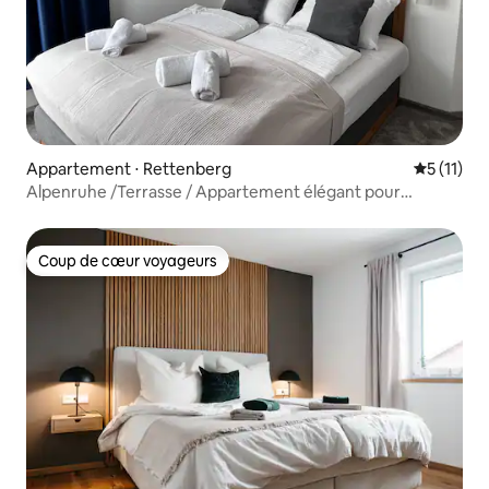
Appartement ⋅ Rettenberg
Évaluatio
5 (11)
Alpenruhe /Terrasse / Appartement élégant pour
6 personnes
Coup de cœur voyageurs
Coup de cœur voyageurs