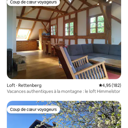
Coup de cœur voyageurs
Coup de cœur voyageurs
Loft ⋅ Rettenberg
Évaluation moy
4,95 (182)
Vacances authentiques à la montagne : le loft Himmelstor
Coup de cœur voyageurs
Coup de cœur voyageurs