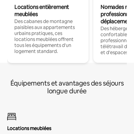
Locations entièrement
Nomades num
meublées
professionnel
déplacement
Des cabanes de montagne
paisibles aux appartements
Des hébergem
urbains pratiques, ces
confortables p
locations meublées offrent
professionnels
tous les équipements d'un
télétravail dis
logement standard.
et d'espaces de
Équipements et avantages des séjours
longue durée
Locations meublées