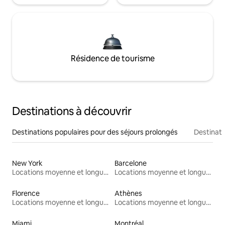
Résidence de tourisme
Destinations à découvrir
Destinations populaires pour des séjours prolongés
Destinati
New York
Barcelone
Locations moyenne et longue durée
Locations moyenne et longue durée
Florence
Athènes
Locations moyenne et longue durée
Locations moyenne et longue durée
Miami
Montréal