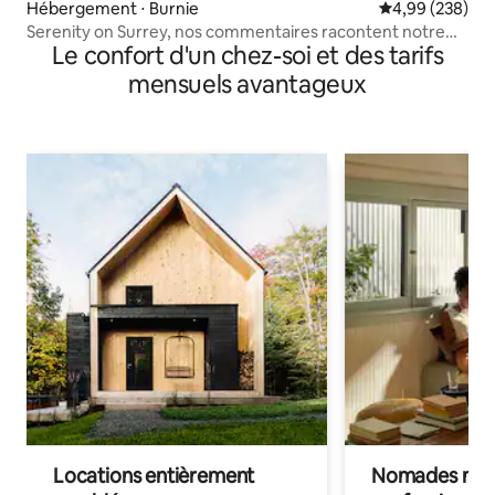
Hébergement ⋅ Burnie
Évaluation moy
4,99 (238)
Serenity on Surrey, nos commentaires racontent notre
Le confort d'un chez-soi et des tarifs
histoire
mensuels avantageux
Locations entièrement
Nomades num