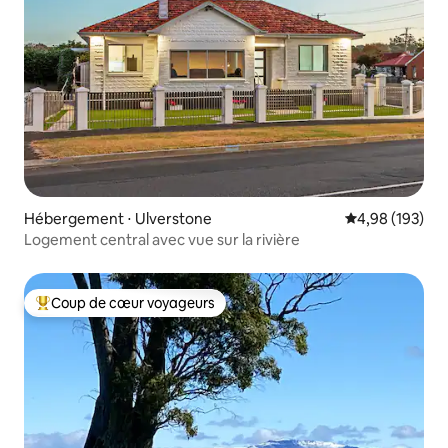
Hébergement ⋅ Ulverstone
Évaluation moy
4,98 (193)
Logement central avec vue sur la rivière
Coup de cœur voyageurs
Coups de cœur voyageurs les plus appréciés