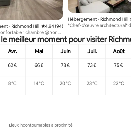
ur la base de 52 commentaires : 4,9 sur 5
Hébergement ⋅ Richmond Hill
*Chef-d'œuvre architectural* 
nt ⋅ Richmond Hill
Évaluation moyenne sur la base de 94 commen
4,94 (94)
quartier prestigieux
confortable 1 chambre @ Yonge
 le meilleur moment pour visiter Richmo
arking gratuit
Avr.
Mai
Juin
Juil.
Août
62 €
66 €
73 €
73 €
75 €
8 °C
14 °C
20 °C
23 °C
22 °C
Lieux incontournables à proximité