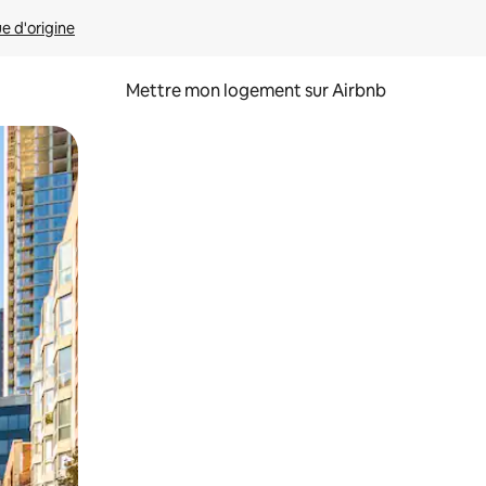
ue d'origine
Mettre mon logement sur Airbnb
sant glisser.