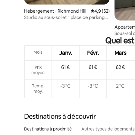
Hébergement ⋅ Richmond Hill
Évaluation moyenne s
4,9 (52)
Studio au sous-sol et 1 place de parking
gratuite
Apparteme
Sous-sol 
Quel est
St. avec p
Mois
Janv.
Févr.
Mars
61 €
61 €
62 €
Prix
moyen
-3 °C
-3 °C
2 °C
Temp.
moy.
Destinations à découvrir
Destinations à proximité
Autres types de logements