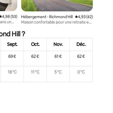
Évaluation moyenne sur la base de 53 commentaires : 4,98 sur 5
4,98 (53)
Hébergement ⋅ Richmond Hill
Évaluation moyenne su
4,93 (42)
dans un
Maison confortable pour une retraite en
taires : 4,94 sur 5
famille
nd Hill ?
Sept.
Oct.
Nov.
Déc.
69 €
62 €
61 €
62 €
18 °C
11 °C
5 °C
0 °C