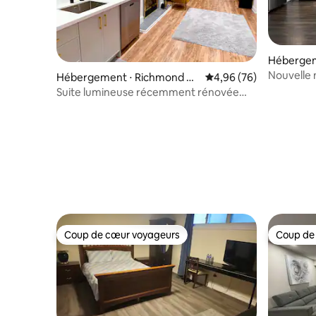
Hébergeme
Nouvelle 
Hébergement ⋅ Richmond Hil
Évaluation moyenne sur
4,96 (76)
gratuit
l
Suite lumineuse récemment rénovée
avec parking gratuit
Coup de cœur voyageurs
Coup de
Coup de cœur voyageurs
Coup de