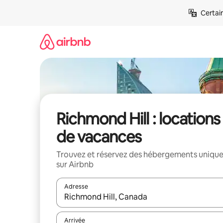
Aller
Certai
directement
au
contenu
Richmond Hill : locations
de vacances
Trouvez et réservez des hébergements uniqu
sur Airbnb
Adresse
Lorsque les résultats s'affichent, utilisez les flèc
Arrivée