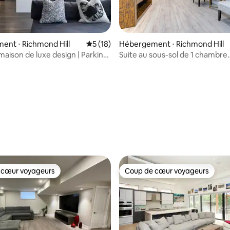
nt ⋅ Richmond Hill
Évaluation moyenne sur la base de 18 co
5 (18)
Hébergement ⋅ Richmond Hill
maison de luxe design | Parking
Suite au sous-sol de 1 chambre
 la base de 76 commentaires : 4,96 sur 5
récemment rénovée / Parking g
 cœur voyageurs
Coup de cœur voyageurs
 cœur voyageurs
Coup de cœur voyageurs