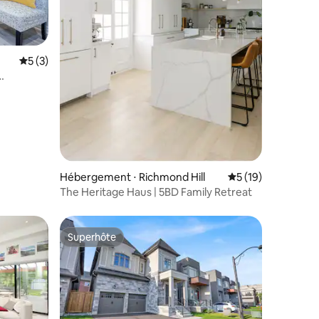
mmentaires : 5 sur 5
Évaluation moyenne sur la base de 3 commentaires : 5 sur 5
5 (3)
ratuit
Hébergement ⋅ Richmond Hill
Évaluation moyenne
5 (19)
The Heritage Haus | 5BD Family Retreat
Superhôte
Superhôte