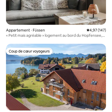
Appartement ⋅ Füssen
Évaluation moy
4,97 (147)
« Petit mais agréable » logement au bord du Hopfensee,
emplacement calme
Coup de cœur voyageurs
Coup de cœur voyageurs