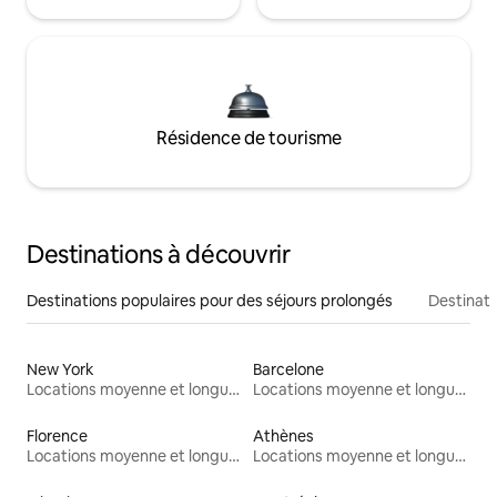
Résidence de tourisme
Destinations à découvrir
Destinations populaires pour des séjours prolongés
Destinati
New York
Barcelone
Locations moyenne et longue durée
Locations moyenne et longue durée
Florence
Athènes
Locations moyenne et longue durée
Locations moyenne et longue durée