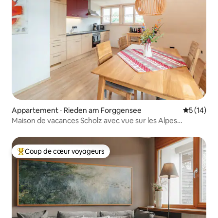
Appartement ⋅ Rieden am Forggensee
Évaluation
5 (14)
Maison de vacances Scholz avec vue sur les Alpes
(Rieden)
Coup de cœur voyageurs
Coups de cœur voyageurs les plus appréciés