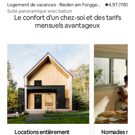
Logement de vacances ⋅ Rieden am Forggens
Évaluation moy
4,97 (119)
ee
Suite panoramique avec balcon
Le confort d'un chez-soi et des tarifs
mensuels avantageux
Locations entièrement
Nomades num