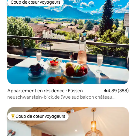
Coup de cœur voyageurs
Coup de cœur voyageurs
Appartement en résidence ⋅ Füssen
Évaluation moy
4,89 (388)
neuschwanstein-blick.de (Vue sud balcon château
montagne)
Coup de cœur voyageurs
Coups de cœur voyageurs les plus appréciés