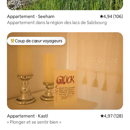
Appartement ⋅ Seeham
Évaluation moy
4,94 (106)
Appartement dans la région des lacs de Salzbourg
Coup de cœur voyageurs
Coups de cœur voyageurs les plus appréciés
Appartement ⋅ Kastl
Évaluation moy
4,97 (128)
« Plonger et se sentir bien »