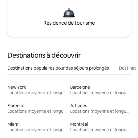
Résidence de tourisme
Destinations à découvrir
Destinations populaires pour des séjours prolongés
Destinati
New York
Barcelone
Locations moyenne et longue durée
Locations moyenne et longue durée
Florence
Athènes
Locations moyenne et longue durée
Locations moyenne et longue durée
Miami
Montréal
Locations moyenne et longue durée
Locations moyenne et longue durée