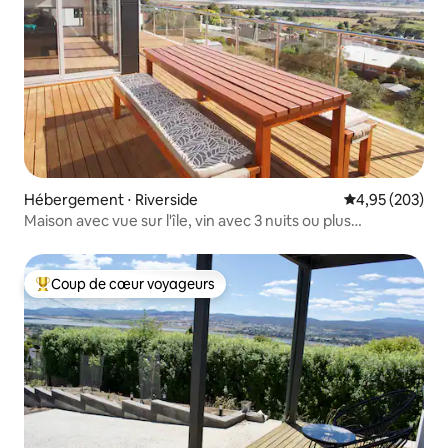
Hébergement ⋅ Riverside
Évaluation moy
4,95 (203)
Maison avec vue sur l'île, vin avec 3 nuits ou plus
réservées.
Coup de cœur voyageurs
Coups de cœur voyageurs les plus appréciés