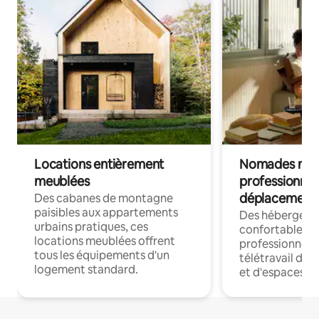
Locations entièrement
Nomades num
meublées
professionnel
déplacement
Des cabanes de montagne
paisibles aux appartements
Des hébergem
urbains pratiques, ces
confortables p
locations meublées offrent
professionnels
tous les équipements d'un
télétravail dis
logement standard.
et d'espaces de