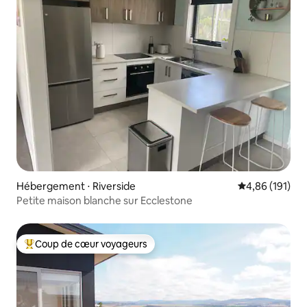
Hébergement ⋅ Riverside
Évaluation moy
4,86 (191)
Petite maison blanche sur Ecclestone
Coup de cœur voyageurs
Coups de cœur voyageurs les plus appréciés