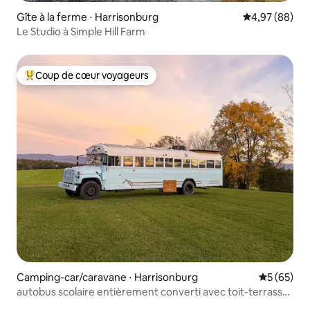
Gîte à la ferme ⋅ Harrisonburg
Évaluation mo
4,97 (88)
Le Studio à Simple Hill Farm
Coup de cœur voyageurs
Coups de cœur voyageurs les plus appréciés
Camping-car/caravane ⋅ Harrisonburg
Évaluation
5 (65)
autobus scolaire entièrement converti avec toit-terrasse
pour observer les étoiles