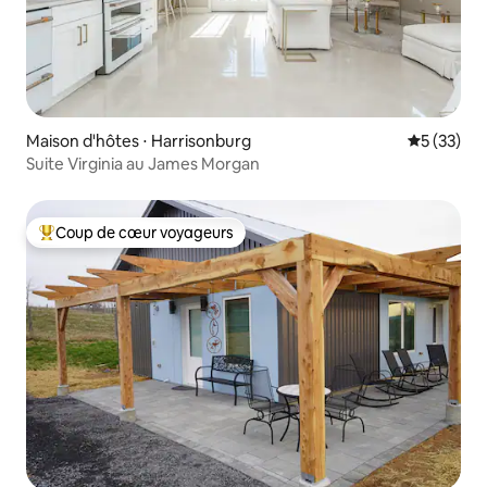
Maison d'hôtes ⋅ Harrisonburg
Évaluation
5 (33)
Suite Virginia au James Morgan
Coup de cœur voyageurs
Coups de cœur voyageurs les plus appréciés