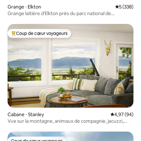
Grange ⋅ Elkton
Évaluation 
5 (338)
Grange laitière d'Elkton près du parc national de
Shenandoah
Coup de cœur voyageurs
Coups de cœur voyageurs les plus appréciés
Cabane ⋅ Stanley
Évaluation mo
4,97 (94)
Vue sur la montagne, animaux de compagnie, jacuzzi,
brasero, 5 personnes