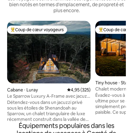
bien notés en termes d'emplacement, de propreté et
plus encore.
Coup de cœur voyageurs
Coup de cœur 
Coups de cœur voyageurs les plus appréciés
Coups de cœur vo
Tiny house ⋅ Stanl
Chalet moderne av
Cabane ⋅ Luray
Évaluation moyenne sur la base 
4,95 (325)
vue imprenable
Évadez-vous à Hiy
Le Sparrow Luxury A-Frame avec jacuzzi
ultime pour se dé
à Shenandoah
Détendez-vous dans un jacuzzi privé
simplement profit
sous les étoiles de Shenandoah au
paisible. Ce super
Sparrow, un chalet triangulaire de luxe
une vue imprenabl
récemment construit dans la vallée de
Blue Ridge, un jac
Équipements populaires dans les
Shenandoah en Virginie, à une courte
apaisant. À l'intéri
distance en voiture de Washington, DC.