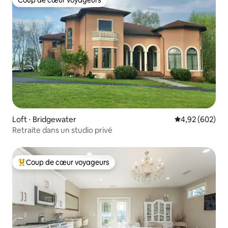
Coup de cœur voyageurs
Coup de cœur voyageurs
Loft ⋅ Bridgewater
Évaluation moy
4,92 (602)
Retraite dans un studio privé
Coup de cœur voyageurs
Coups de cœur voyageurs les plus appréciés