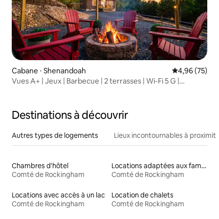
Cabane ⋅ Shenandoah
Évaluation mo
4,96 (75)
Vues A+ | Jeux | Barbecue | 2 terrasses | Wi-Fi 5 G |
Animaux de compagnie
Destinations à découvrir
Autres types de logements
Lieux incontournables à proximit
Chambres d'hôtel
Locations adaptées aux familles
Comté de Rockingham
Comté de Rockingham
Locations avec accès à un lac
Location de chalets
Comté de Rockingham
Comté de Rockingham