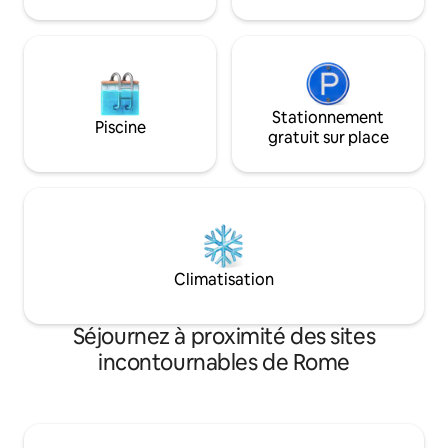
Rome Emperors, du centre de tennis et
nettoyer la cour c
de la magnifique Rome Ga ! Tout le
animaux de compa
confort d'un chez-soi ! La piscine
creusée est saisonnière !
Habituellement de mai à octobre.
Stationnement
Piscine
gratuit sur place
Climatisation
Séjournez à proximité des sites
incontournables de Rome