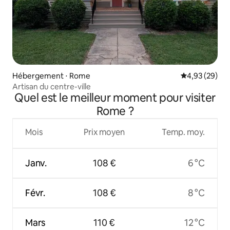
Hébergement ⋅ Rome
Évaluation mo
4,93 (29)
Artisan du centre-ville
Quel est le meilleur moment pour visiter
Rome ?
Mois
Prix moyen
Temp. moy.
Janv.
108 €
6 °C
Févr.
108 €
8 °C
Mars
110 €
12 °C