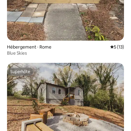
Hébergement ⋅ Rome
Évaluation
5 (13)
Blue Skies
Superhôte
Superhôte