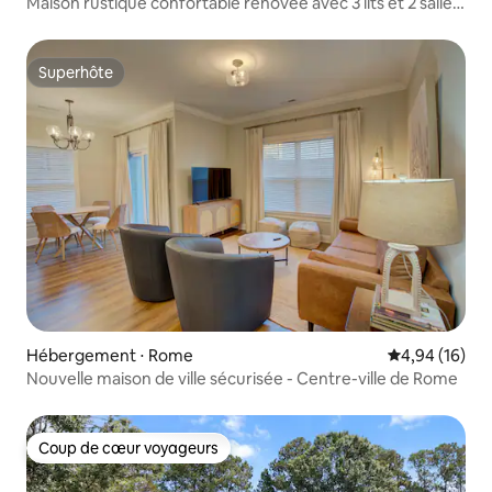
Maison rustique confortable rénovée avec 3 lits et 2 salles
de bain
Superhôte
Superhôte
Hébergement ⋅ Rome
Évaluation mo
4,94 (16)
Nouvelle maison de ville sécurisée - Centre-ville de Rome
Coup de cœur voyageurs
Coup de cœur voyageurs