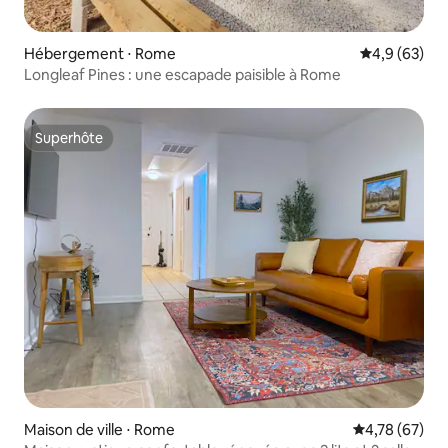
Hébergement ⋅ Rome
Évaluation m
4,9 (63)
Longleaf Pines : une escapade paisible à Rome
Superhôte
Superhôte
Maison de ville ⋅ Rome
Évaluation mo
4,78 (67)