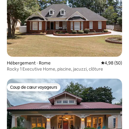
Hébergement ⋅ Rome
Évaluation mo
4,98 (50)
Rocky 1 Executive Home, piscine, jacuzzi, clôture
Coup de cœur voyageurs
Coup de cœur voyageurs