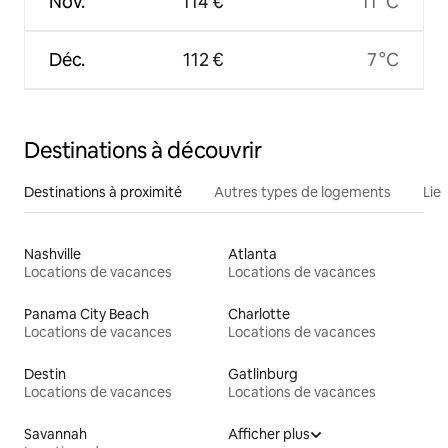
Nov.
114 €
11 °C
Déc.
112 €
7 °C
Destinations à découvrir
Destinations à proximité
Autres types de logements
Lie
Nashville
Atlanta
Locations de vacances
Locations de vacances
Panama City Beach
Charlotte
Locations de vacances
Locations de vacances
Destin
Gatlinburg
Locations de vacances
Locations de vacances
Savannah
Afficher plus