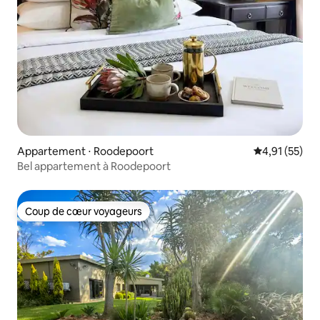
Appartement ⋅ Roodepoort
Évaluation mo
4,91 (55)
Bel appartement à Roodepoort
Coup de cœur voyageurs
Coup de cœur voyageurs