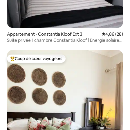
Appartement ⋅ Constantia Kloof Ext 3
Évaluation mo
4,86 (28)
Suite privée 1 chambre Constantia Kloof | Énergie solaire,
Wi-Fi
Coup de cœur voyageurs
Coups de cœur voyageurs les plus appréciés