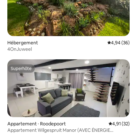
Hébergement
Évaluation mo
4,94 (36)
4OnJuweel
Superhôte
Superhôte
Appartement ⋅ Roodepoort
Évaluation mo
4,91 (32)
Appartement Wilgespruit Manor (AVEC ÉNERGIE
SOLAIRE)