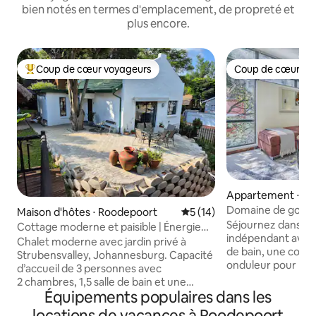
bien notés en termes d'emplacement, de propreté et
plus encore.
Coup de cœur voyageurs
Coup de cœur vo
Coups de cœur voyageurs les plus appréciés
Coup de cœur vo
Appartement ⋅ Ja
Golf Estate
Domaine de golf •
Maison d'hôtes ⋅ Roodepoort
Évaluation moyenne sur la b
5 (14)
secours • Sécurisé
Séjournez dans n
Cottage moderne et paisible | Énergie
indépendant avec 
solaire et alimentation en eau de
Chalet moderne avec jardin privé à
de bain, une conne
secours
Strubensvalley, Johannesburg. Capacité
onduleur pour l'al
d’accueil de 3 personnes avec
à Jackal Creek Golf Esta
2 chambres, 1,5 salle de bain et une
d'une vue imprenab
Équipements populaires dans les
cuisine entièrement équipée avec thé,
Chambre principal
café et machine à dosettes gratuits. Le
locations de vacances à Roodepoort