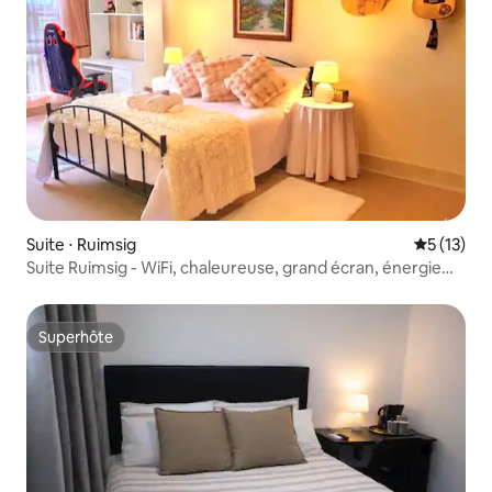
Suite ⋅ Ruimsig
Évaluation
5 (13)
Suite Ruimsig - WiFi, chaleureuse, grand écran, énergie
solaire
Superhôte
Superhôte