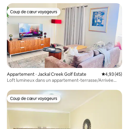
Coup de cœur voyageurs
Coup de cœur voyageurs
Appartement ⋅ Jackal Creek Golf Estate
Évaluation mo
4,93 (45)
Loft lumineux dans un appartement-terrasse/Arrivée
autonome
Coup de cœur voyageurs
Coup de cœur voyageurs