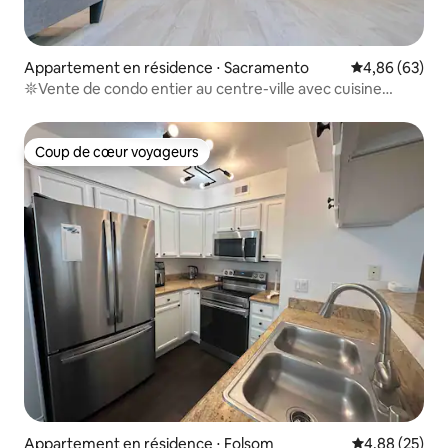
Appartement en résidence ⋅ Sacramento
Évaluation mo
4,86 (63)
𖤓Vente de condo entier au centre-ville avec cuisine
garage avec D
Coup de cœur voyageurs
Coup de cœur voyageurs
Appartement en résidence ⋅ Folsom
Évaluation mo
4,88 (25)