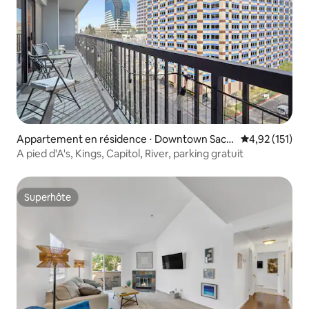
Appartement en résidence ⋅ Downtown Sacr
Évaluation moy
4,92 (151)
amento
A pied d'A's, Kings, Capitol, River, parking gratuit
Superhôte
Superhôte