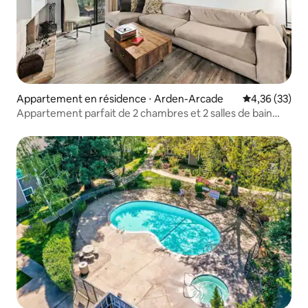
Appartement en résidence ⋅ Arden-Arcade
Évaluation mo
4,36 (33)
Appartement parfait de 2 chambres et 2 salles de bain
avec piscine et salle de sport