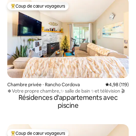
Coup de cœur voyageurs
Coups de cœur voyageurs les plus appréciés
Chambre privée ⋅ Rancho Cordova
Évaluation moy
4,98 (119)
🍀Votre propre chambre,✨ salle de bain ✨et télévision 🎬
Résidences d'appartements avec
piscine
Coup de cœur voyageurs
Coups de cœur voyageurs les plus appréciés