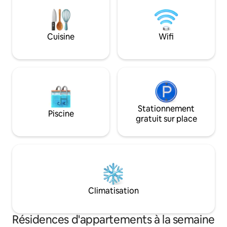
avec de beaux me
si vous êtes intéressé par un
de beaux équipements. Salle 
supplémentaire ou si celui-ci devient
piscine, sauna, ja
indisponible. En tant qu'hôtes, nous
grande hauteur trè
sommes disponibles en tout temps pour
Cuisine
Wifi
privé.
vous aider et répondre à vos questions.
Stationnement
Piscine
gratuit sur place
Climatisation
Résidences d'appartements à la semaine