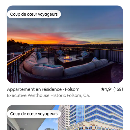
Coup de cœur voyageurs
Coup de cœur voyageurs
Appartement en résidence ⋅ Folsom
Évaluation moy
4,91 (159)
Executive Penthouse Historic Folsom, Ca.
Coup de cœur voyageurs
Coup de cœur voyageurs