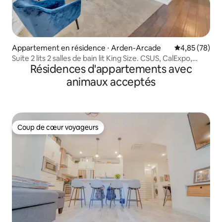
Appartement en résidence ⋅ Arden-Arcade
Évaluation mo
4,85 (78)
Suite 2 lits 2 salles de bain lit King Size. CSUS, CalExpo,
Résidences d'appartements avec
piscine
animaux acceptés
Coup de cœur voyageurs
Coup de cœur voyageurs