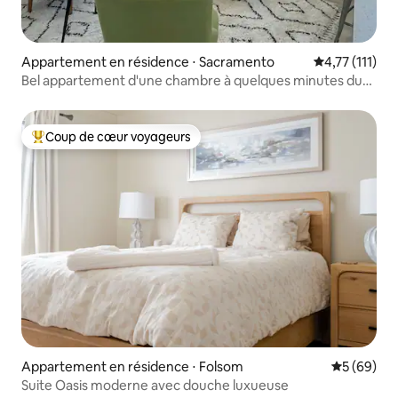
Appartement en résidence ⋅ Sacramento
Évaluation mo
4,77 (111)
Bel appartement d'une chambre à quelques minutes du
centre-ville
Coup de cœur voyageurs
Coups de cœur voyageurs les plus appréciés
Appartement en résidence ⋅ Folsom
Évaluation
5 (69)
Suite Oasis moderne avec douche luxueuse