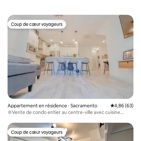
Coup de cœur voyageurs
Coup de cœur voyageurs
Appartement en résidence ⋅ Sacramento
Évaluation mo
4,86 (63)
𖤓Vente de condo entier au centre-ville avec cuisine
garage avec D
Coup de cœur voyageurs
Coup de cœur voyageurs