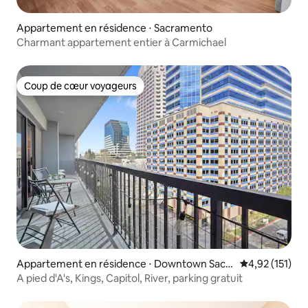
Appartement en résidence ⋅ Sacramento
Charmant appartement entier à Carmichael
Coup de cœur voyageurs
Coup de cœur voyageurs
Appartement en résidence ⋅ Downtown Sacr
Évaluation moy
4,92 (151)
amento
A pied d'A's, Kings, Capitol, River, parking gratuit