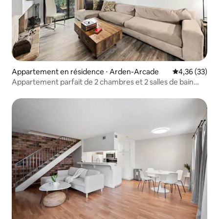
Appartement en résidence ⋅ Arden-Arcade
Évaluation mo
4,36 (33)
Appartement parfait de 2 chambres et 2 salles de bain
avec piscine et salle de sport