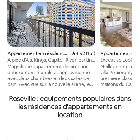
Coup de cœur voyageurs
Coup de cœur vo
Appartement en r
Appartement en résidence ⋅
Évaluation moyenne sur la base 
4,92 (151)
Downtown Sacra
Downtown Sacramento
Executive Lookout : condo de luxe 
A pied d'A's, Kings, Capitol, River, parking
vue et prestations
gratuit
Meilleur emplacem
Magnifique appartement de direction
ville. Vraiment, 
entièrement meublé et approvisionné
première classe. À quatre pâtés de
avec deux chambres et deux salles de
maisons du Capitole
bain. Avec vue sur la nouvelle arène, le
pâtés de maisons 
tableau d'affichage du Capital & Raley
abrite les Sacrame
Field. Dans un immeuble sécurisé et
Roseville : équipements populaires dans
proximité de gran
fermé. Tout est accessible à pied...
les résidences d'appartements en
magasins, de dive
Piscine, jacuzzi, sauna, salle de sport et
location
encore. Marchez ou
parking. Deux nuits minimum. Nous
Regardez vers l'o
offrons également une magnifique
des RiverCats (SF 
chambre à coucher entièrement
les feux d'artifice
rénovée à côté. Et un deuxième de deux
privé au 9e étage ! Récemment rénov
chambres au-dessus de nous un étage...