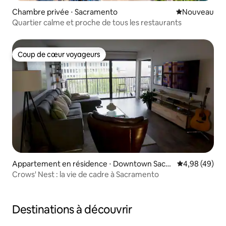
Chambre privée ⋅ Sacramento
Nouvel hébe
Nouveau
Quartier calme et proche de tous les restaurants
Coup de cœur voyageurs
Coup de cœur voyageurs
Appartement en résidence ⋅ Downtown Sacra
Évaluation mo
4,98 (49)
mento
Crows' Nest : la vie de cadre à Sacramento
Destinations à découvrir