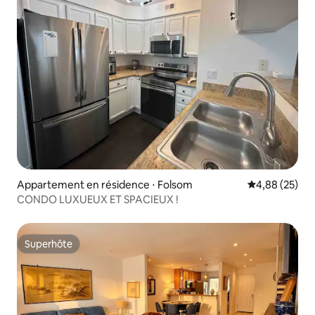
Appartement en résidence ⋅ Folsom
Évaluation mo
4,88 (25)
CONDO LUXUEUX ET SPACIEUX !
Superhôte
Superhôte