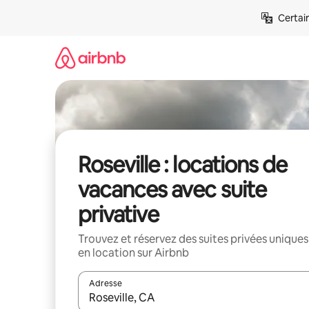
Aller
Certai
directement
au
contenu
Roseville : locations de
vacances avec suite
privative
Trouvez et réservez des suites privées uniques
en location sur Airbnb
Adresse
Lorsque les résultats s'affichent, utilisez les flèc