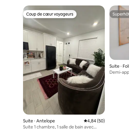
Coup de cœur voyageurs
Superhô
Coup de cœur voyageurs
Superhô
Suite ⋅ F
Demi-app
salles de 
Suite ⋅ Antelope
Évaluation moyenne sur
4,84 (50)
Suite 1 chambre, 1 salle de bain avec