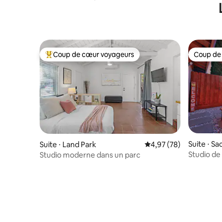
entrée privée
Coup de cœur voyageurs
Coup de
Coups de cœur voyageurs les plus appréciés
Coup de
Suite ⋅ S
Suite ⋅ Land Park
Évaluation moyenne sur
4,97 (78)
Studio de 
Studio moderne dans un parc
du centre-