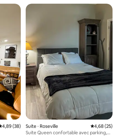
taires : 4,98 sur 5
Évaluation moyenne sur la base de 38 commentaires : 4,89 sur 5
4,89 (38)
Suite ⋅ Roseville
Évaluation moyenne su
4,68 (25)
Suite Queen confortable avec parking,