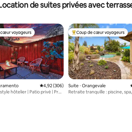
Location de suites privées avec terrass
 cœur voyageurs
Coup de cœur voyageurs
 cœur voyageurs
Coups de cœur voyageurs les p
acramento
Évaluation moyenne sur la base de 306 commen
4,92 (306)
Suite ⋅ Orangevale
 la base de 78 commentaires : 4,97 sur 5
style hôtelier | Patio privé | Près
Retraite tranquille : piscine, spa
ville
vélo d'appartement, télétravail