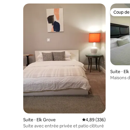
Coup de
Coup de
Suite ⋅ El
Maisons d
confortab
Suite ⋅ Elk Grove
Évaluation moyenne sur 
4,89 (336)
Suite avec entrée privée et patio clôturé