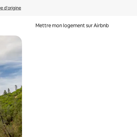
ue d'origine
Mettre mon logement sur Airbnb
sant glisser.