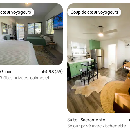
 cœur voyageurs
Coup de cœur voyageurs
 cœur voyageurs
Coup de cœur voyageurs
k Grove
Évaluation moyenne sur la base de 56 commen
4,98 (56)
'hôtes privées, calmes et
les avec 2 lits Queen Size
la base de 336 commentaires : 4,89 sur 5
Suite ⋅ Sacramento
Séjour privé avec kitchenette