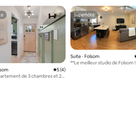
confortable et bistrot
te
Superhôte
te
Superhôte
Suite ⋅ Folsom
**Le meilleur studio de Folsom !
olsom
Évaluation moyenne sur la base de 4 co
5 (4)
artement de 3 chambres et 2
bain, près du vieux Folsom
 la base de 50 commentaires : 4,84 sur 5