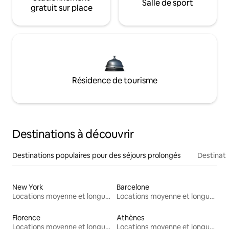
Salle de sport
gratuit sur place
Résidence de tourisme
Destinations à découvrir
Destinations populaires pour des séjours prolongés
Destinati
New York
Barcelone
Locations moyenne et longue durée
Locations moyenne et longue durée
Florence
Athènes
Locations moyenne et longue durée
Locations moyenne et longue durée