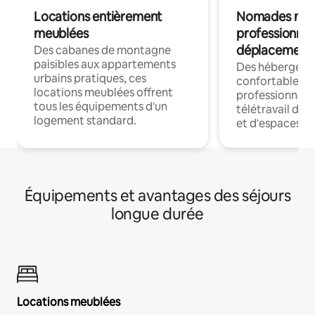
Locations entièrement
Nomades num
meublées
professionnel
déplacement
Des cabanes de montagne
paisibles aux appartements
Des hébergem
urbains pratiques, ces
confortables p
locations meublées offrent
professionnels
tous les équipements d'un
télétravail dis
logement standard.
et d'espaces de
Équipements et avantages des séjours
longue durée
Locations meublées