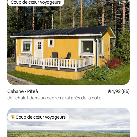
Coup de cœur voyageurs
Coup de cœur voyageurs
Cabane ⋅ Piteå
Évaluation mo
4,92 (85)
Joli chalet dans un cadre rural près de la côte
Coup de cœur voyageurs
Coups de cœur voyageurs les plus appréciés