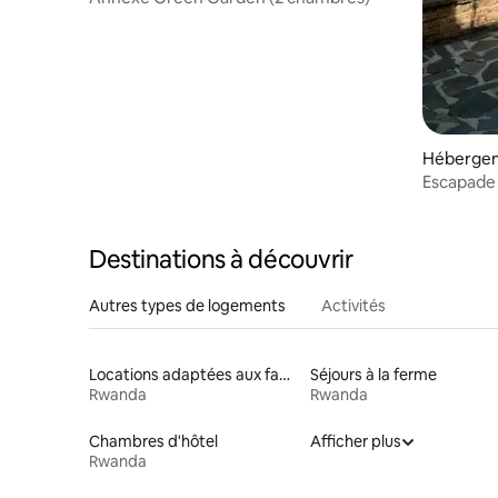
Hébergeme
Escapade t
Reposez-v
vos batter
Destinations à découvrir
Autres types de logements
Activités
Locations adaptées aux familles
Séjours à la ferme
Rwanda
Rwanda
Chambres d'hôtel
Afficher plus
Rwanda