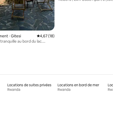
nt ⋅ Gitesi
Évaluation moyenne sur la base de 18 comme
4,67 (18)
ranquille au bord du lac.
ous, réfléchissez, rechargez
ies.
Locations de suites privées
Locations en bord de mer
Loc
Rwanda
Rwanda
Rw