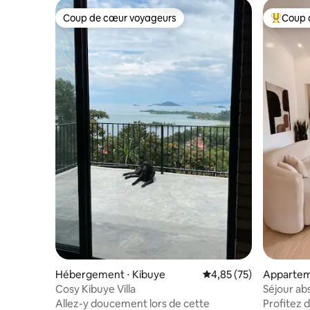
Coup de cœur voyageurs
Coup 
Coup de cœur voyageurs
Coups de
Hébergement ⋅ Kibuye
Évaluation moyenne su
4,85 (75)
Apparteme
Cosy Kibuye Villa
Séjour abs
RAPIDE +
Allez-y doucement lors de cette
Profitez d