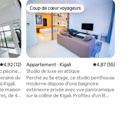
Cabane 
Coup de cœur voyageurs
Superhô
Coup de cœur voyageurs
Superhô
Maison u
La 🌳caba
dans les 
avocatier
de la riv
région de
du Rwand
et compre
avec une
Évaluation moyenne sur la base de 12 commentaires : 4,92 sur 5
4,92 (12)
Appartement ⋅ Kigali
Évaluation moyenne su
4,87 (55)
terrasse 
 piscine à
Studio de luxe en attique
avec des 
oraine du
Perché au 5e étage, ce studio penthouse
les volca
 Kigali.
moderne dispose d'une baignoire
bar à caf
tte maison
extérieure privée avec vue panoramique
est idéal
res, de 4
sur la colline de Kigali. Profitez d'un lit
recherc
ouble
queen size chic, d'une télévision 55
extraordi
ndaire et
pouces avec Netflix, d'une connexion
repas.
Wi-Fi haut débit et d'une kitchenette
rieur-
entièrement équipée. Détendez-vous
taires : 4,96 sur 5
rbe
dans la piscine exclusive réservée aux
de vastes
résidents, profitez d'un ménage
a
quotidien, d'une sécurité 24h/24 et d'un