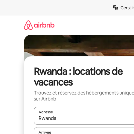
Aller
Certai
directement
au
contenu
Rwanda : locations de
vacances
Trouvez et réservez des hébergements uniqu
sur Airbnb
Adresse
Lorsque les résultats s'affichent, utilisez les flèc
Arrivée