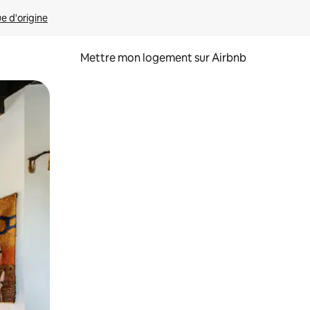
ue d'origine
Mettre mon logement sur Airbnb
sant glisser.