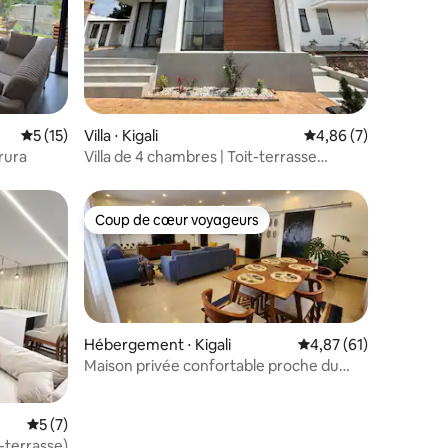
mmentaires : 5 sur 5
Évaluation moyenne sur la base de 15 commentaires : 5 sur 5
5 (15)
Villa ⋅ Kigali
Évaluation moyenne s
4,86 (7)
rura
Villa de 4 chambres | Toit-terrasse
panoramique et vue sur le lac
Coup de cœur voyageurs
Coup de cœur voyageurs
Hébergement ⋅ Kigali
Évaluation moyenne su
4,87 (61)
Maison privée confortable proche du
centre-ville avec vue
Évaluation moyenne sur la base de 7 commentaires : 5 sur 5
5 (7)
t-terrasse)