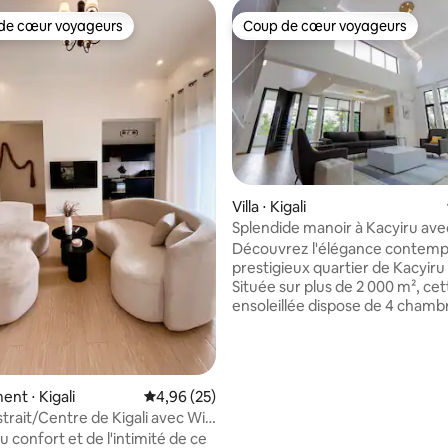
de cœur voyageurs
Coup de cœur voyageurs
 cœur voyageurs les plus appréciés
Coup de cœur voyageurs
Villa ⋅ Kigali
Splendide manoir à Kacyiru avec
débordement
Découvrez l'élégance contemp
prestigieux quartier de Kacyiru à
Située sur plus de 2 000 m², ce
ensoleillée dispose de 4 chamb
salles de bains, d'un spacieux d
séjour, d'un salon/bureau seco
d'une grande cuisine avec coin 
Profitez d'un espace de vie inté
r la base de 75 commentaires : 4,85 sur 5
nt ⋅ Kigali
Évaluation moyenne sur la base de 25 commen
4,96 (25)
extérieur fluide avec une supe
trait/Centre de Kigali avec WiFi
piscine privée à débordement, 
patio
u confort et de l'intimité de ce
terrasses, un terrain luxuriant, l