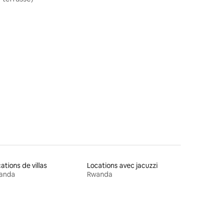
ntaires : 4,67 sur 5
ations de villas
Locations avec jacuzzi
anda
Rwanda