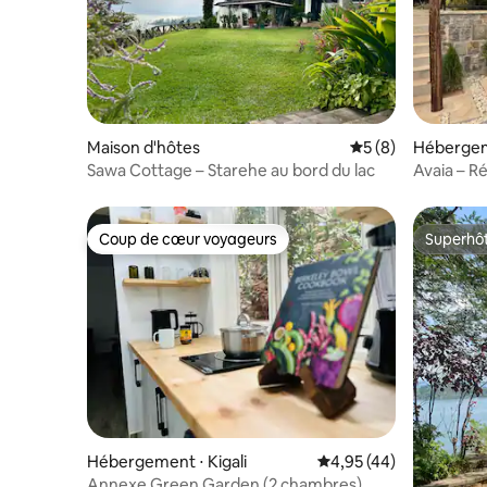
Maison d'hôtes
Évaluation moyenn
5 (8)
Hébergeme
Sawa Cottage – Starehe au bord du lac
Avaia – R
Coup de cœur voyageurs
Superhô
Coup de cœur voyageurs
Superhô
Hébergement ⋅ Kigali
Évaluation moyenne sur
4,95 (44)
Annexe Green Garden (2 chambres)