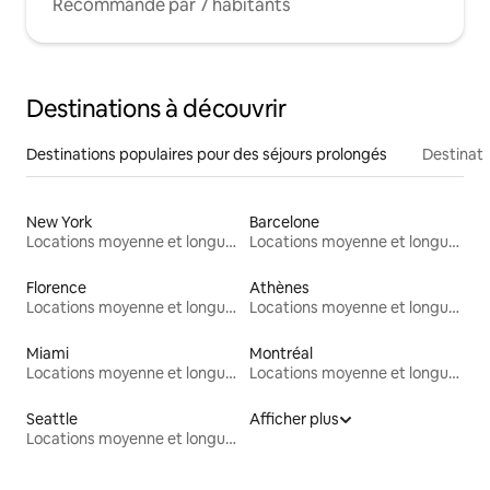
Recommandé par 7 habitants
Destinations à découvrir
Destinations populaires pour des séjours prolongés
Destinati
New York
Barcelone
Locations moyenne et longue durée
Locations moyenne et longue durée
Florence
Athènes
Locations moyenne et longue durée
Locations moyenne et longue durée
Miami
Montréal
Locations moyenne et longue durée
Locations moyenne et longue durée
Seattle
Afficher plus
Locations moyenne et longue durée