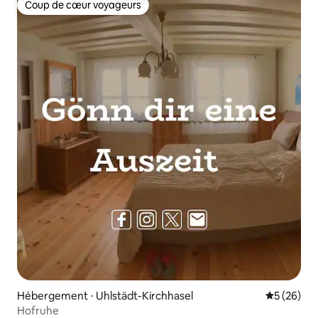
Coup de cœur voyageurs
Coup de cœur voyageurs
Hébergement ⋅ Uhlstädt-Kirchhasel
Évaluation
5 (26)
Hofruhe