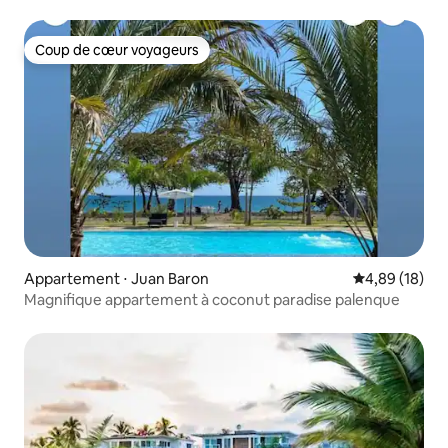
Coup de cœur voyageurs
Coup de cœur voyageurs
Appartement ⋅ Juan Baron
Évaluation mo
4,89 (18)
Magnifique appartement à coconut paradise palenque