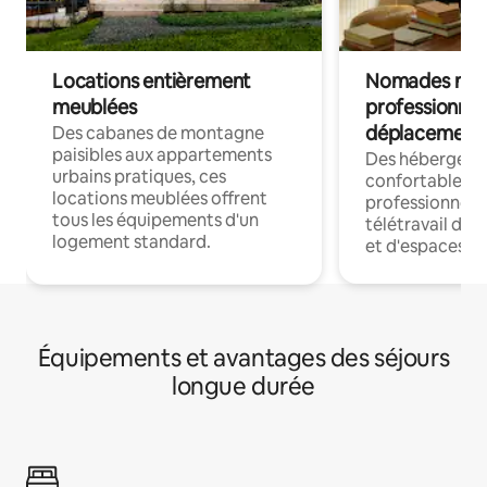
Locations entièrement
Nomades num
meublées
professionnel
déplacement
Des cabanes de montagne
paisibles aux appartements
Des hébergem
urbains pratiques, ces
confortables p
locations meublées offrent
professionnels
tous les équipements d'un
télétravail dis
logement standard.
et d'espaces de
Équipements et avantages des séjours
longue durée