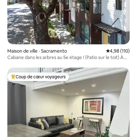
Maison de ville ⋅ Sacramento
Évaluation moy
4,98 (110)
Cabane dans les arbres au 5e étage ! (Patio sur le toit) À
5,5 pâtés de maisons de G-1 !
Coup de cœur voyageurs
Coups de cœur voyageurs les plus appréciés