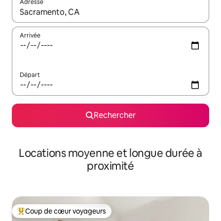
Adresse
Lorsque les résultats s'affichent, utilisez les flèches vers le hau
Arrivée
Départ
Rechercher
Locations moyenne et longue durée à
proximité
Coup de cœur voyageurs
Coups de cœur voyageurs les plus appréciés