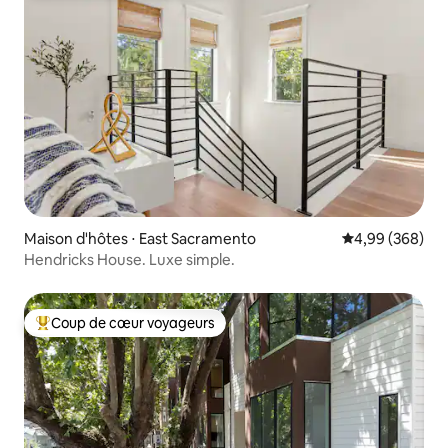
Maison d'hôtes ⋅ East Sacramento
Évaluation moy
4,99 (368)
Hendricks House. Luxe simple.
Coup de cœur voyageurs
Coups de cœur voyageurs les plus appréciés