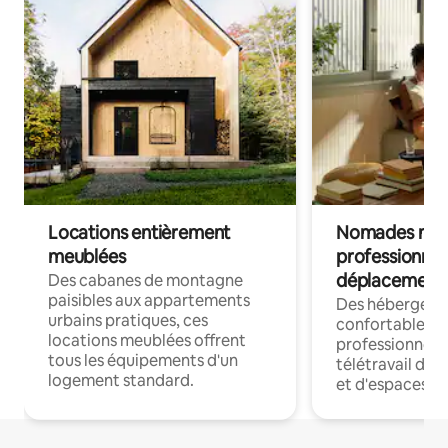
Locations entièrement
Nomades num
meublées
professionnel
déplacement
Des cabanes de montagne
paisibles aux appartements
Des hébergem
urbains pratiques, ces
confortables p
locations meublées offrent
professionnels
tous les équipements d'un
télétravail dis
logement standard.
et d'espaces de