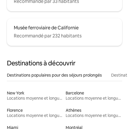
Recommandé par 33 habitants
Musée ferroviaire de Californie
Recommandé par 232 habitants
Destinations à découvrir
Destinations populaires pour des séjours prolongés
Destinati
New York
Barcelone
Locations moyenne et longue durée
Locations moyenne et longue durée
Florence
Athènes
Locations moyenne et longue durée
Locations moyenne et longue durée
Miami
Montréal