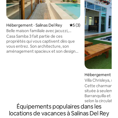
Hébergement ⋅ Salinas Del Rey
Évaluation moyenne sur la 
5 (3)
Belle maison familiale avec jacuzzi,
terrasses, Wi-Fi
Casa Samba 3 fait partie de ces
propriétés qui vous captivent dès que
vous entrez. Son architecture, son
aménagement spacieux et son design
vous donnent envie de rester beaucoup
plus longtemps que prévu. Parfaite pour
les familles, les groupes d'amis ou les
couples à la recherche d'intimité, de
Hébergement ⋅ Ju
confort et d'un beau lieu de repos près
sta
Villa Chrisleya, m
de la mer. Profitez du jacuzzi, cuisinez en
Cette charmante m
famille, réunissez-vous sur les terrasses,
située à seulemen
faites un barbecue l'après-midi et
Barranquilla et à 
terminez la soirée sur le toit. Des
selon la circulatio
chambres spacieuses, modernes et
Équipements populaires dans les
5 minutes à pied d
confortables garantissent le meilleur
Veronica. Elle béné
repos.
locations de vacances à Salinas Del Rey
aménagement spac