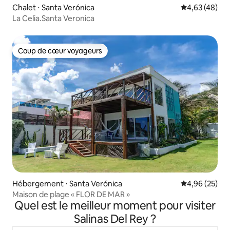
Chalet ⋅ Santa Verónica
Évaluation mo
4,63 (48)
La Celia.Santa Veronica
Coup de cœur voyageurs
Coup de cœur voyageurs
Hébergement ⋅ Santa Verónica
Évaluation mo
4,96 (25)
Maison de plage « FLOR DE MAR »
Quel est le meilleur moment pour visiter
Salinas Del Rey ?