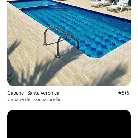
Cabane ⋅ Santa Verónica
Évaluatio
5 (5)
Cabane de luxe naturelle