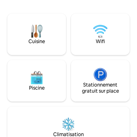
créer des souvenir
et entre amis. Sor
grande piscine scin
détendre et jouer.
extérieure/l'espa
espace agréable p
culinaires, tandis 
Cuisine
Wifi
marine murmure 
tranquillité.
Stationnement
Piscine
gratuit sur place
Climatisation