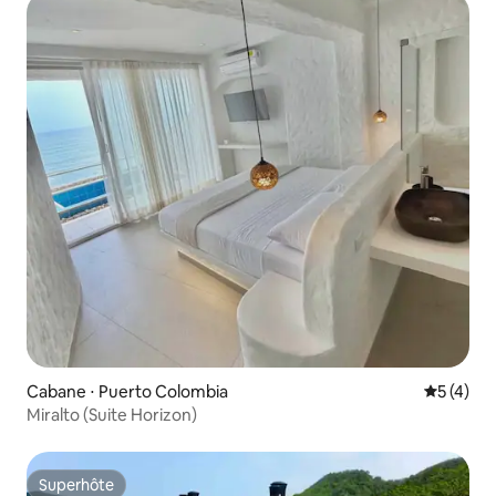
Cabane ⋅ Puerto Colombia
Évaluatio
5 (4)
Miralto (Suite Horizon)
Superhôte
Superhôte