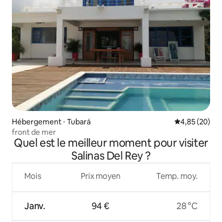
Hébergement ⋅ Tubará
Évaluation mo
4,85 (20)
front de mer
Quel est le meilleur moment pour visiter
Salinas Del Rey ?
Mois
Prix moyen
Temp. moy.
Janv.
94 €
28 °C