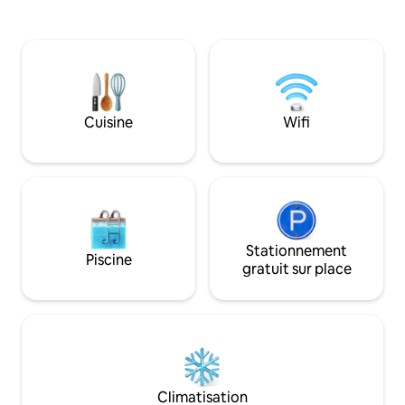
créer des souvenir
et entre amis. Sor
grande piscine scin
détendre et jouer.
extérieure/l'espa
espace agréable p
culinaires, tandis 
Cuisine
Wifi
marine murmure 
tranquillité.
Stationnement
Piscine
gratuit sur place
Climatisation