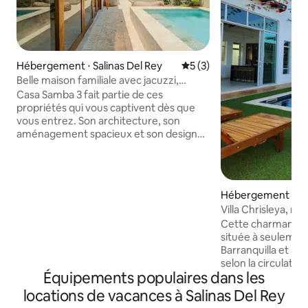
Hébergement ⋅ Salinas Del Rey
Évaluation moyenne sur la 
5 (3)
Belle maison familiale avec jacuzzi,
terrasses, Wi-Fi
Casa Samba 3 fait partie de ces
propriétés qui vous captivent dès que
vous entrez. Son architecture, son
aménagement spacieux et son design
vous donnent envie de rester beaucoup
plus longtemps que prévu. Parfaite pour
les familles, les groupes d'amis ou les
couples à la recherche d'intimité, de
Hébergement ⋅ Ju
confort et d'un beau lieu de repos près
sta
Villa Chrisleya, m
de la mer. Profitez du jacuzzi, cuisinez en
Cette charmante m
famille, réunissez-vous sur les terrasses,
située à seulemen
faites un barbecue l'après-midi et
Barranquilla et à 
terminez la soirée sur le toit. Des
selon la circulatio
chambres spacieuses, modernes et
Équipements populaires dans les
5 minutes à pied d
confortables garantissent le meilleur
Veronica. Elle béné
repos.
locations de vacances à Salinas Del Rey
aménagement spac