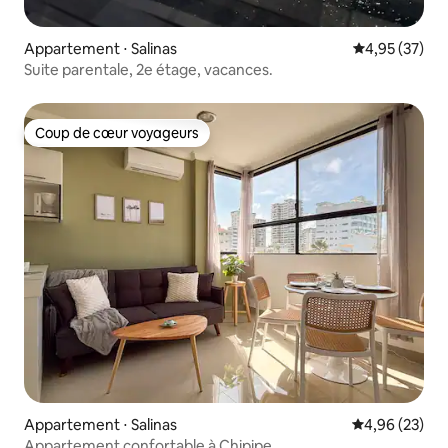
Appartement ⋅ Salinas
Évaluation mo
4,95 (37)
Suite parentale, 2e étage, vacances.
Coup de cœur voyageurs
Coup de cœur voyageurs
Appartement ⋅ Salinas
Évaluation mo
4,96 (23)
Appartement confortable à Chipipe