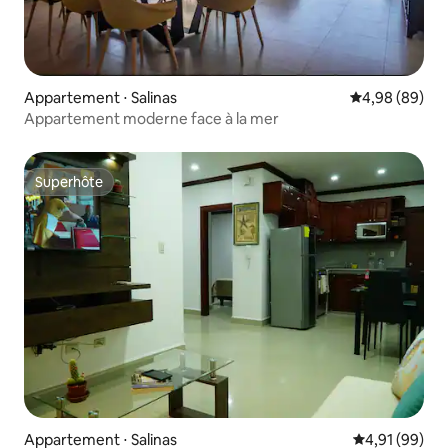
Appartement ⋅ Salinas
Évaluation mo
4,98 (89)
Appartement moderne face à la mer
Superhôte
Superhôte
Appartement ⋅ Salinas
Évaluation mo
4,91 (99)