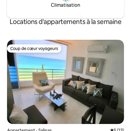
Climatisation
Locations d'appartements à la semaine
Coup de cœur voyageurs
Coup de cœur voyageurs
Appartement ⋅ Salinas
Évaluation
5 (13)