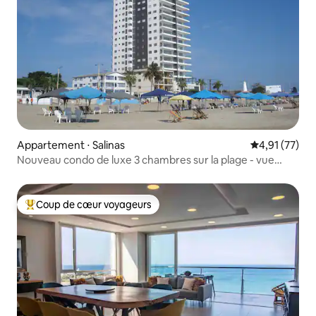
Appartement ⋅ Salinas
Évaluation mo
4,91 (77)
Nouveau condo de luxe 3 chambres sur la plage - vue
imprenable
Coup de cœur voyageurs
Coups de cœur voyageurs les plus appréciés