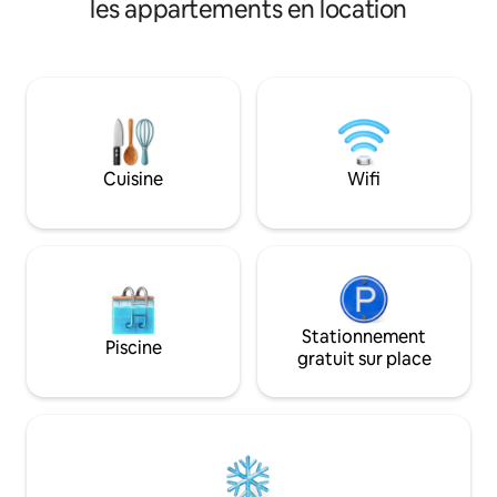
les appartements en location
trouverez un sup
Fi, minibar et vue sur la ville. Accès
complet aux 3 piscines, à la salle de sport
et aux espaces sociaux. À quelques pas
de la promenade et de la plage, parfaits
pour les couples, les familles ou les amis.
Sécurité 24h/24, 7j/7, emplacement
privilégié et tous les équipements pour
un séjour inoubliable. Réservez dès
Cuisine
Wifi
maintenant et profitez de votre
escapade à la plage !
Stationnement
Piscine
gratuit sur place