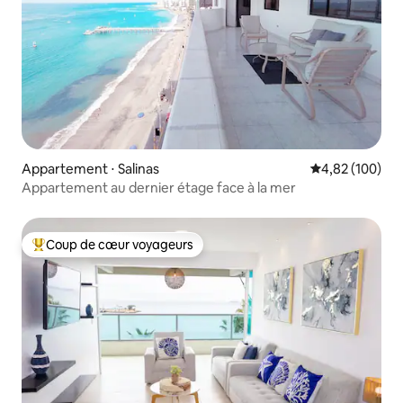
Appartement ⋅ Salinas
Évaluation moy
4,82 (100)
Appartement au dernier étage face à la mer
Coup de cœur voyageurs
Coups de cœur voyageurs les plus appréciés