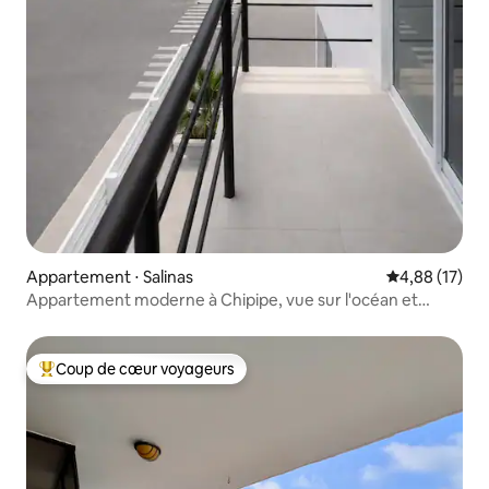
Appartement ⋅ Salinas
Évaluation mo
4,88 (17)
Appartement moderne à Chipipe, vue sur l'océan et
parking
Coup de cœur voyageurs
Coups de cœur voyageurs les plus appréciés