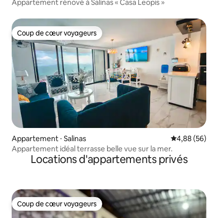
Appartement rénové à Salinas « Casa Leopis »
Coup de cœur voyageurs
Coup de cœur voyageurs
Appartement ⋅ Salinas
Évaluation mo
4,88 (56)
Appartement idéal terrasse belle vue sur la mer.
Locations d'appartements privés
Coup de cœur voyageurs
Coup de cœur voyageurs