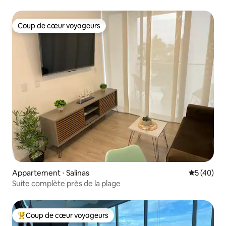
Coup de cœur voyageurs
Coup de cœur voyageurs
Appartement ⋅ Salinas
Évaluation
5 (40)
Suite complète près de la plage
Coup de cœur voyageurs
Coups de cœur voyageurs les plus appréciés