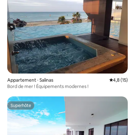
Appartement ⋅ Salinas
Évaluation m
4,8 (15)
Bord de mer ! Équipements modernes !
Superhôte
Superhôte