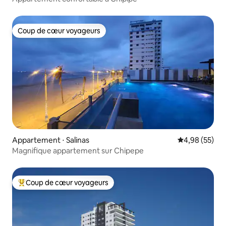
Coup de cœur voyageurs
Coup de cœur voyageurs
Appartement ⋅ Salinas
Évaluation mo
4,98 (55)
Magnifique appartement sur Chipepe
Coup de cœur voyageurs
Coups de cœur voyageurs les plus appréciés