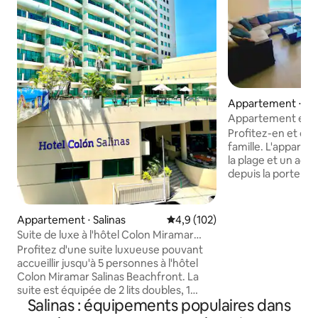
Appartement ⋅ La 
Appartement en b
sur l'océan.
Profitez-en et dé
famille. L'apparte
la plage et un accè
depuis la porte d'e
troisième étage, il
8 adultes et dispo
chacune avec clima
Appartement ⋅ Salinas
Évaluation moyenne sur la base
4,9 (102)
bain complète. L'e
Suite de luxe à l'hôtel Colon Miramar
comprend une télév
Salinas Boardwalk
Profitez d'une suite luxueuse pouvant
bain, un salon, un 
accueillir jusqu'à 5 personnes à l'hôtel
cuisine entièreme
Colon Miramar Salinas Beachfront. La
centre, à seuleme
suite est équipée de 2 lits doubles, 1
Salinas, à 15 minut
Salinas : équipements populaires dans
canapé-lit, salle de bain privée,
7 minutes de Balle
climatisation, télévision connectée, Wi-