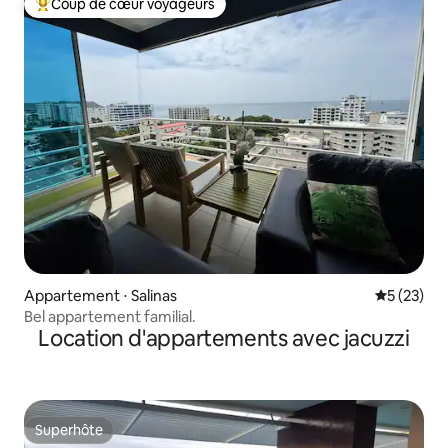
Coup de cœur voyageurs
Coups de cœur voyageurs les plus appréciés
Appartement ⋅ Salinas
Évaluation
5 (23)
Bel appartement familial.
Location d'appartements avec jacuzzi
Superhôte
Superhôte