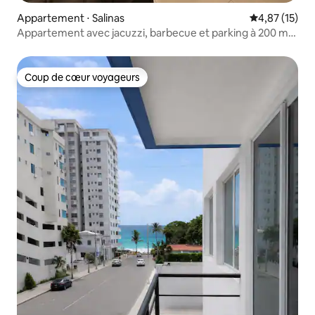
Appartement ⋅ Salinas
Évaluation mo
4,87 (15)
Appartement avec jacuzzi, barbecue et parking à 200 m
de la plage
Coup de cœur voyageurs
Coup de cœur voyageurs