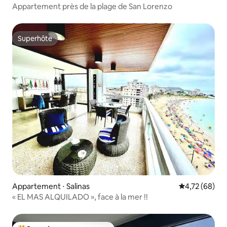
Appartement près de la plage de San Lorenzo
Superhôte
Superhôte
Appartement ⋅ Salinas
Évaluation mo
4,72 (68)
« EL MAS ALQUILADO », face à la mer !!