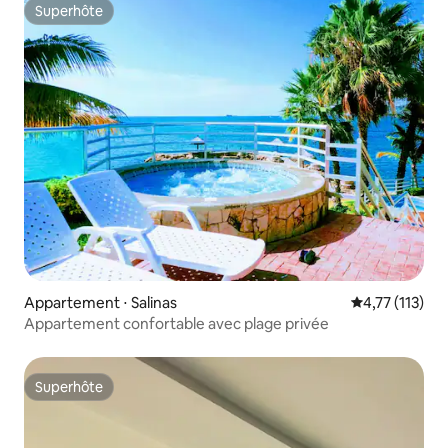
Superhôte
Superhôte
Appartement ⋅ Salinas
Évaluation mo
4,77 (113)
Appartement confortable avec plage privée
Superhôte
Superhôte