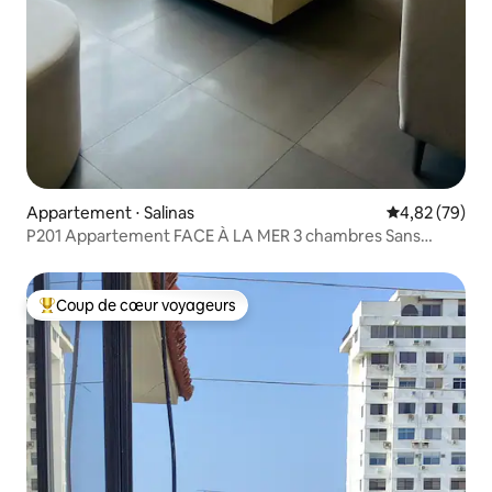
Appartement ⋅ Salinas
Évaluation mo
4,82 (79)
P201 Appartement FACE À LA MER 3 chambres Sans
piscine
Coup de cœur voyageurs
Coups de cœur voyageurs les plus appréciés