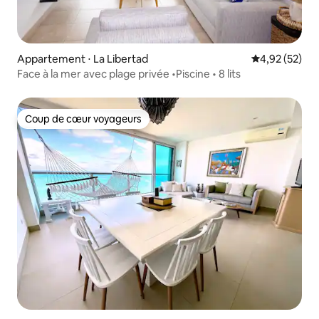
Appartement ⋅ La Libertad
Évaluation mo
4,92 (52)
Face à la mer avec plage privée •Piscine • 8 lits
Coup de cœur voyageurs
Coup de cœur voyageurs