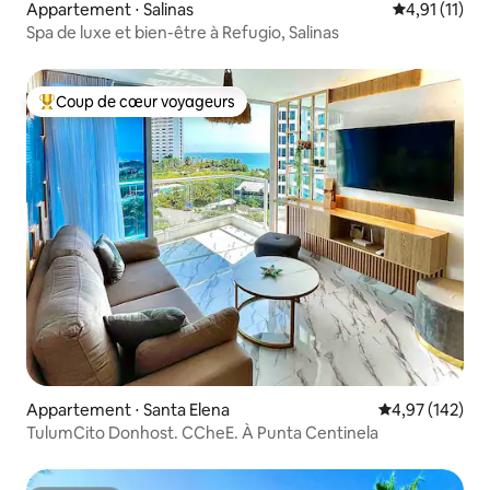
Appartement ⋅ Salinas
Évaluation m
4,91 (11)
Spa de luxe et bien-être à Refugio, Salinas
Coup de cœur voyageurs
Coups de cœur voyageurs les plus appréciés
Appartement ⋅ Santa Elena
Évaluation moy
4,97 (142)
TulumCito Donhost. CCheE. À Punta Centinela