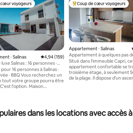
 cœur voyageurs
Coup de cœur voyageurs
 cœur voyageurs
Coups de cœur voyageurs les p
Appartement ⋅ Salinas
Appartement à quelques pas de
nt ⋅ Salinas
Évaluation moyenne sur la base de 159 commen
4,94 (159)
de salinas et chipipe
Situé dans l'immeuble Capri, ce
luxe Salinas : 16 personnes ·
appartement confortable se tr
rivée · Barbecue
 pour 16 personnes à Salinas ·
troisième étage, à seulement 
rivée · BBQ Vous recherchez un
la base de 120 commentaires : 4,96 sur 5
de la plage. Il dispose d'un asc
ù tout votre groupe pourra être
d'un parking privé couvert pou
? C'est l'option. Maison
véhicule. Il dispose d'une cham
 et lumineuse avec piscine
principale avec un lit deux plac
limatisation dans les 5 chambres
télévision et une salle de bains 
e dont vous avez besoin pour un
d'une autre chambre avec deux 
émorable à quelques minutes
laires dans les locations avec accès à l
places, une télévision et une sa
leure plage d'Équateur. ✨
bains, d'un salon confortable a
isir cette maison Superhôte
télévision et d'une cuisine ent
s d'expérience et 4,94★ sur
équipée. Il comprend le Wi-Fi, l
Arrivée autonome avec serrure,