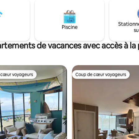
chaude et la climatisation dans 
endre Réponse aux messages en
pièces.
une heure Animaux de
e acceptés
Stationn
Piscine
su
rtements de vacances avec accès à la 
 cœur voyageurs
Coup de cœur voyageurs
 cœur voyageurs
Coup de cœur voyageurs
 sur la base de 13 commentaires : 5 sur 5