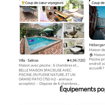
Coup de cœur voyageurs
Coup de
Coups de cœur voyageurs les plus appréciés
Coup de
Hébergeme
Maison de 
Piscine p
🏠 Maison
Piscine p
Villa ⋅ Salinas
Évaluation moyenne sur 
4,96 (120)
endroit o
Maison avec piscine : 6 chambres et
accueilli 
bureau. Entièrement équipée
BELLE MAISON SPACIEUSE AVEC
spacieuse
PISCINE, EN PLEINE NATURE, ET UN
privée, c
GRAND PATIO (750 m2 - animaux
et tout c
acceptés) : - Dispose de 6 chambres
séjour m
Équipements popu
avec télévision et climatisation, 6 salles
de la meil
de bain avec eau chaude et un bureau. -
Pourquoi cho
Cuisine entièrement équipée. - Salon et
avec 4 an
salle à manger intérieurs, coin repas
154 avis 