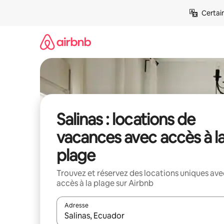
Aller
Certai
directement
au
contenu
Salinas : locations de
vacances avec accès à l
plage
Trouvez et réservez des locations uniques ave
accès à la plage sur Airbnb
Adresse
Lorsque les résultats s'affichent, utilisez les flèc