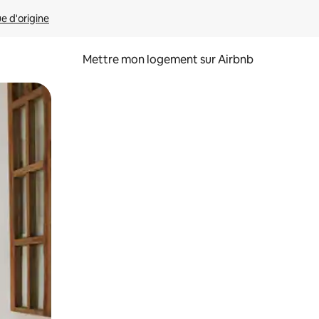
ue d'origine
Mettre mon logement sur Airbnb
sant glisser.