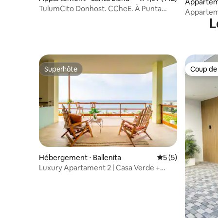
Apparteme
TulumCito Donhost. CCheE. À Punta
Apparteme
Centinela
L
Lorenzo, 
Superhôte
Coup de
Superhôte
Coup de
Hébergement ⋅ Ballenita
Évaluation moyenn
5 (5)
Luxury Apartament 2 | Casa Verde +
jacuzzi + piscine