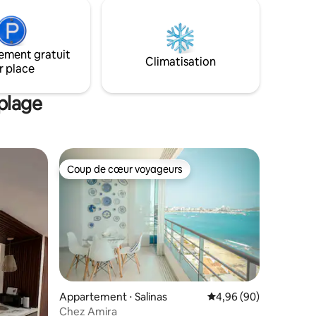
toutes les
s'appelle Torre Oceánica et nous
sommes à 1 pâté de maisons de
l'Hostería el Faro et à 4 pâtés de maisons
du Supermaxi.
ement gratuit
Climatisation
r place
plage
Coup de cœur voyageurs
Coup de cœur voyageurs
Appartement ⋅ Salinas
Évaluation moyenne su
4,96 (90)
Chez Amira