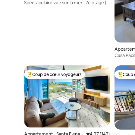
Spectaculaire vue sur la mer | 7e étage |
3 pièces
Apparteme
Casa Pacíf
personne
Coup de cœur voyageurs
Coup 
Coups de cœur voyageurs les plus appréciés
Coups de
Appartement ⋅ Santa Elena
Évaluation moyenne sur
4,97 (142)