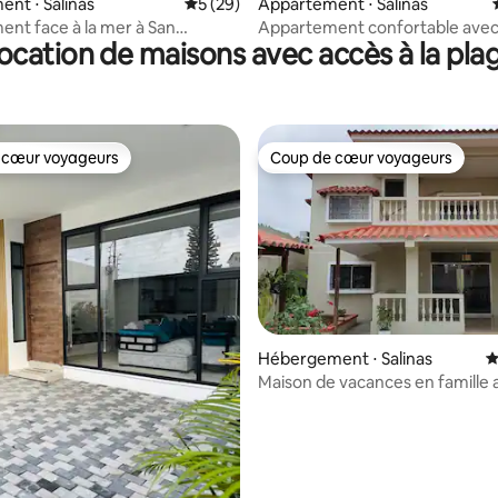
nt ⋅ Salinas
Évaluation moyenne sur la base de 29 co
5 (29)
Appartement ⋅ Salinas
nt face à la mer à San
Appartement confortable avec
ocation de maisons avec accès à la pla
Salinas
privée
 cœur voyageurs
Coup de cœur voyageurs
 cœur voyageurs
Coup de cœur voyageurs
Hébergement ⋅ Salinas
É
e sur la base de 5 commentaires : 5 sur 5
Maison de vacances en famille 
piscine à Salinas