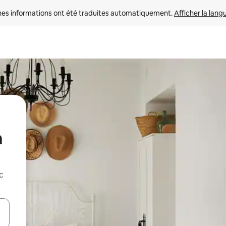
nes informations ont été traduites automatiquement. 
Afficher la lang
a
c
hes vers le haut et vers le bas pour les parcourir ou en appuyant et en fai