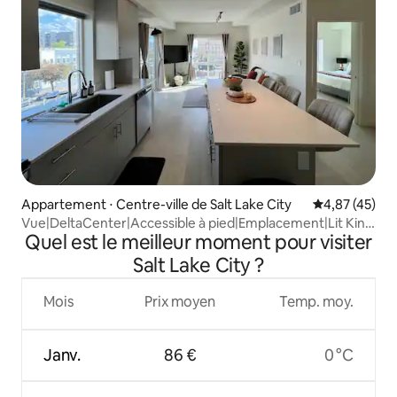
Appartement ⋅ Centre-ville de Salt Lake City
Évaluation mo
4,87 (45)
Vue|DeltaCenter|Accessible à pied|Emplacement|Lit King
Quel est le meilleur moment pour visiter
size|Salle de sport
Salt Lake City ?
Mois
Prix moyen
Temp. moy.
Janv.
86 €
0 °C