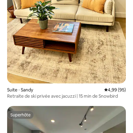
Suite ⋅ Sandy
Évaluation mo
4,99 (95)
Retraite de ski privée avec jacuzzi | 15 min de Snowbird
Superhôte
Superhôte