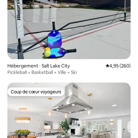
Hébergement ⋅ Salt Lake City
Évaluation moy
4,95 (260)
Pickleball + Basketball + Ville + Ski
Coup de cœur voyageurs
Coup de cœur voyageurs