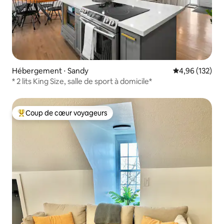
Hébergement ⋅ Sandy
Évaluation moy
4,96 (132)
* 2 lits King Size, salle de sport à domicile*
Coup de cœur voyageurs
Coups de cœur voyageurs les plus appréciés