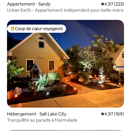
Appartement ⋅ Sandy
Évaluation moy
4,97 (223)
Urban Earth - Appartement indépendant pour belle-mère
Coup de cœur voyageurs
Coups de cœur voyageurs les plus appréciés
Hébergement ⋅ Salt Lake City
Évaluation moy
4,97 (169)
Tranquillité au paradis à Marmalade