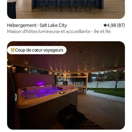
Hébergement ⋅ Salt Lake City
Évaluation mo
4,98 (87)
Maison d'hôtes lumineuse et accueillante - 9e et 9e
Coup de cœur voyageurs
Coups de cœur voyageurs les plus appréciés