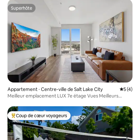
Superhôte
Superhôte
Appartement ⋅ Centre-ville de Salt Lake City
Évaluatio
5 (4)
Meilleur emplacement LUX 7e étage Vues Meilleurs
équipements
Coup de cœur voyageurs
Coups de cœur voyageurs les plus appréciés