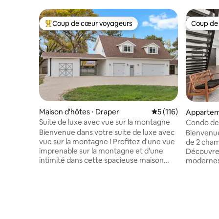
Coup de cœur voyageurs
Coup de
Coups de cœur voyageurs les plus appréciés
Coup de
Maison d'hôtes ⋅ Draper
Évaluation moyenne 
5 (116)
Appartem
⋅ Centre-v
Suite de luxe avec vue sur la montagne
Condo de 
ty
commerce
Bienvenue dans votre suite de luxe avec
Bienvenue
vue sur la montagne ! Profitez d'une vue
de 2 chamb
imprenable sur la montagne et d'une
Découvrez
intimité dans cette spacieuse maison
modernes
d'hôtes de 800 pieds carrés,
construit
nouvellement construite, paisible et
approvisi
située au centre. Ce magnifique cadre
délicieux 
champêtre est proche de Salt Lake City,
permet de
de pistes de ski renommées et de
facilement
nombreux sentiers de randonnée
ski et les