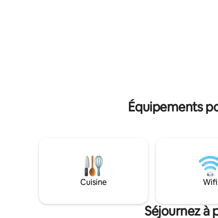
magnifiques. Après une journée bien
vous bien 
remplie au travail ou sur les pistes,
de gamme.
détendez-vous en préparant un repas
de toilett
dans la cuisine bien approvisionnée, en
contempo
vous relaxant dans la salle de bain de
sur nous 
type spa avec la luxueuse baignoire pour
Réservez 
deux personnes ou en vous prélassant
inoubliabl
dans le lit king-size confortable.
commodité
Équipements pop
Cuisine
Wifi
Séjournez à p