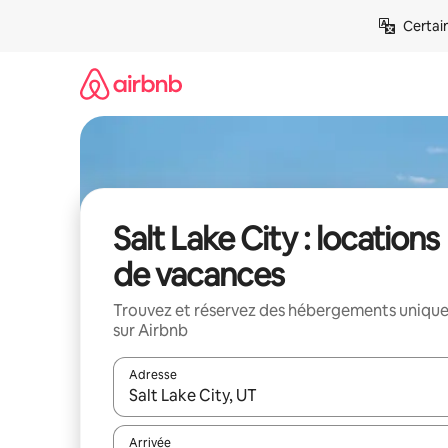
Aller
Certai
directement
au
contenu
Salt Lake City : locations
de vacances
Trouvez et réservez des hébergements uniqu
sur Airbnb
Adresse
Lorsque les résultats s'affichent, utilisez les flèc
Arrivée