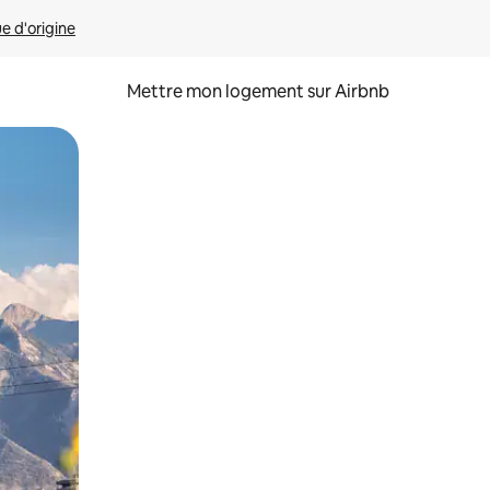
ue d'origine
Mettre mon logement sur Airbnb
sant glisser.