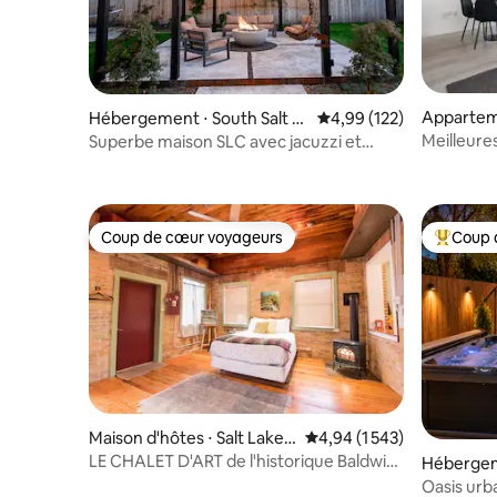
Apparteme
Hébergement ⋅ South Salt L
Évaluation moyenne sur
4,99 (122)
de Salt La
ake City
Meilleures
Superbe maison SLC avec jacuzzi et
étage/Gym
foyer !
Size
Coup de cœur voyageurs
Coup 
Coup de cœur voyageurs
Coups de
Maison d'hôtes ⋅ Salt Lake
Évaluation moyenne sur l
4,94 (1 543)
City
LE CHALET D'ART de l'historique Baldwin
Hébergeme
Radio Factory
y
Oasis urb