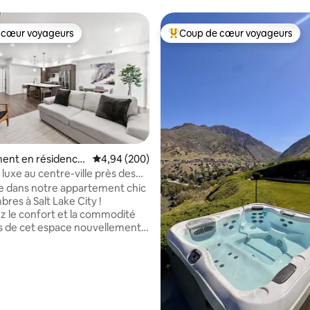
 cœur voyageurs
Coup de cœur voyageurs
 cœur voyageurs
Coups de cœur voyageurs les p
sur la base de 116 commentaires : 5 sur 5
ent en résidence
Évaluation moyenne sur la base de 200 commen
4,94 (200)
ille de Salt Lake Ci
luxe au centre-ville près des
s/restaurants/bars
 dans notre appartement chic
res à Salt Lake City !
 le confort et la commodité
 de cet espace nouvellement
. La cuisine entièrement
onnée est parfaite pour de
repas. Le Wi-Fi haut débit vous
 rester connecté. Explorez
 le centre-ville, les stations de
 quartiers branchés. Reposez-