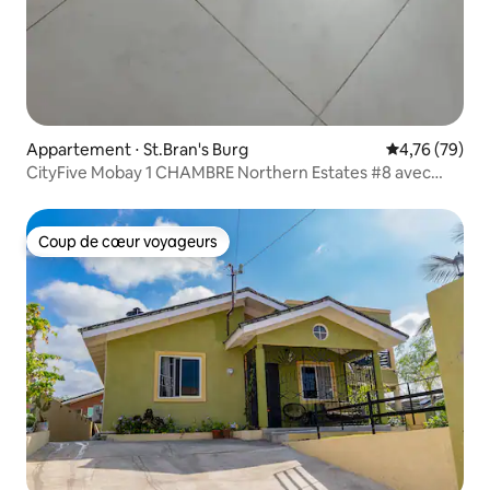
Appartement ⋅ St.Bran's Burg
Évaluation mo
4,76 (79)
CityFive Mobay 1 CHAMBRE Northern Estates #8 avec
piscine
Coup de cœur voyageurs
Coup de cœur voyageurs