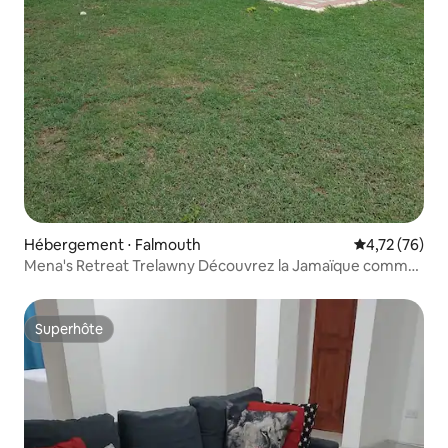
Hébergement ⋅ Falmouth
Évaluation mo
4,72 (76)
Mena's Retreat Trelawny Découvrez la Jamaïque comme
un habitant
Superhôte
Superhôte