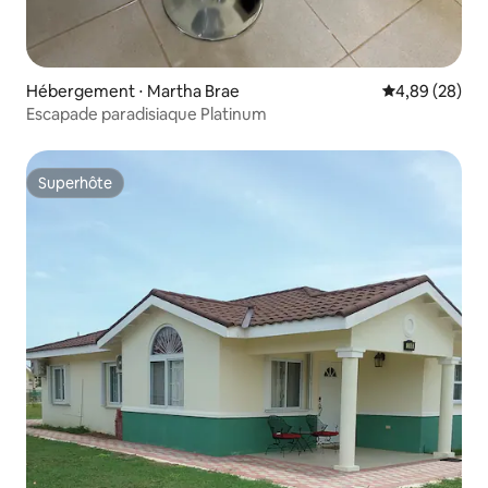
Hébergement ⋅ Martha Brae
Évaluation mo
4,89 (28)
Escapade paradisiaque Platinum
Superhôte
Superhôte