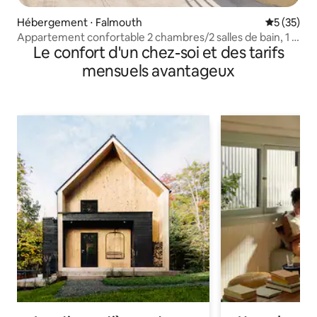
Hébergement ⋅ Falmouth
Évaluation
5 (35)
Appartement confortable 2 chambres/2 salles de bain, 1 lit
Le confort d'un chez-soi et des tarifs
king size, 2 lits doubles, 1 canapé-lit
mensuels avantageux