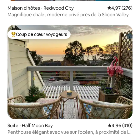
Maison d'hôtes ⋅ Redwood City
Évaluation moy
4,97 (276)
Magnifique chalet moderne privé près de la Silicon Valley
Coup de cœur voyageurs
Coups de cœur voyageurs les plus appréciés
Suite ⋅ Half Moon Bay
Évaluation moy
4,96 (410)
Penthouse élégant avec vue sur l'océan, à proximité de la
plage