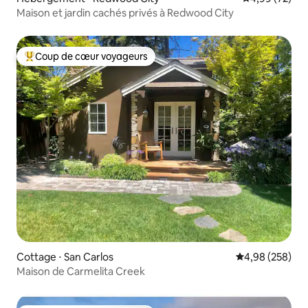
Maison et jardin cachés privés à Redwood City
Coup de cœur voyageurs
Coups de cœur voyageurs les plus appréciés
Cottage ⋅ San Carlos
Évaluation moy
4,98 (258)
Maison de Carmelita Creek