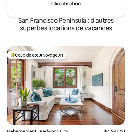
Climatisation
San Francisco Peninsula : d'autres
superbes locations de vacances
Coup de cœur voyageurs
Coups de cœur voyageurs les plus appréciés
Hébergement ⋅ Redwood City
Évaluation mo
4,99 (72)