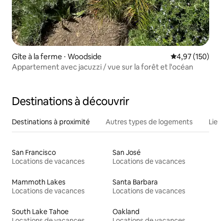
Gîte à la ferme ⋅ Woodside
Évaluation moy
4,97 (150)
Appartement avec jacuzzi / vue sur la forêt et l'océan
Destinations à découvrir
Destinations à proximité
Autres types de logements
Lie
San Francisco
San José
Locations de vacances
Locations de vacances
Mammoth Lakes
Santa Barbara
Locations de vacances
Locations de vacances
South Lake Tahoe
Oakland
Locations de vacances
Locations de vacances