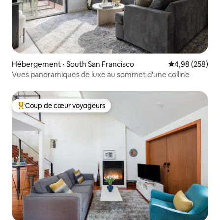
Hébergement ⋅ South San Francisco
Évaluation moy
4,98 (258)
Vues panoramiques de luxe au sommet d'une colline
Coup de cœur voyageurs
Coups de cœur voyageurs les plus appréciés