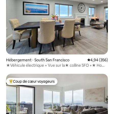
Hébergement ⋅ South San Francisco
Évaluation moy
4,94 (356)
★Véhicule électrique + Vue sur la★ colline SFO +★ Home
cinéma +★ Table de billard
Coup de cœur voyageurs
Coups de cœur voyageurs les plus appréciés