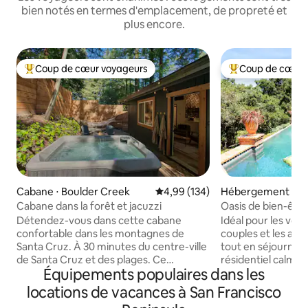
bien notés en termes d'emplacement, de propreté et
plus encore.
Coup de cœur voyageurs
Coup de cœur 
Coups de cœur voyageurs les plus appréciés
Coups de cœur vo
Cabane ⋅ Boulder Creek
Évaluation moyenne sur la base 
4,99 (134)
Hébergement ⋅ Lo
Cabane dans la forêt et jacuzzi
Oasis de bien-être 
dans la Silicon Vall
Détendez-vous dans cette cabane
Idéal pour les voya
confortable dans les montagnes de
couples et les amo
Santa Cruz. À 30 minutes du centre-ville
tout en séjournan
de Santa Cruz et des plages. Ce
résidentiel calme. 
Équipements populaires dans les
charmant studio de 400 pieds carrés est
haut de gamme à u
le cadre idéal pour se déconnecter de la
1 500 pieds carrés à
locations de vacances à San Francisco
vie urbaine et se plonger dans les
de la réserve de 