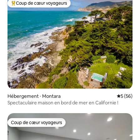
Coup de cœur voyageurs
Coups de cœur voyageurs les plus appréciés
Hébergement ⋅ Montara
Évaluation
5 (56)
Spectaculaire maison en bord de mer en Californie !
Coup de cœur voyageurs
Coup de cœur voyageurs