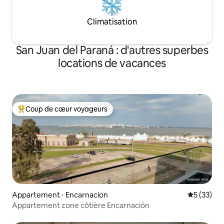
Climatisation
San Juan del Paraná : d'autres superbes
locations de vacances
Coup de cœur voyageurs
Coups de cœur voyageurs les plus appréciés
Appartement ⋅ Encarnacion
Évaluation
5 (33)
Appartement zone côtière Encarnación