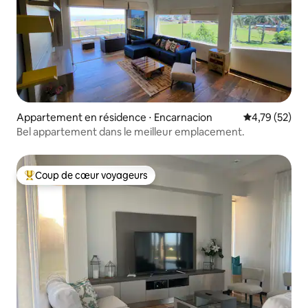
Appartement en résidence ⋅ Encarnacion
Évaluation mo
4,79 (52)
Bel appartement dans le meilleur emplacement.
Coup de cœur voyageurs
Coups de cœur voyageurs les plus appréciés