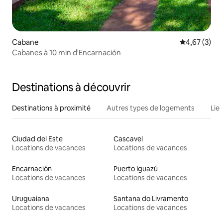
Cabane
Évaluation m
4,67 (3)
Cabanes à 10 min d'Encarnación
Destinations à découvrir
Destinations à proximité
Autres types de logements
Lie
Ciudad del Este
Cascavel
Locations de vacances
Locations de vacances
Encarnación
Puerto Iguazú
Locations de vacances
Locations de vacances
Uruguaiana
Santana do Livramento
Locations de vacances
Locations de vacances