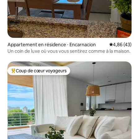
Appartement en résidence ⋅ Encarnacion
Évaluation mo
4,86 (43)
Un coin de luxe où vous vous sentirez comme à la maison.
Coup de cœur voyageurs
Coups de cœur voyageurs les plus appréciés