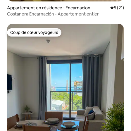
Appartement en résidence ⋅ Encarnacion
Évaluation
5 (21)
Costanera Encarnación - Appartement entier
Coup de cœur voyageurs
Coup de cœur voyageurs