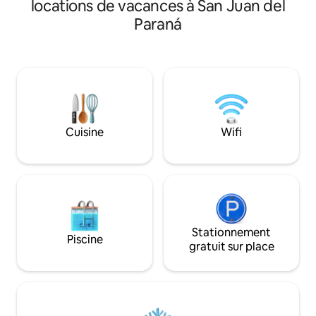
locations de vacances à San Juan del
football. Les chambres sont climatisées,
baies vitrées qui
Paraná
disposent d'une alarme, d'une
luminosité. Entiè
connexion Wi-Fi, de Directv, d'une
séjour confortabl
cuisine industrielle, d'un congélateur,
standing, dans l'u
d'un réfrigérateur, d'une machine à
emplacements de 
laver, de couverts. Son emplacement
inclus : garage 10 
est privilégié, situé sur la Route 1 et à mi-
disponible pour 2
chemin entre les plages de Carmen de
au-delà, un suppl
Paraná, San Juan et San José de
par personne est 
Cuisine
Wifi
Encarnacion. Capacité 12 personnes.
Stationnement
Piscine
gratuit sur place