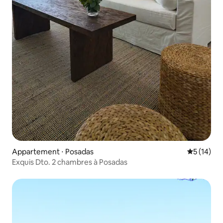
Appartement ⋅ Posadas
Évaluation
5 (14)
Exquis Dto. 2 chambres à Posadas