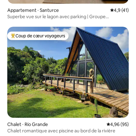
Appartement ⋅ Santurce
Évaluation m
4,9 (41)
Superbe vue sur le lagon avec parking | Groupe
électrogène/Citerne
Coup de cœur voyageurs
Coups de cœur voyageurs les plus appréciés
Chalet ⋅ Río Grande
Évaluation mo
4,96 (95)
Chalet romantique avec piscine au bord de la rivière