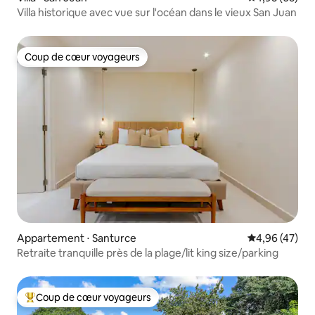
Villa historique avec vue sur l'océan dans le vieux San Juan
Coup de cœur voyageurs
Coup de cœur voyageurs
Appartement ⋅ Santurce
Évaluation mo
4,96 (47)
Retraite tranquille près de la plage/lit king size/parking
Coup de cœur voyageurs
Coups de cœur voyageurs les plus appréciés