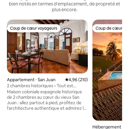
bien notés en termes d'emplacement, de propreté et
plus encore.
Coup de cœur voyageurs
Coup de cœur vo
Coup de cœur voyageurs
Coup de cœur vo
Appartement ⋅ San Juan
Évaluation moyenne sur la base 
4,96 (210)
2 chambres historiques • Tout est
accessible à pied • Calme, lit « king size »
Maison coloniale espagnole historique
de 2 chambres au cœur du vieux San
Juan : allez partout à pied, profitez de
l'architecture authentique et admirez la
ville depuis les balcons donnant sur la
rue. ♦️ À distance de marche des
restaurants, cafés, lieux de vie nocturne
Hébergement ⋅ Ca