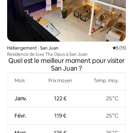
Hébergement ⋅ San Juan
Évaluatio
5 (11)
Résidence de luxe The Opus à San Juan
Quel est le meilleur moment pour visiter
San Juan ?
Mois
Prix moyen
Temp. moy.
Janv.
122 €
25 °C
Févr.
119 €
25 °C
Mars
126 €
26 °C