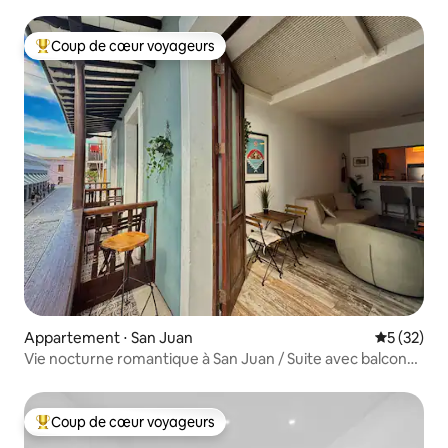
Coup de cœur voyageurs
Coups de cœur voyageurs les plus appréciés
Appartement ⋅ San Juan
Évaluation
5 (32)
Vie nocturne romantique à San Juan / Suite avec balcon
et lit king size
Coup de cœur voyageurs
Coups de cœur voyageurs les plus appréciés