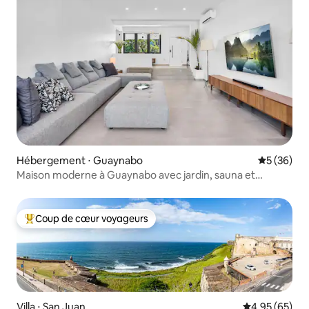
Hébergement ⋅ Guaynabo
Évaluation
5 (36)
Maison moderne à Guaynabo avec jardin, sauna et
générateur
Coup de cœur voyageurs
Coups de cœur voyageurs les plus appréciés
Villa ⋅ San Juan
Évaluation mo
4,95 (65)