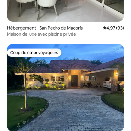
Hébergement ⋅ San Pedro de Macorís
Évaluation mo
4,97 (93)
Maison de luxe avec piscine privée
Coup de cœur voyageurs
Coup de cœur voyageurs