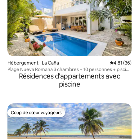
Hébergement ⋅ La Caña
Évaluation mo
4,81 (36)
Plage Nueva Romana 3 chambres + 10 personnes + piscine
Résidences d'appartements avec
+ golf + tennis + plage
piscine
Coup de cœur voyageurs
Coup de cœur voyageurs