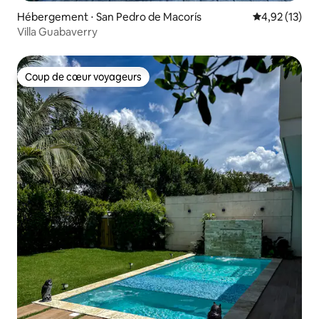
Hébergement ⋅ San Pedro de Macorís
Évaluation mo
4,92 (13)
Villa Guabaverry
Coup de cœur voyageurs
Coup de cœur voyageurs