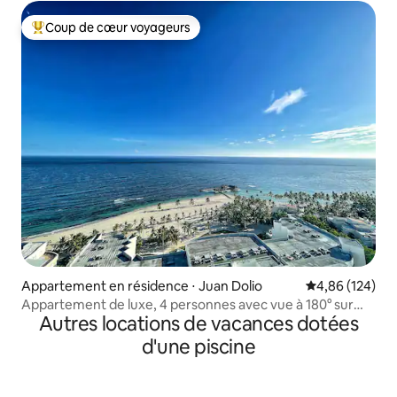
Coup de cœur voyageurs
Coups de cœur voyageurs les plus appréciés
Appartement en résidence ⋅ Juan Dolio
Évaluation moy
4,86 (124)
Appartement de luxe, 4 personnes avec vue à 180° sur
Autres locations de vacances dotées
l'océan, 19e étage
d'une piscine