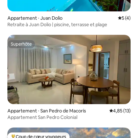
Appartement ⋅ Juan Dolio
Évaluatio
5 (4)
Retraite à Juan Dolio | piscine, terrasse et plage
Superhôte
Superhôte
Appartement ⋅ San Pedro de Macorís
Évaluation mo
4,85 (13)
Appartement San Pedro Colonial
Coup de cœur voyageurs