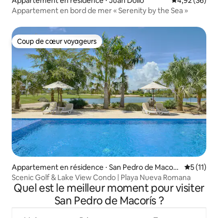
Appartement en résidence ⋅ Juan Dolio
Évaluation mo
4,92 (36)
Appartement en bord de mer « Serenity by the Sea »
Coup de cœur voyageurs
Coup de cœur voyageurs
Appartement en résidence ⋅ San Pedro de Macorí
Évaluatio
5 (11)
s
Scenic Golf & Lake View Condo | Playa Nueva Romana
Quel est le meilleur moment pour visiter
San Pedro de Macorís ?