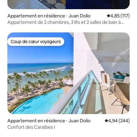
Appartement en résidence ⋅ Juan Dolio
Évaluation moy
4,85 (117)
Appartement de 2 chambres, 3 lits et 2 salles de bain à
Juan Dolio
Coup de cœur voyageurs
Coup de cœur voyageurs
Appartement en résidence ⋅ Juan Dolio
Évaluation moy
4,94 (244)
Confort des Caraïbes I