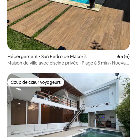
Hébergement ⋅ San Pedro de Macorís
Évaluatio
5 (6)
Maison de ville avec piscine privée · Plage à 5 min · Nueva
Romana
Coup de cœur voyageurs
Coup de cœur voyageurs