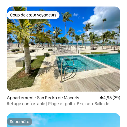
Coup de cœur voyageurs
Coup de cœur voyageurs
Appartement ⋅ San Pedro de Macorís
Évaluation mo
4,95 (39)
Refuge confortable | Plage et golf + Piscine + Salle de
sport
Superhôte
Superhôte