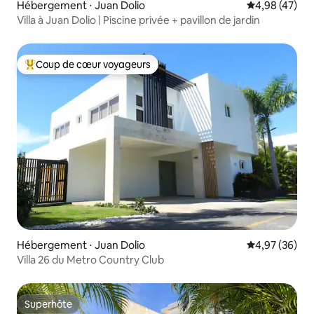
Hébergement ⋅ Juan Dolio
Évaluation mo
4,98 (47)
Villa à Juan Dolio | Piscine privée + pavillon de jardin
Coup de cœur voyageurs
Coups de cœur voyageurs les plus appréciés
Hébergement ⋅ Juan Dolio
Évaluation mo
4,97 (36)
Villa 26 du Metro Country Club
Superhôte
Superhôte