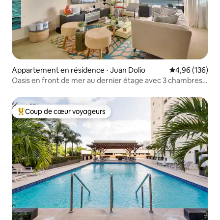
Appartement en résidence ⋅ Juan Dolio
Évaluation moy
4,96 (136)
Oasis en front de mer au dernier étage avec 3 chambres
et vue magnifique
Coup de cœur voyageurs
Coups de cœur voyageurs les plus appréciés