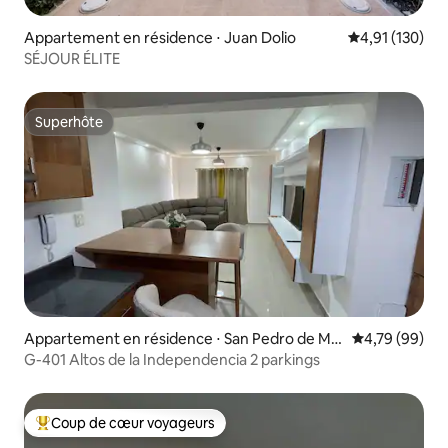
Appartement en résidence ⋅ Juan Dolio
Évaluation moy
4,91 (130)
SÉJOUR ÉLITE
Superhôte
Superhôte
Appartement en résidence ⋅ San Pedro de Ma
Évaluation mo
4,79 (99)
corís
G-401 Altos de la Independencia 2 parkings
Coup de cœur voyageurs
Coups de cœur voyageurs les plus appréciés