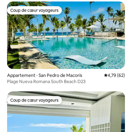
Coup de cœur voyageurs
Coup de cœur voyageurs
Appartement ⋅ San Pedro de Macorís
Évaluation mo
4,79 (62)
Plage Nueva Romana South Beach D23
Coup de cœur voyageurs
Coup de cœur voyageurs