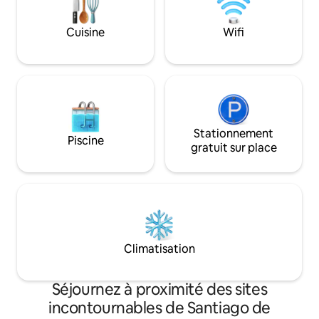
Idéalement situé à seulement 8 minutes
un quartier piétonn
de l'aqueduc emblématique de
confort ultime à u
Querétaro (Los Arcos).
Cuisine
Wifi
qualité-prix.
Stationnement
Piscine
gratuit sur place
Climatisation
Séjournez à proximité des sites
incontournables de Santiago de