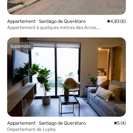
Appartement ⋅ Santiago de Querétaro
Évaluation m
4,83 (6)
Appartement à quelques mètres des Arcos.
Emplacement imbattable
Superhôte
Superhôte
Appartement ⋅ Santiago de Querétaro
Évaluatio
5 (4)
Département de Lupita