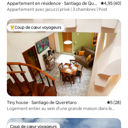
Appartement en résidence ⋅ Santiago de Quer
Évaluation mo
4,95 (40)
étaro
Appartement avec jacuzzi privé | 3 chambres | Post
Coup de cœur voyageurs
Coups de cœur voyageurs les plus appréciés
Tiny house ⋅ Santiago de Querétaro
Évaluation
5 (28)
Logement entier au sein d'une grande maison dans le
centre
Coup de cœur voyageurs