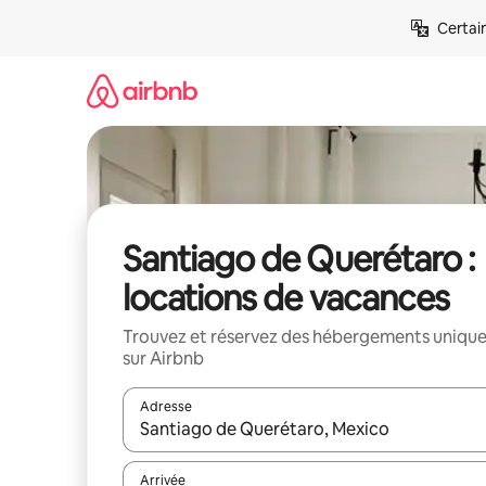
Aller
Certai
directement
au
contenu
Santiago de Querétaro :
locations de vacances
Trouvez et réservez des hébergements uniqu
sur Airbnb
Adresse
Lorsque les résultats s'affichent, utilisez les flèc
Arrivée