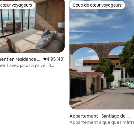
 cœur voyageurs
Coup de cœur voyageurs
 cœur voyageurs
Coup de cœur voyageurs
ent en résidence ⋅
Évaluation moyenne sur la base de 40 comme
4,95 (40)
de Querétaro
nt avec jacuzzi privé | 3
| Post
Appartement ⋅ Santiago de Qu
erétaro
Appartement à quelques mètr
sur la base de 26 commentaires : 5 sur 5
Arcos. Emplacement imbattabl