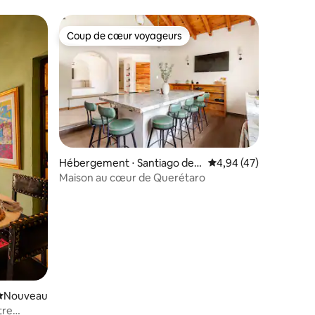
Coup de cœur voyageurs
Coup de cœur voyageurs
taires : 4,93 sur 5
Hébergement ⋅ Santiago de
Évaluation moyenne su
4,94 (47)
Querétaro
Maison au cœur de Querétaro
Nouvel hébergement
Nouveau
tre