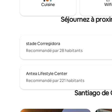
avenues p
Cuisine
Wifi
d'affaires Idéal pour les escapades ou les
voyages d'
Séjournez à proxi
stade Corregidora
Recommandé par 28 habitants
Antea Lifestyle Center
Recommandé par 221 habitants
Santiago de 