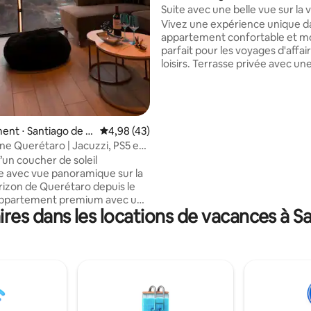
Suite avec une belle vue sur la vi
Vivez une expérience unique d
appartement confortable et m
parfait pour les voyages d'affai
loisirs. Terrasse privée avec une vue
spectaculaire sur la ville. Parking couvert
et sécurité 24 h/24 et 7 j/7 pou
soyez toujours tranquille. Emplacement
privilégié, à seulement 5 minut
Arcos et à proximité des princi
nt ⋅ Santiago de Q
Évaluation moyenne sur la base de 43 comme
4,98 (43)
points d'intérêt, restaurants et
ine Querétaro | Jacuzzi, PS5 et
d'affaires et de divertissement. Faites d
’un coucher de soleil
votre séjour quelque chose de s
le avec vue panoramique sur la
que ce soit pour quelques jour
orizon de Querétaro depuis le
saison. Nous vous attendons !
res dans les locations de vacances à S
derne et une technologie
te : • PS5 • Son Sonos • Alexa •
avec accès aux applications
ts : piscine couverte, jacuzzi,
port équipée, spa, sky bar et
atégique :
u centre historique • 5 min du
s congrès • Proche des