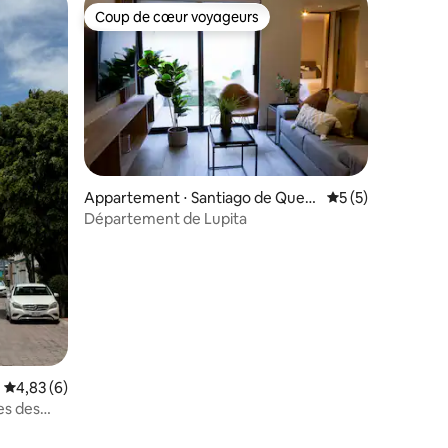
Coup de cœur voyageurs
Coup de cœur voyageurs
ntaires : 4,95 sur 5
Appartement ⋅ Santiago de Quer
Évaluation moyenn
5 (5)
étaro
Département de Lupita
Évaluation moyenne sur la base de 6 commentaires : 4,83 sur 5
4,83 (6)
es des
e