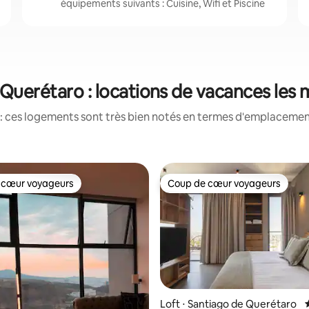
équipements suivants : Cuisine, Wifi et Piscine
Querétaro : locations de vacances les
: ces logements sont très bien notés en termes d'emplacement
 cœur voyageurs
Coup de cœur voyageurs
 cœur voyageurs
Coup de cœur voyageurs
Loft ⋅ Santiago de Querétaro
 sur la base de 14 commentaires : 5 sur 5