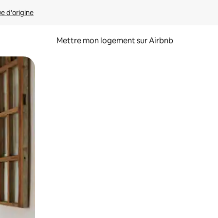
ue d'origine
Mettre mon logement sur Airbnb
sant glisser.