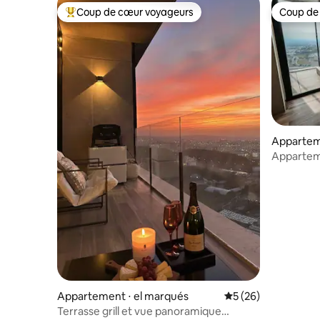
Coup de cœur voyageurs
Coup de
Coups de cœur voyageurs les plus appréciés
Coup de
Appartem
Santiago 
Apparteme
chambres 
Appartement ⋅ el marqués
Évaluation moyenne 
5 (26)
Terrasse grill et vue panoramique