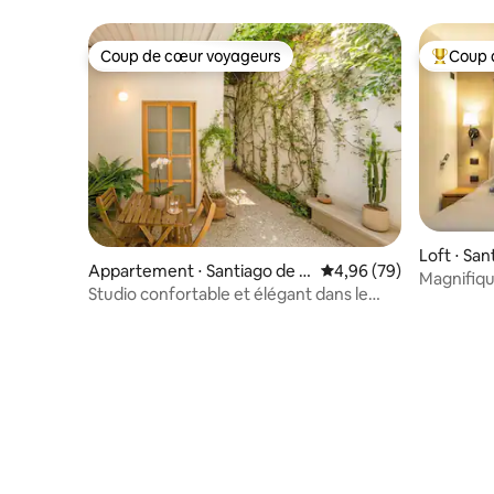
(facturamos)
Coup de cœur voyageurs
Coup 
Coup de cœur voyageurs
Coups de
Loft ⋅ Sa
Appartement ⋅ Santiago de Q
Évaluation moyenne sur
4,96 (79)
Magnifique
uerétaro
Studio confortable et élégant dans le
historiqu
centre