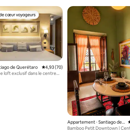
de cœur voyageurs
 cœur voyageurs les plus appréciés
ntiago de Querétaro
Évaluation moyenne sur la base de 70 commen
4,93 (70)
 la base de 79 commentaires : 4,96 sur 5
 loft exclusif dans le centre
e de Qro.
Appartement ⋅ Santiago de
Querétaro
Bamboo Petit Downtown | Cen