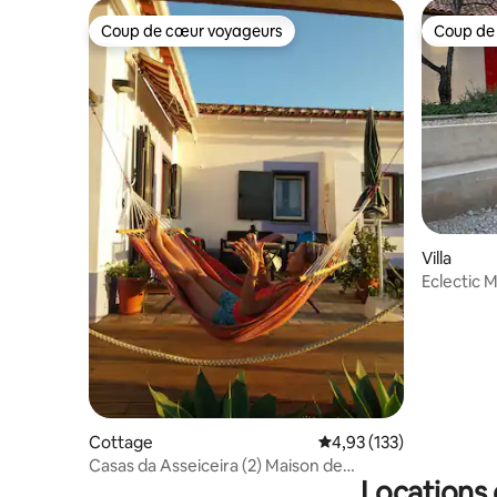
Coup de cœur voyageurs
Coup de
Coup de cœur voyageurs
Coup de
Villa
Eclectic 
& Beach)
Cottage
Évaluation moyenne sur
4,93 (133)
Casas da Asseiceira (2) Maison de
Locations 
campagne - Porto Côvo