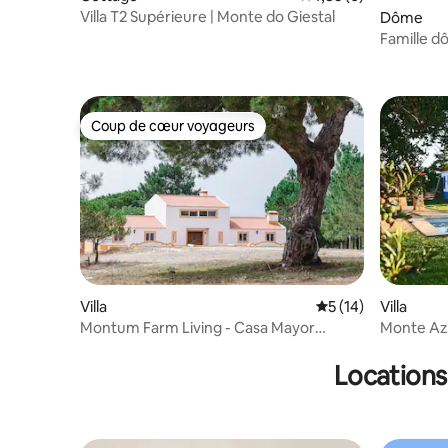
Villa T2 Supérieure | Monte do Giestal
Dôme
Famille 
Coup de cœur voyageurs
Coup de cœur voyageurs
Villa
Évaluation moyenne
5 (14)
Villa
Montum Farm Living - Casa Mayor
Monte Az
(Maison complète)
l'Alentejo
Locations