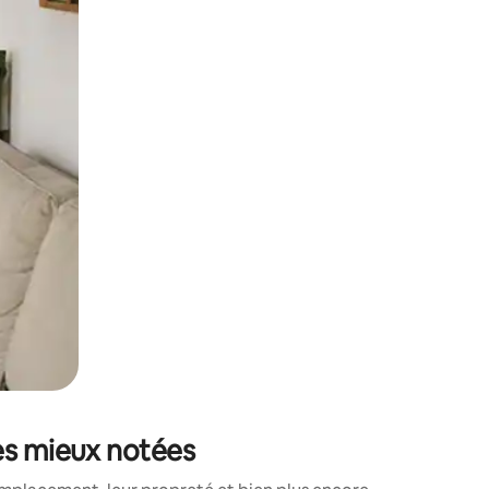
sant glisser.
les mieux notées