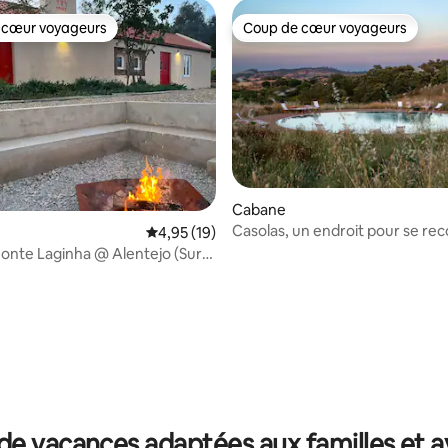
 cœur voyageurs
Coup de cœur voyageurs
 cœur voyageurs
Coup de cœur voyageurs
Cabane
Casolas, un endroit pour se re
Évaluation moyenne sur la base de 19 comme
4,95 (19)
Monte Laginha @ Alentejo (Surf
 la base de 133 commentaires : 4,93 sur 5
de vacances adaptées aux familles et a