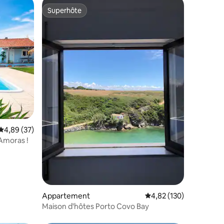
Superhôte
Superhôte
ntaires : 4,87 sur 5
Évaluation moyenne sur la base de 37 commentaires : 4,89 sur 5
4,89 (37)
Amoras !
Appartement
Évaluation moyenne sur
4,82 (130)
Maison d'hôtes Porto Covo Bay