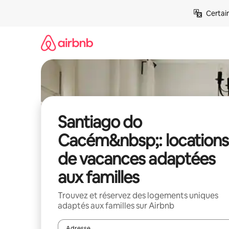
Aller
Certai
directement
au
contenu
Santiago do
Cacém&nbsp;: locations
de vacances adaptées
aux familles
Trouvez et réservez des logements uniques
adaptés aux familles sur Airbnb
Adresse