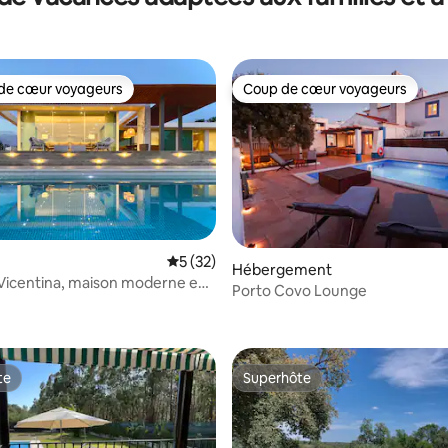
de cœur voyageurs
Coup de cœur voyageurs
 cœur voyageurs les plus appréciés
Coup de cœur voyageurs
Évaluation moyenne sur la base de 32 co
5 (32)
Hébergement
Vicentina, maison moderne en
Porto Covo Lounge
sur la base de 29 commentaires : 5 sur 5
ture
te
Superhôte
te
Superhôte