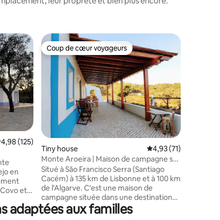
mplacement, leur propreté et bien plus encore.
Héberge
Coup de cœur voyageurs
Coup
lus appréciés
Coup de cœur voyageurs
Coups d
Casa das 
Conceiç
La Casa d
la Quint
située à
devise es
sommes c
notre espace
dispose d
double, 
simples s
valuation moyenne sur la base de 125 commentaires : 4,98 sur 5
4,98 (125)
taires : 4,94 sur 5
Tiny house
Évaluation moyenne su
4,93 (71)
bains, un
cuisine 
Monte Aroeira | Maison de campagne sur
nte
avertiss
la côte de l'Alentejo 2
Situé à São Francisco Serra (Santiago
ejo en
ouverte. I
Cacém) à 135 km de Lisbonne et à 100 km
lement
bébé dan
de l'Algarve. C'est une maison de
 Covo et à
jusqu'à 2
campagne située dans une destination
 doré de
s adaptées aux familles
touristique rurale adaptée à ceux qui
orta,
veulent mieux connaître la côte de
té