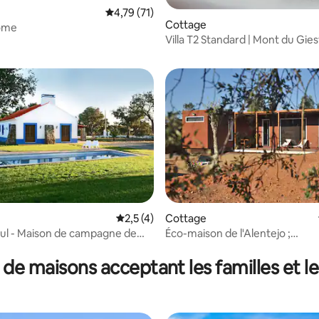
Évaluation moyenne sur la base de 71 comme
4,79 (71)
Cottage
dôme
Villa T2 Standard | Mont du Gies
 sur la base de 14 commentaires : 5 sur 5
Évaluation moyenne sur la base de 4 comm
2,5 (4)
Cottage
ul - Maison de campagne de
Éco-maison de l'Alentejo ;
Campagne/Plage
 de maisons acceptant les familles et l