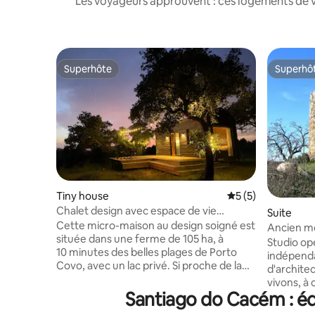
Les voyageurs approuvent : ces logements de v
Superhôte
Superhô
Superhôte
Superhô
Tiny house
Évaluation moyenn
5 (5)
Chalet design avec espace de vie
Suite
extérieur privé
Cette micro-maison au design soigné est
Ancien m
située dans une ferme de 105 ha, à
Studio op
10 minutes des belles plages de Porto
indépend
Covo, avec un lac privé. Si proche de la
d'archite
plage, et avec tout le charme de la
vivons, à 
campagne de l'Alentejo. Une grande
Santiago do Cacém : éq
moulin. Vu
terrasse s'ouvre depuis la cuisine et le
campagne.