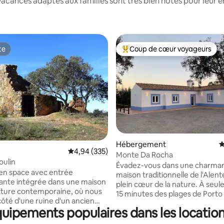
acances adaptés aux familles sont très bien notés pour leur e
te
Coup de cœur voyageurs
te
Coups de cœur voyageurs les p
e sur la base de 5 commentaires : 5 sur 5
Hébergement
É
Évaluation moyenne sur la base de 335 commen
4,94 (335)
Monte Da Rocha
oulin
Évadez-vous dans une charma
en space avec entrée
maison traditionnelle de l'Alent
ante intégrée dans une maison
plein cœur de la nature. À seu
cture contemporaine, où nous
15 minutes des plages de Porto
côté d'une ruine d'un ancien
30 minutes des plages de sable
uipements populaires dans les location
e fantastique sur la
Vila Nova de Milfontes et Comp
 Lit pour 2 personnes, avec la
toutes connues pour leur beau