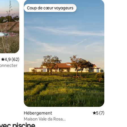
Coup de cœur voyageurs
Coup de cœur voyageurs
Évaluation moyenne sur la base de 62 commentaires : 4,9 sur 5
4,9 (62)
connecter
ntaires : 4,95 sur 5
Hébergement
Évaluation moyenn
5 (7)
Maison Vale da Rosa
vec piscine
29/7to29/8Checkin/out Saturdays