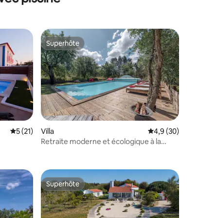
Superhôte
Superhôte
mmentaires : 5 sur 5
Évaluation moyenne sur la base de 21 commentaires : 5 sur 5
5 (21)
Villa
Évaluation moyenne s
4,9 (30)
Retraite moderne et écologique à la
ferme par SunStays
Superhôte
Superhôte