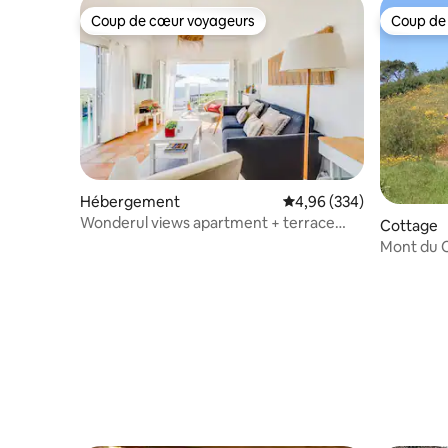
Coup de cœur voyageurs
Coup de
Coup de cœur voyageurs
Coup de
Hébergement
Évaluation moyenne sur 
4,96 (334)
Wonderul views apartment + terrace
Cottage
dans l'Alentejo
Mont du C