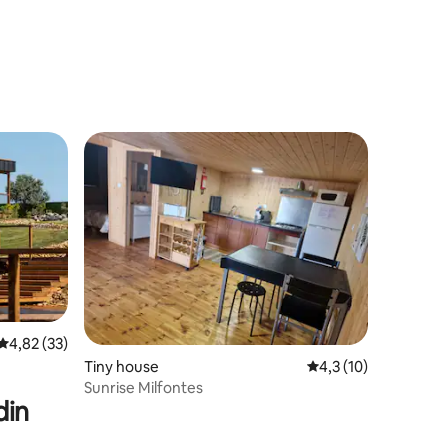
Évaluation moyenne sur la base de 33 commentaires : 4,82 sur 5
4,82 (33)
mentaires : 5 sur 5
Tiny house
Évaluation moyenne s
4,3 (10)
Sunrise Milfontes
din