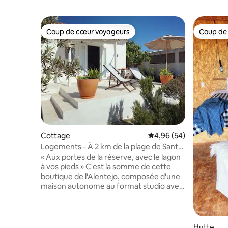
Coup de cœur voyageurs
Coup de
Coup de cœur voyageurs
Coup de
Cottage
Évaluation moyenne sur
4,96 (54)
Logements - À 2 km de la plage de Santo
André
« Aux portes de la réserve, avec le lagon
à vos pieds » C'est la somme de cette
boutique de l'Alentejo, composée d'une
maison autonome au format studio avec
mezzanine avec lit double, salle
commune avec canapé-lit, coin cuisine,
salle de bain. Idéal pour deux personnes
et adapté pour quatre personnes. « À la
Hutte