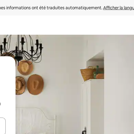
nes informations ont été traduites automatiquement. 
Afficher la lang
n
hes vers le haut et vers le bas pour les parcourir ou en appuyant et en fai