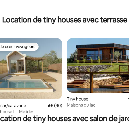
r la base de 83 commentaires : 4,78 sur 5
Location de tiny houses avec terrasse
de cœur voyageurs
 cœur voyageurs les plus appréciés
Tiny house
Maisons du lac
la base de 106 commentaires : 4,97 sur 5
car/caravane
Évaluation moyenne sur la base de 90 com
5 (90)
house II - Melides
cation de tiny houses avec salon de jar