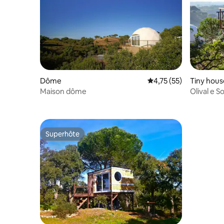
Dôme
Évaluation moyenne su
4,75 (55)
Tiny hous
Maison dôme
Olival e So
and S
Superhôte
Superhôte