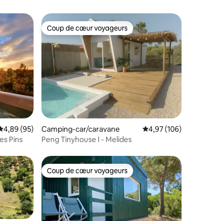
Coup de cœur voyageurs
Coup de cœur voyageurs
ntaires : 4,96 sur 5
Évaluation moyenne sur la base de 95 commentaires : 4,89 sur 5
4,89 (95)
Camping-car/caravane
Évaluation moyenne sur
4,97 (106)
es Pins
Peng Tinyhouse I - Melides
Coup de cœur voyageurs
lus appréciés
Coup de cœur voyageurs