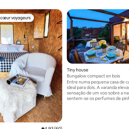
 cœur voyageurs
 cœur voyageurs
Tiny house
Bungalow compact en bois
 la base de 54 commentaires : 4,96 sur 5
Entre numa pequena casa de 
ideal para dois. A varanda eleva
sensação de um voo sobre a na
sentem-se os perfumes de pinh
sobreiros, do alecrim. O espaço
e descontraído, guia-nos ao ess
momento presente. Não é prec
do que olhar a linha do mar da 
Santo André, ao fundo, escuta
Évaluation moyenne sur la base de 60 commen
4,93 (60)