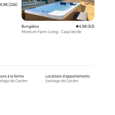
valuation moyenne sur la base de 226 commentaires : 4,98 sur 5
4,98 (226)
taires : 4,95 sur 5
Bungalow
Évaluation moyenne su
4,98 (63)
Montum Farm Living - Casa Verde
ours à la ferme
Locations d'appartements
ntiago do Cacém
Santiago do Cacém