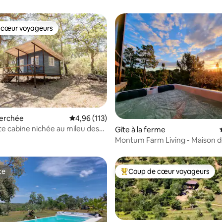
 cœur voyageurs
 cœur voyageurs
erchée
Évaluation moyenne sur la base de 113 comme
4,96 (113)
 cabine nichée au mileu des
 la base de 44 commentaires : 4,86 sur 5
Gîte à la ferme
èges
Montum Farm Living - Maison d
te
Coup de cœur voyageurs
te
Coups de cœur voyageurs les p