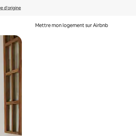
ue d'origine
Mettre mon logement sur Airbnb
sant glisser.