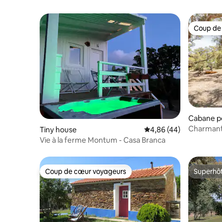
Coup de
Coup de
Cabane p
Charmante
Tiny house
Évaluation moyenne sur
4,86 (44)
chênes-li
Vie à la ferme Montum - Casa Branca
Coup de cœur voyageurs
Superhô
Coup de cœur voyageurs
Superhô