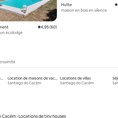
Hutte
É
maison en bois en silence
la base de 160 commentaires : 4,89 sur 5
ment
Évaluation moyenne sur la base de 60 commen
4,95 (60)
 un écolodge
proximité
Locations adaptées aux familles
Location de maisons de vacances
Locations de villas
Séj
Santiago do Cacém
Santiago do Cacém
Sa
o Cacém
Locations de tiny houses