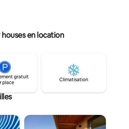
peux vous
 como as
déjeuner (produits locaux). Nous avons
om o fim
tout fait ici avec amour et 99,9% de
ntimidade e
matériaux naturels afin que vous puissiez
ita.
profiter du calme dans un cadre idéal.
 houses en location
ement gratuit
Climatisation
r place
lles