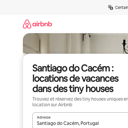
Aller
Certai
directement
au
contenu
Santiago do Cacém :
locations de vacances
dans des tiny houses
Trouvez et réservez des tiny houses uniques e
location sur Airbnb
Adresse
Lorsque les résultats s'affichent, utilisez les flèc