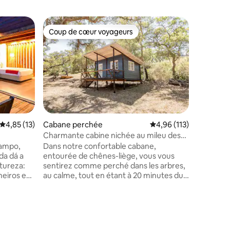
Coup de cœur voyageurs
Coup
Coup de cœur voyageurs
Coups d
Hutte
maison en
Ce refuge
grande fo
Évaluation moyenne sur la base de 13 commentaires : 4,85 sur 5
4,85 (13)
Cabane perchée
Évaluation moyenne sur
4,96 (113)
de 30 he
Charmante cabine nichée au mileu des
sentiers
chênes-lièges
campo,
Dans notre confortable cabane,
agréable
da dá a
entourée de chênes-liège, vous vous
nombreuse
tureza:
sentirez comme perché dans les arbres,
endroits 
eiros e
au calme, tout en étant à 20 minutes du
simpleme
, minimal
village pitorresque et des belles plages
chênes-li
encial: o
de Vilanova de Milfontes. À l'ombre des
certaine
iso mais
arbres, vous pourrez profiter de
séjour ! !
Lagoa de
l'atmosphère sereine de la terrasse, où
que vous 
r o som
nous vous servirons un délicieux petit-
taires : 4,93 sur 5