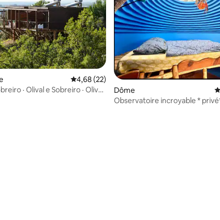
r la base de 55 commentaires : 4,75 sur 5
e
Évaluation moyenne sur la base de 22 commen
4,68 (22)
breiro · Olival e Sobreiro · Olival
Dôme
É
Observatoire incroyable * privé
des plages