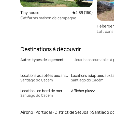
Tiny house
Évaluation moyenne sur 
4,89 (160)
Catifarras maison de campagne
Héberge
Loft dans
Destinations à découvrir
Autres types de logements
Lieux incontournables à 
Locations adaptées aux animaux
Santiago do Cacém
Santiago do Cacém
Locations en bord de mer
Afficher plus
Santiago do Cacém
Airbnb
Portugal
District de Setúbal
Santiago d