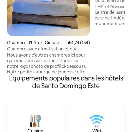
Découverte de l'h
L'Hôtel Discovery e
centre de Saint-D
parc de l'Indépen
monument de la Pu
terrasse sur le toi
remous, d'une pisc
magnifique sur la vill
Chambre d'hôtel ⋅ Ciudad C
Évaluation moyenne sur la base 
4,74 (154)
chambres sont dé
olonial
Chambre avec climatisation et eau
personnalisée et d
chaude dans le centre-ville
Nous avons d'autres chambres ici pour
climatisation, d'u
que vous puissiez partir - cliquez sur
gratuite, de la tél
notre logo (photo de profil ci-dessous).
coffre-fort et d'un
Notre petite auberge de jeunesse offre
comprennent égal
Équipements populaires dans les hôtels
un excellent rapport qualité prix et une
bains privative av
atmosphère accueillante. Nous sommes
de Santo Domingo Este
de toilette gratuits
situés en plein cœur de la « zone
coloniale » historique et à proximité des
supermarchés et des liaisons de
transport. Chaque dimanche, nos clients
ont l'occasion de visiter le marché de
Chinatown et de profiter de ses
délicieuses offres culinaires, ainsi que la
musique live du groupe Bonye lors du
Cuisine
Wifi