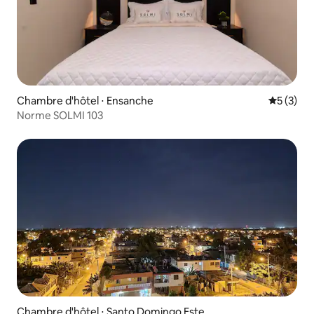
Chambre d'hôtel ⋅ Ensanche
Évaluatio
5 (3)
Norme SOLMI 103
Chambre d'hôtel ⋅ Santo Domingo Este