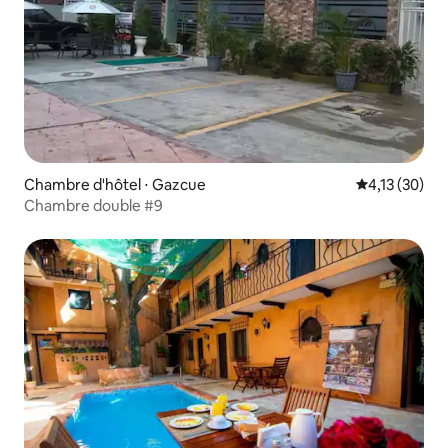
Chambre d'hôtel ⋅ Gazcue
Évaluation mo
4,13 (30)
Chambre double #9