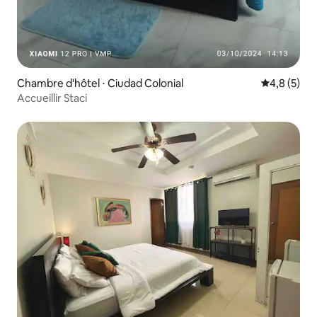
Chambre d'hôtel ⋅ Ciudad Colonial
Évaluation 
4,8 (5)
Accueillir Staci