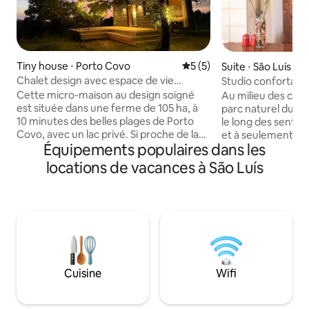
Tiny house ⋅ Porto Covo
Évaluation moyenne sur la 
5 (5)
Suite ⋅ São Luís
Chalet design avec espace de vie
Studio confortable
extérieur privé
20 km de la côte 
Cette micro-maison au design soigné
Au milieu des coll
est située dans une ferme de 105 ha, à
parc naturel du su
10 minutes des belles plages de Porto
le long des sentier
Covo, avec un lac privé. Si proche de la
et à seulement 20
Équipements populaires dans les
plage, et avec tout le charme de la
de l’Atlantique, ce
campagne de l'Alentejo. Une grande
bénéficie de plus 
locations de vacances à São Luís
terrasse s'ouvre depuis la cuisine et le
d’ensoleillement pa
salon, avec des sièges extérieurs, et une
petit village de Ca
autre terrasse pour admirer le coucher
studio entièremen
du soleil avec une baignoire extérieure.
à notre maison fam
À l'intérieur, vous trouverez une cuisine
l’intimité. Il est p
entièrement équipée, une salle de bain,
avec une chambre 
un lit double et une mezzanine
salon confortable 
accessible par une échelle avec un autre
une cuisine entiè
Cuisine
Wifi
lit double. Parfait pour un week-end en
salle de bain et u
amoureux ou une escapade en famille.
offrant de belles v