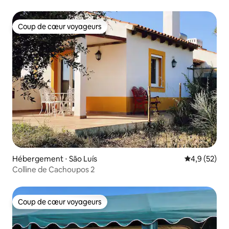
Coup de cœur voyageurs
Coup de cœur voyageurs
Hébergement ⋅ São Luís
Évaluation m
4,9 (52)
Colline de Cachoupos 2
Coup de cœur voyageurs
Coup de cœur voyageurs