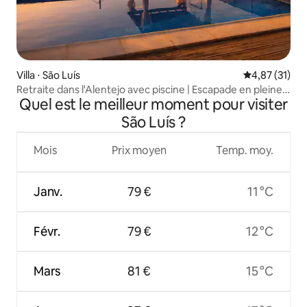
Villa ⋅ São Luís
Évaluation mo
4,87 (31)
Retraite dans l'Alentejo avec piscine | Escapade en pleine
Quel est le meilleur moment pour visiter
nature pour tous
São Luís ?
Mois
Prix moyen
Temp. moy.
Janv.
79 €
11 °C
Févr.
79 €
12 °C
Mars
81 €
15 °C