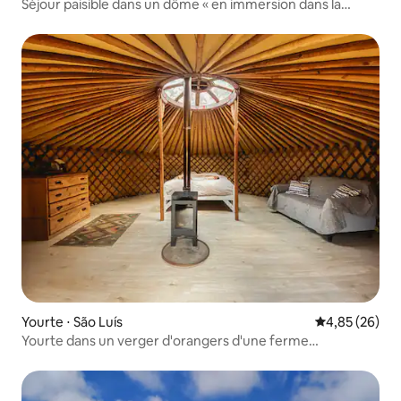
Séjour paisible dans un dôme « en immersion dans la
nature », à 20 minutes de la plage
Yourte ⋅ São Luís
Évaluation mo
4,85 (26)
Yourte dans un verger d'orangers d'une ferme
régénératrice