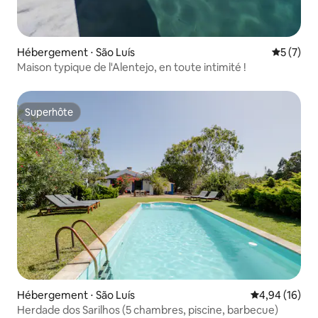
Hébergement ⋅ São Luís
Évaluatio
5 (7)
Maison typique de l'Alentejo, en toute intimité !
Superhôte
Superhôte
Hébergement ⋅ São Luís
Évaluation mo
4,94 (16)
Herdade dos Sarilhos (5 chambres, piscine, barbecue)