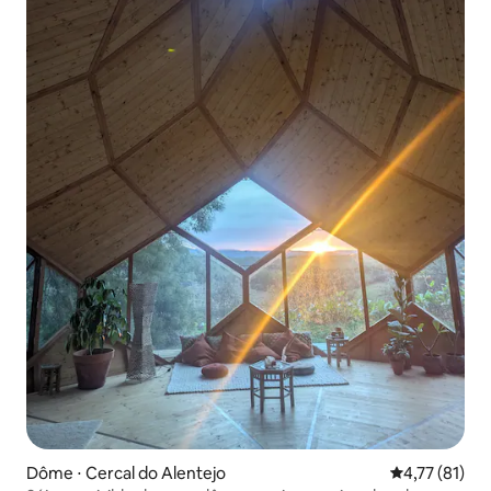
Dôme ⋅ Cercal do Alentejo
Évaluation mo
4,77 (81)