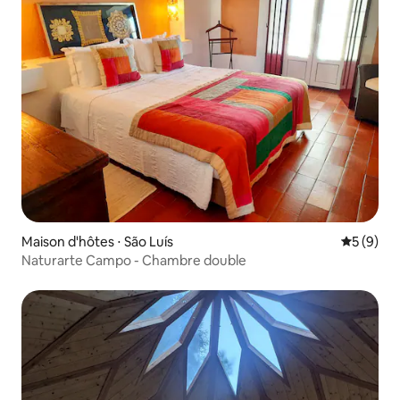
Maison d'hôtes ⋅ São Luís
Évaluatio
5 (9)
Naturarte Campo - Chambre double