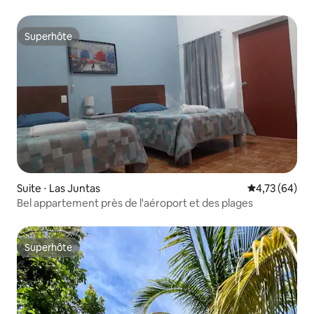
Superhôte
Superhôte
Suite ⋅ Las Juntas
Évaluation mo
4,73 (64)
Bel appartement près de l'aéroport et des plages
Superhôte
Superhôte