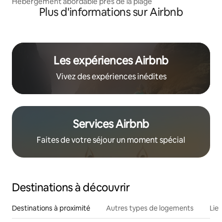
Hébergement abordable près de la plage
Plus d'informations sur Airbnb
Les expériences Airbnb
Vivez des expériences inédites
Services Airbnb
Faites de votre séjour un moment spécial
Destinations à découvrir
Destinations à proximité
Autres types de logements
Lie