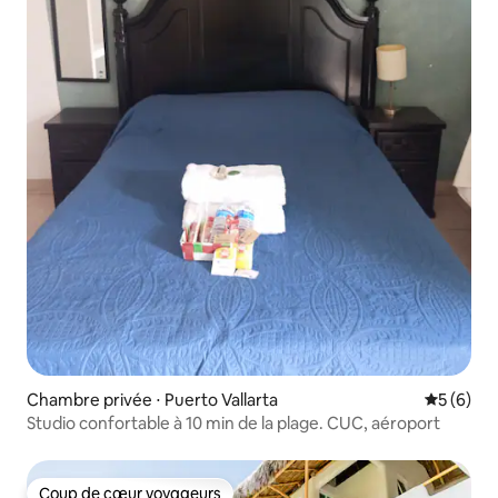
Chambre privée ⋅ Puerto Vallarta
Évaluatio
5 (6)
Studio confortable à 10 min de la plage. CUC, aéroport
Coup de cœur voyageurs