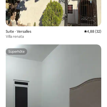
Suite ⋅ Versalles
Évaluation mo
4,88 (32)
Villa renata
Superhôte
Superhôte