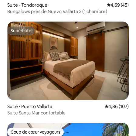
Suite ⋅ Tondoroque
Évaluation mo
4,69 (45)
Bungalows près de Nuevo Vallarta 2 (1 chambre)
Superhôte
Superhôte
Suite ⋅ Puerto Vallarta
Évaluation moy
4,86 (107)
Suite Santa Mar confortable
Coup de cœur voyageurs
Coup de cœur voyageurs