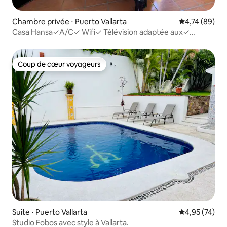
Chambre privée ⋅ Puerto Vallarta
Évaluation mo
4,74 (89)
Casa Hansa✓A/C✓ Wifi✓ Télévision adaptée aux✓
animaux et Netflix✓
Coup de cœur voyageurs
Coup de cœur voyageurs
Suite ⋅ Puerto Vallarta
Évaluation mo
4,95 (74)
Studio Fobos avec style à Vallarta.