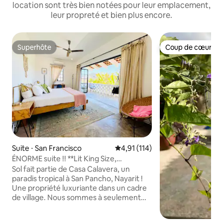
location sont très bien notées pour leur emplacement,
leur propreté et bien plus encore.
Superhôte
Coup de cœur vo
Superhôte
Coup de cœur vo
Suite ⋅ San Francisco
Évaluation moyenne sur la base 
4,91 (114)
ÉNORME suite !! **Lit King Size,
climatisation, piscine, Wifi rapide** -
Sol fait partie de Casa Calavera, un
« Sol »
paradis tropical à San Pancho, Nayarit !
Une propriété luxuriante dans un cadre
de village. Nous sommes à seulement
5 minutes à pied de la ville et à
12 minutes à pied de la belle plage. Le toit