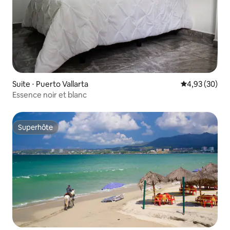
Suite ⋅ Puerto Vallarta
Évaluation mo
4,93 (30)
Essence noir et blanc
Superhôte
Superhôte