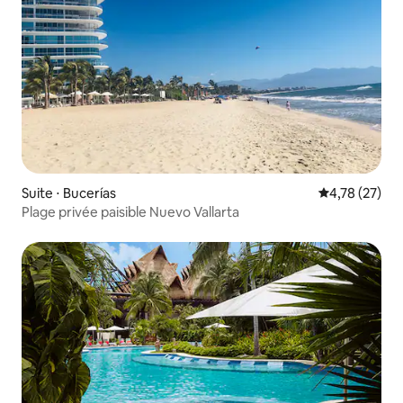
Suite ⋅ Bucerías
Évaluation mo
4,78 (27)
Plage privée paisible Nuevo Vallarta