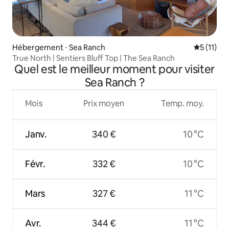
Hébergement ⋅ Sea Ranch
Évaluatio
5 (11)
True North | Sentiers Bluff Top | The Sea Ranch
Quel est le meilleur moment pour visiter
Sea Ranch ?
Mois
Prix moyen
Temp. moy.
Janv.
340 €
10 °C
Févr.
332 €
10 °C
Mars
327 €
11 °C
Avr.
344 €
11 °C