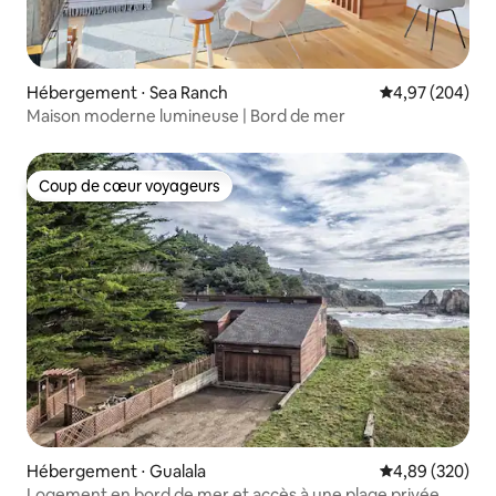
Hébergement ⋅ Sea Ranch
Évaluation moy
4,97 (204)
Maison moderne lumineuse | Bord de mer
Coup de cœur voyageurs
Coup de cœur voyageurs
Hébergement ⋅ Gualala
Évaluation moy
4,89 (320)
Logement en bord de mer et accès à une plage privée