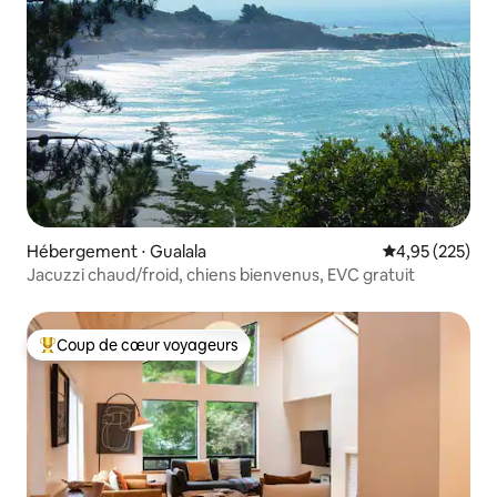
Hébergement ⋅ Gualala
Évaluation moy
4,95 (225)
Jacuzzi chaud/froid, chiens bienvenus, EVC gratuit
Coup de cœur voyageurs
Coups de cœur voyageurs les plus appréciés