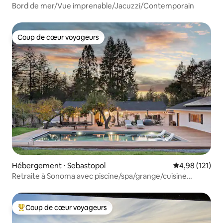
Bord de mer/Vue imprenable/Jacuzzi/Contemporain
Coup de cœur voyageurs
Coup de cœur voyageurs
Hébergement ⋅ Sebastopol
Évaluation moy
4,98 (121)
Retraite à Sonoma avec piscine/spa/grange/cuisine
ouverte/verger
Coup de cœur voyageurs
Coups de cœur voyageurs les plus appréciés