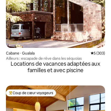
Cabane ⋅ Gualala
Évaluation 
5 (303)
Ailleurs : escapade de rêve dans les séquoias
Locations de vacances adaptées aux
familles et avec piscine
Coup de cœur voyageurs
Coups de cœur voyageurs les plus appréciés