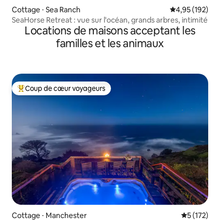
Cottage ⋅ Sea Ranch
Évaluation moy
4,95 (192)
SeaHorse Retreat : vue sur l'océan, grands arbres, intimité
Locations de maisons acceptant les
familles et les animaux
Coup de cœur voyageurs
Coups de cœur voyageurs les plus appréciés
Cottage ⋅ Manchester
Évaluation 
5 (172)