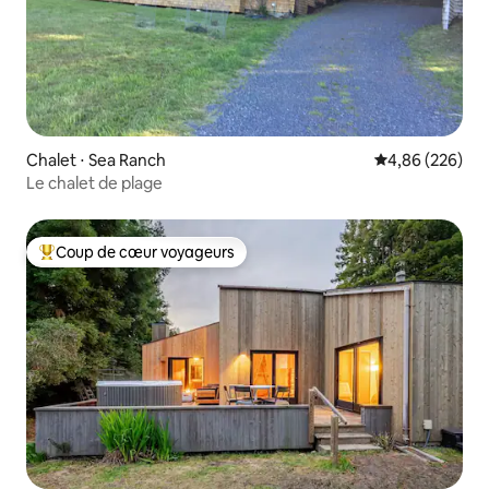
Chalet ⋅ Sea Ranch
Évaluation moy
4,86 (226)
Le chalet de plage
Coup de cœur voyageurs
Coups de cœur voyageurs les plus appréciés