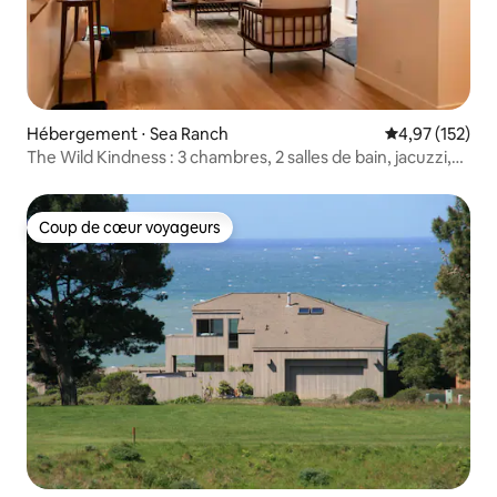
Hébergement ⋅ Sea Ranch
Évaluation moy
4,97 (152)
The Wild Kindness : 3 chambres, 2 salles de bain, jacuzzi,
chargeur EV
Coup de cœur voyageurs
Coup de cœur voyageurs