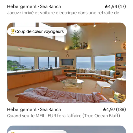
Hébergement ⋅ Sea Ranch
Évaluation mo
4,94 (47)
Jacuzzi privé et voiture électrique dans une retraite de
milieu de siècle
Coup de cœur voyageurs
Coups de cœur voyageurs les plus appréciés
Hébergement ⋅ Sea Ranch
Évaluation moy
4,97 (138)
Quand seul le MEILLEUR fera l'affaire (True Ocean Bluff)