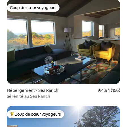
Coup de cœur voyageurs
Coup de cœur voyageurs
Hébergement ⋅ Sea Ranch
Évaluation moy
4,94 (156)
Sérénité au Sea Ranch
Coup de cœur voyageurs
Coups de cœur voyageurs les plus appréciés