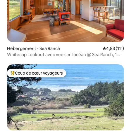
Hébergement ⋅ Sea Ranch
Évaluation mo
4,83 (111)
Whitecap Lookout avec vue sur l'océan @ Sea Ranch, 1
animal de compagnie OK
Coup de cœur voyageurs
Coups de cœur voyageurs les plus appréciés