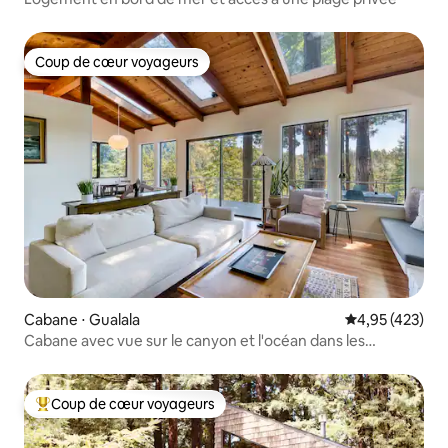
Coup de cœur voyageurs
Coup de cœur voyageurs
Cabane ⋅ Gualala
Évaluation moy
4,95 (423)
Cabane avec vue sur le canyon et l'océan dans les
séquoias
Coup de cœur voyageurs
Coups de cœur voyageurs les plus appréciés