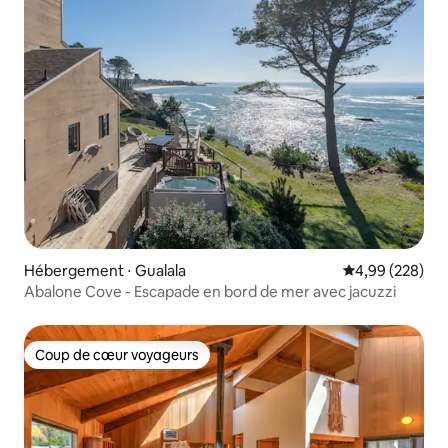
Hébergement ⋅ Gualala
Évaluation moy
4,99 (228)
Abalone Cove - Escapade en bord de mer avec jacuzzi
Coup de cœur voyageurs
Coup de cœur voyageurs