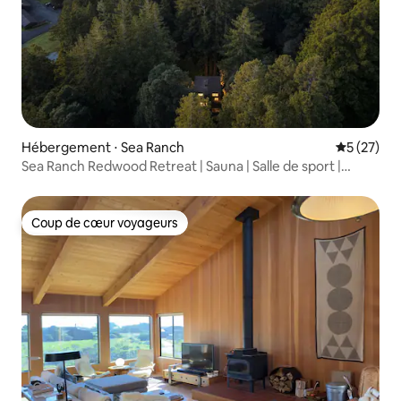
Hébergement ⋅ Sea Ranch
Évaluation
5 (27)
Sea Ranch Redwood Retreat | Sauna | Salle de sport |
Jacuzzi
Coup de cœur voyageurs
Coup de cœur voyageurs