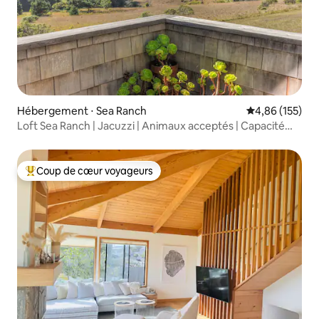
Hébergement ⋅ Sea Ranch
Évaluation moy
4,86 (155)
Loft Sea Ranch | Jacuzzi | Animaux acceptés | Capacité
d'accueil de 4 personnes
Coup de cœur voyageurs
Coups de cœur voyageurs les plus appréciés