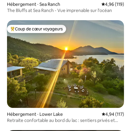
Hébergement ⋅ Sea Ranch
Évaluation moy
4,96 (119)
The Bluffs at Sea Ranch - Vue imprenable sur l'océan
Coup de cœur voyageurs
Coups de cœur voyageurs les plus appréciés
Hébergement ⋅ Lower Lake
Évaluation moy
4,94 (117)
Retraite confortable au bord du lac : sentiers privés et
plage