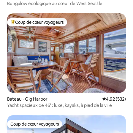
Bungalow écologique au cœur de West Seattle
Coup de cœur voyageurs
Coups de cœur voyageurs les plus appréciés
Bateau ⋅ Gig Harbor
Évaluation moy
4,92 (532)
Yacht spacieux de 46' : luxe, kayaks, à pied de la ville
Coup de cœur voyageurs
Coup de cœur voyageurs