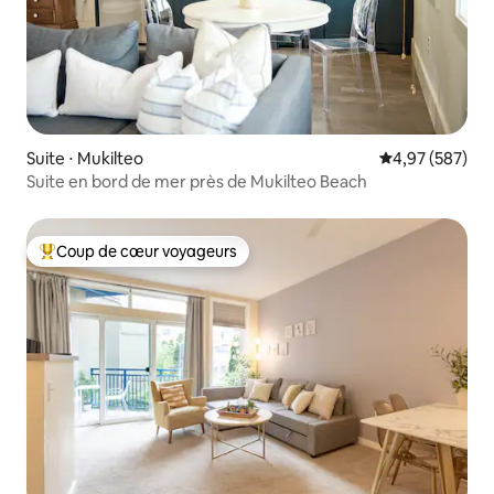
Suite ⋅ Mukilteo
Évaluation moy
4,97 (587)
Suite en bord de mer près de Mukilteo Beach
Coup de cœur voyageurs
Coups de cœur voyageurs les plus appréciés