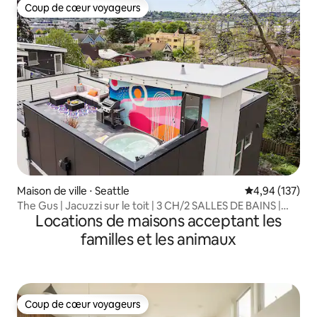
Coup de cœur voyageurs
Coup de cœur voyageurs
Maison de ville ⋅ Seattle
Évaluation moy
4,94 (137)
The Gus | Jacuzzi sur le toit | 3 CH/2 SALLES DE BAINS |
Locations de maisons acceptant les
Peloton
familles et les animaux
Coup de cœur voyageurs
Coup de cœur voyageurs