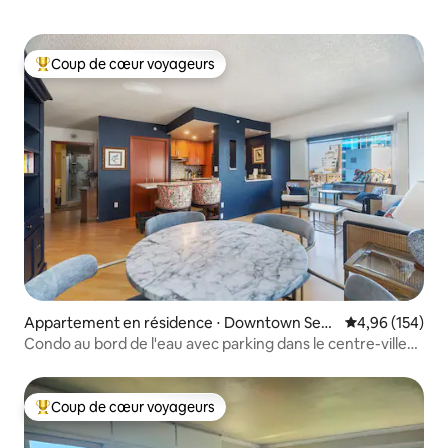
Coup de cœur voyageurs
Coups de cœur voyageurs les plus appréciés
Appartement en résidence ⋅ Downtown Seat
Évaluation moy
4,96 (154)
tle
Condo au bord de l'eau avec parking dans le centre-ville
de Pike Place !
Coup de cœur voyageurs
Coups de cœur voyageurs les plus appréciés