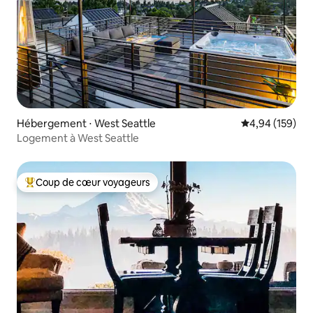
Hébergement ⋅ West Seattle
Évaluation moy
4,94 (159)
Logement à West Seattle
Coup de cœur voyageurs
Coups de cœur voyageurs les plus appréciés