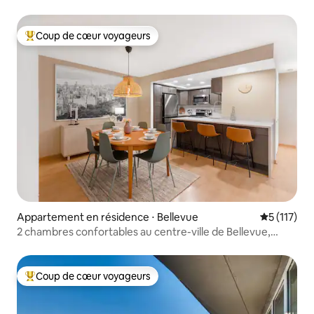
Coup de cœur voyageurs
Coups de cœur voyageurs les plus appréciés
Appartement en résidence ⋅ Bellevue
Évaluation 
5 (117)
2 chambres confortables au centre-ville de Bellevue,
parking gratuit
Coup de cœur voyageurs
Coups de cœur voyageurs les plus appréciés