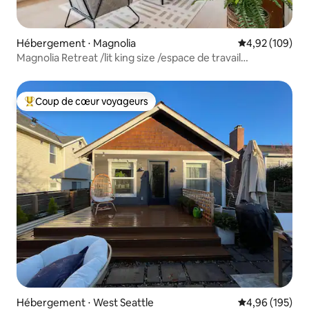
Hébergement ⋅ Magnolia
Évaluation moy
4,92 (109)
Magnolia Retreat /lit king size /espace de travail
/climatisation
Coup de cœur voyageurs
Coups de cœur voyageurs les plus appréciés
Hébergement ⋅ West Seattle
Évaluation moy
4,96 (195)