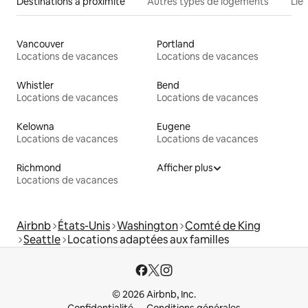
Destinations à proximité
Autres types de logements
Lie
Vancouver
Portland
Locations de vacances
Locations de vacances
Whistler
Bend
Locations de vacances
Locations de vacances
Kelowna
Eugene
Locations de vacances
Locations de vacances
Richmond
Afficher plus
Locations de vacances
Airbnb
États-Unis
Washington
Comté de King
Seattle
Locations adaptées aux familles
© 2026 Airbnb, Inc.
Confidentialité
Conditions générales