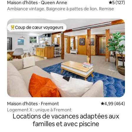
Maison d'hôtes ⋅ Queen Anne
Évaluation 
5 (127)
Ambiance vintage. Baignoire à pattes de lion. Remise
Coup de cœur voyageurs
Coups de cœur voyageurs les plus appréciés
Maison d'hôtes ⋅ Fremont
Évaluation moy
4,99 (464)
Logement X : unique à Fremont
Locations de vacances adaptées aux
familles et avec piscine