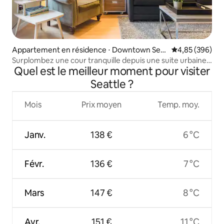
Appartement en résidence ⋅ Downtown Seat
Évaluation moy
4,85 (396)
tle
Surplombez une cour tranquille depuis une suite urbaine
Quel est le meilleur moment pour visiter
chic
Seattle ?
Mois
Prix moyen
Temp. moy.
Janv.
138 €
6 °C
Févr.
136 €
7 °C
Mars
147 €
8 °C
Avr.
151 €
11 °C