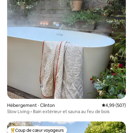
Hébergement ⋅ Clinton
Évaluation moy
4,99 (507)
Slow Living • Bain extérieur et sauna au feu de bois
Coup de cœur voyageurs
Coups de cœur voyageurs les plus appréciés