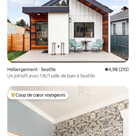
Hébergement ⋅ Seattle
Évaluation moy
4,98 (210)
Un joli loft avec 1 lit/1 salle de bain à Seattle
Coup de cœur voyageurs
Coups de cœur voyageurs les plus appréciés