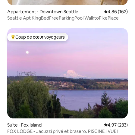
Appartement ⋅ Downtown Seattle
Évaluation moy
4,86 (162)
Seattle Apt KingBedFreeParkingPool WalktoPikePlace
Coup de cœur voyageurs
Coups de cœur voyageurs les plus appréciés
Suite ⋅ Fox Island
Évaluation moy
4,97 (233)
FOX LODGE - Jacuzzi privé et brasero. PISCINE ! VUE !