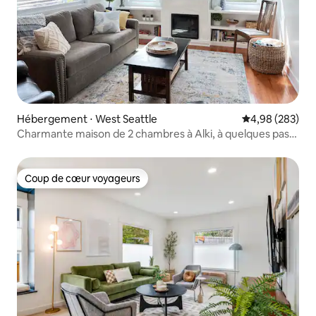
Hébergement ⋅ West Seattle
Évaluation moy
4,98 (283)
Charmante maison de 2 chambres à Alki, à quelques pas
de la plage
Coup de cœur voyageurs
Coup de cœur voyageurs