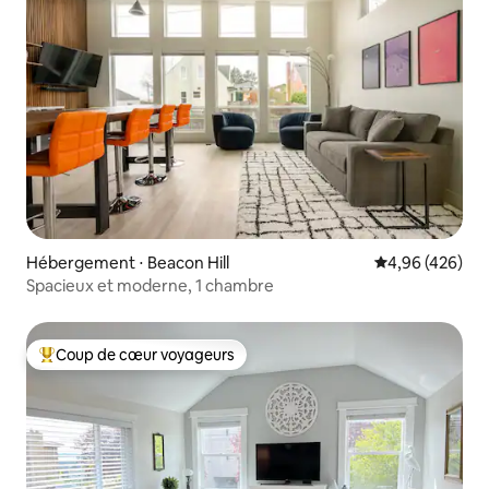
Hébergement ⋅ Beacon Hill
Évaluation moy
4,96 (426)
Spacieux et moderne, 1 chambre
Coup de cœur voyageurs
Coups de cœur voyageurs les plus appréciés