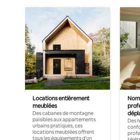
Locations entièrement
Noma
meublées
prof
dépl
Des cabanes de montagne
paisibles aux appartements
Des 
urbains pratiques, ces
confo
locations meublées offrent
profe
tous les équipements d'un
télét