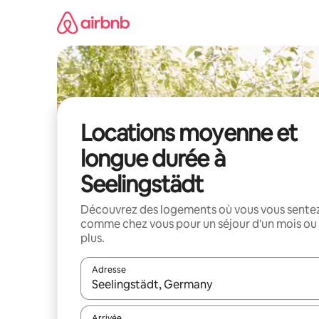
Aller
directement
au
contenu
Locations moyenne et
longue durée à
Seelingstädt
Découvrez des logements où vous vous sente
comme chez vous pour un séjour d'un mois ou
plus.
Adresse
Lorsque les résultats s'affichent, utilisez les flèc
Arrivée