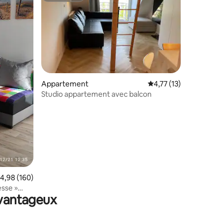
mmentaires : 5 sur 5
Appartement
Évaluation moyenne su
4,77 (13)
Studio appartement avec balcon
valuation moyenne sur la base de 160 commentaires : 4,98 sur 5
4,98 (160)
sse »
avantageux