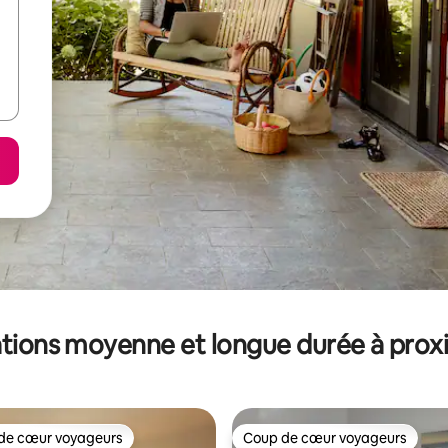
tions moyenne et longue durée à prox
de cœur voyageurs
Coup de cœur voyageurs
 cœur voyageurs les plus appréciés
Coup de cœur voyageurs