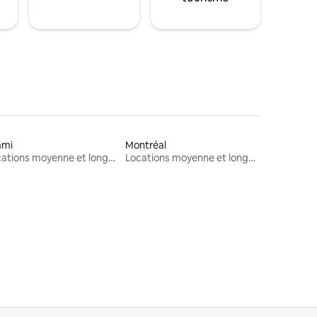
ami
Montréal
Locations moyenne et longue durée
Locations moyenne et longue durée