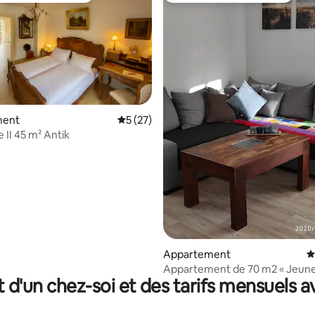
r la base de 18 commentaires : 4,78 sur 5
ment
Évaluation moyenne sur la base de 27 co
5 (27)
 II 45 m² Antik
Appartement
É
Appartement de 70 m2 « Jeune
t d'un chez-soi et des tarifs mensuels 
avec balcon