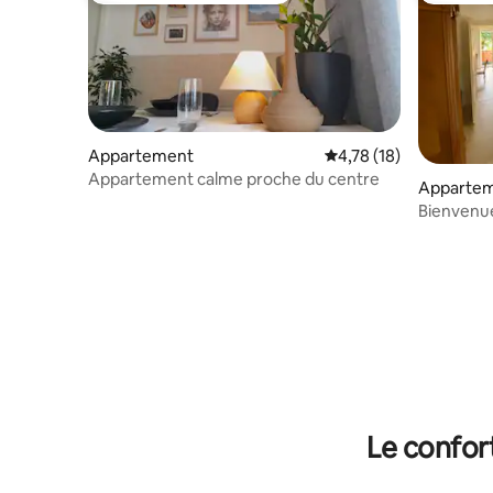
Appartement
Évaluation moyenne su
4,78 (18)
Appartement calme proche du centre
Apparte
Bienvenue
Le confor