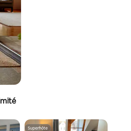
imité
Superhôte
Superhôte