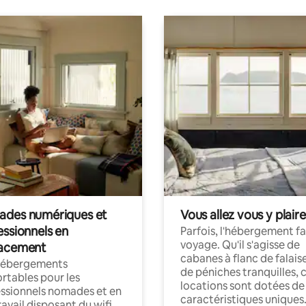
des numériques et
Vous allez vous y plaire
essionnels en
Parfois, l'hébergement fai
voyage. Qu'il s'agisse de
acement
cabanes à flanc de falais
hébergements
de péniches tranquilles, 
rtables pour les
locations sont dotées de
ssionnels nomades et en
caractéristiques uniques
ravail disposant du wifi