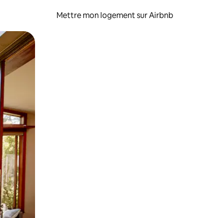
Mettre mon logement sur Airbnb
sant glisser.